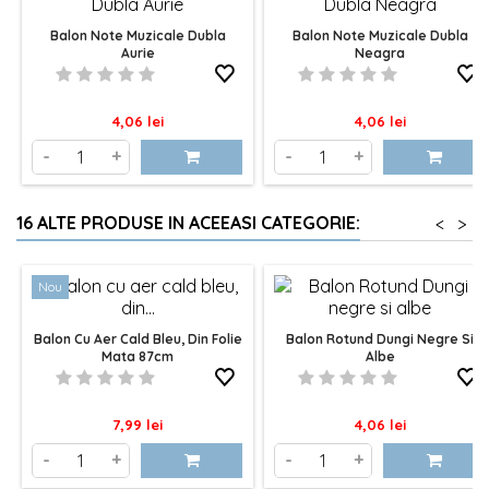
Balon Note Muzicale Dubla
Balon Note Muzicale Dubla
Aurie
Neagra
Pret
Pret
4,06 lei
4,06 lei
-
+
-
+
16 ALTE PRODUSE IN ACEEASI CATEGORIE:
<
>
Nou
Balon Cu Aer Cald Bleu, Din Folie
Balon Rotund Dungi Negre Si
Mata 87cm
Albe
Pret
Pret
7,99 lei
4,06 lei
-
+
-
+