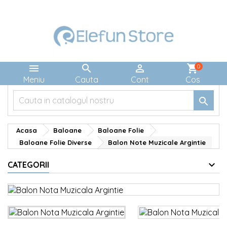



shopping_cart
0
Meniu
Cauta
Cont
Cos

Acasa
Baloane
Baloane Folie
Baloane Folie Diverse
Balon Note Muzicale Argintie
CATEGORII