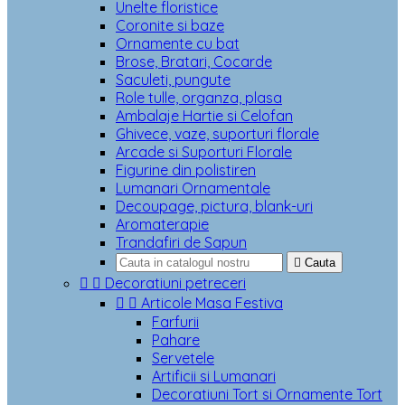
Unelte floristice
Coronite si baze
Ornamente cu bat
Brose, Bratari, Cocarde
Saculeti, pungute
Role tulle, organza, plasa
Ambalaje Hartie si Celofan
Ghivece, vaze, suporturi florale
Arcade si Suporturi Florale
Figurine din polistiren
Lumanari Ornamentale
Decoupage, pictura, blank-uri
Aromaterapie
Trandafiri de Sapun

Cauta


Decoratiuni petreceri


Articole Masa Festiva
Farfurii
Pahare
Servetele
Artificii si Lumanari
Decoratiuni Tort si Ornamente Tort