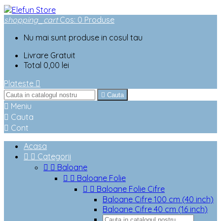
shopping_cart
Cos
:
0
Produse
Nu mai sunt produse in cosul tau
Livrare
Gratuit
Total
0,00 lei
Plateste


Cauta

Meniu

Cauta

Cont
Acasa


Categorii


Baloane


Baloane Folie


Baloane Folie Cifre
Baloane Cifre 100 cm (40 inch)
Baloane Cifre 40 cm (16 inch)