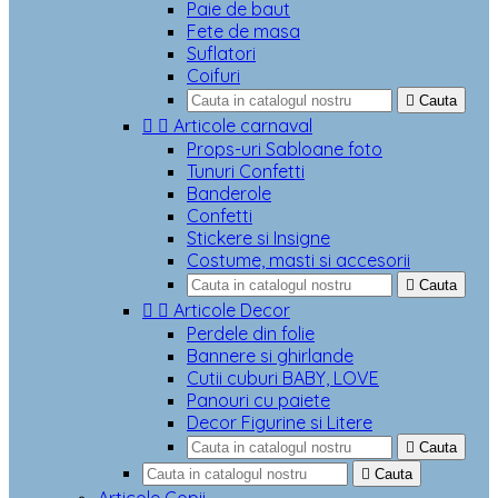
Paie de baut
Fete de masa
Suflatori
Coifuri

Cauta


Articole carnaval
Props-uri Sabloane foto
Tunuri Confetti
Banderole
Confetti
Stickere si Insigne
Costume, masti si accesorii

Cauta


Articole Decor
Perdele din folie
Bannere si ghirlande
Cutii cuburi BABY, LOVE
Panouri cu paiete
Decor Figurine si Litere

Cauta

Cauta