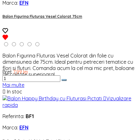
Marca:
EFN
Balon Figurina Fluturas Vesel Colorat 75cm
Balon Figurina Fluturas Vesel Colorat din folie cu
dimensiunea de 75cm. Ideal pentru petreceri tematice cu
flori si fluturi. Comanda acum la cel mai mic pret, baloane
Pret
7,99 lei
de calitate superioara!
Mai multe

In stoc

Vizualizare
rapida
Referinta:
BF1
Marca:
EFN