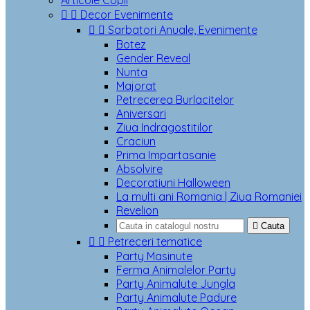
Articole Copii


Decor Evenimente


Sarbatori Anuale, Evenimente
Botez
Gender Reveal
Nunta
Majorat
Petrecerea Burlacitelor
Aniversari
Ziua Indragostitilor
Craciun
Prima Impartasanie
Absolvire
Decoratiuni Halloween
La multi ani Romania | Ziua Romaniei
Revelion

Cauta


Petreceri tematice
Party Masinute
Ferma Animalelor Party
Party Animalute Jungla
Party Animalute Padure