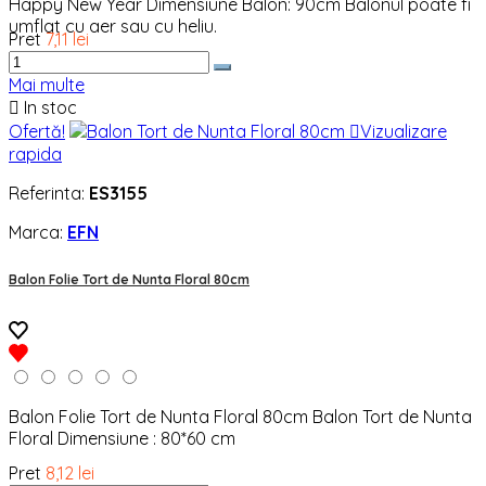
Happy New Year Dimensiune Balon: 90cm Balonul poate fi
umflat cu aer sau cu heliu.
Pret
7,11 lei
Mai multe

In stoc
Ofertă!

Vizualizare
rapida
Referinta:
ES3155
Marca:
EFN
Balon Folie Tort de Nunta Floral 80cm
Balon Folie Tort de Nunta Floral 80cm Balon Tort de Nunta
Floral Dimensiune : 80*60 cm
Pret
8,12 lei