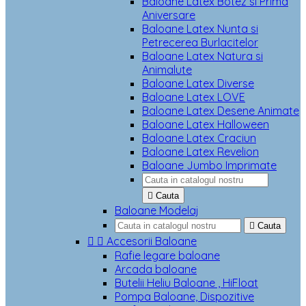
Baloane Latex Botez si Prima
Aniversare
Baloane Latex Nunta si
Petrecerea Burlacitelor
Baloane Latex Natura si
Animalute
Baloane Latex Diverse
Baloane Latex LOVE
Baloane Latex Desene Animate
Baloane Latex Halloween
Baloane Latex Craciun
Baloane Latex Revelion
Baloane Jumbo Imprimate

Cauta
Baloane Modelaj

Cauta


Accesorii Baloane
Rafie legare baloane
Arcada baloane
Butelii Heliu Baloane , HiFloat
Pompa Baloane, Dispozitive