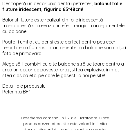
Descoperă un decor unic pentru petreceri,
balonul folie
fluture iridescent, figurina 65*48cm
!
Balonul fluture este realizat din folie iridescentă
transparentă si creeaza un efect magic in aranjamentele
cu baloane.
Poate fi umflat cu aer si este perfect pentru petreceri
tematice cu fluturasi, aranjamente din baloane sau colțuri
foto de primavara.
Alege să-l combini cu alte baloane strălucitoare pentru a
crea un decor de poveste: orbz, sttea exploziva, inima,
stea clasica etc. pe care le gasesti la noi pe site!
Detalii ale produsului
Referinta
BF4
Expedierea comenzii în 1-2 zile lucratoare. Orice
produs prezentat pe site este valabil in limita
stocului disponibil. Imaginile sunt cu caracter