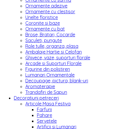
Ornamente cu sarma
Ornamente adezive
Ornamente cu clestisor
Unelte floristice
Coronite si baze
Ornamente cu bat
Brose, Bratari, Cocarde
Saculeti, pungute
Role tulle, organza, plasa
Ambalaje Hartie si Celofan
Ghivece, vaze, suporturi florale
Arcade si Suporturi Florale
Figurine din polistiren
Lumanari Ornamentale
Decoupage, pictura, blank-uri
Aromaterapie
Trandafiri de Sapun
Decoratiuni petreceri
Articole Masa Festiva
Farfurii
Pahare
Servetele
Artificii si Lumanari