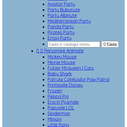
Aviator Party
Party Buburuze
Party Albinute
Mediterranean Party
Panda Party
Pirates Party
Emoji Party

Cauta


Personaje Animate
Mickey Mouse
Minnie Mouse
Fulger Mcqueen | Cars
Baby Shark
Patrula Catelusilor Paw Patrol
Printesele Disney
Frozen
Peppa Pig
Eroi In Pijamale
Papusile LOL
Spiderman
Minioni
Little Pony