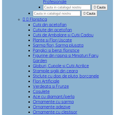
Profesionale

Cauta

Cauta


Floristica
Cutii din acetofan
Cutiute din acetofan
Cutii de Ambalare și Cutii Cadou
Plante si Flori Uscate
Sarma flori, Sarma plusata
Panglici si benzi floristice
Figurine din rasina si Miniaturi Fairy
Garden
Globuri, Cupole și Cutii Acrilice
Stampile sigilii din ceara
Sticlute cu dop de pluta, borcanele
Flori Artificiale
Verdeata si Frunze
Cosulete
Ace cu diamant/perla
Ornamente cu sarma
Ornamente adezive
Ornamente cu clestisor