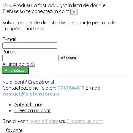
done
Produsul a fost adăugat în lista de dorințe
Trebuie să te conectezi în cont
×
Salvați produsele din lista dvs. de dorințe pentru a le
cumpăra mai târziu.
E-mail
Parola
Afiseaza
Ai uitat parola?
Autentificare
Nu ai cont? Crează unul
Contacteaza-ne
Telefon:
0767644819
E-mail:
contact@elefunstore.ro
Autentificare
Creeaza un cont
Bine ai venit,
Autentificare
sau
Creeaza un cont
favorite