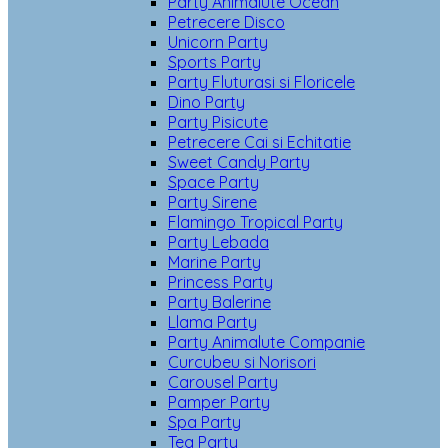
Party Animalute Ocean
Petrecere Disco
Unicorn Party
Sports Party
Party Fluturasi si Floricele
Dino Party
Party Pisicute
Petrecere Cai si Echitatie
Sweet Candy Party
Space Party
Party Sirene
Flamingo Tropical Party
Party Lebada
Marine Party
Princess Party
Party Balerine
Llama Party
Party Animalute Companie
Curcubeu si Norisori
Carousel Party
Pamper Party
Spa Party
Tea Party