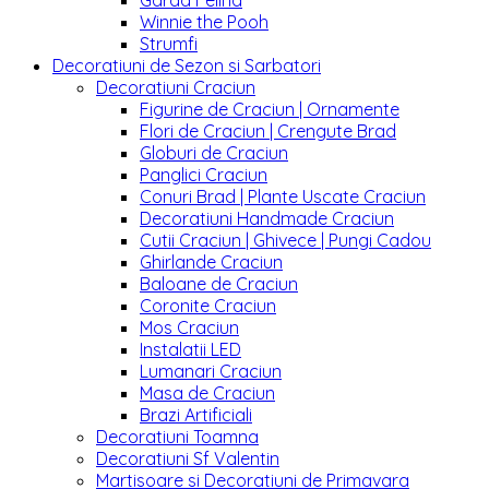
Garda Felina
Winnie the Pooh
Strumfi
Decoratiuni de Sezon si Sarbatori
Decoratiuni Craciun
Figurine de Craciun | Ornamente
Flori de Craciun | Crengute Brad
Globuri de Craciun
Panglici Craciun
Conuri Brad | Plante Uscate Craciun
Decoratiuni Handmade Craciun
Cutii Craciun | Ghivece | Pungi Cadou
Ghirlande Craciun
Baloane de Craciun
Coronite Craciun
Mos Craciun
Instalatii LED
Lumanari Craciun
Masa de Craciun
Brazi Artificiali
Decoratiuni Toamna
Decoratiuni Sf Valentin
Martisoare si Decoratiuni de Primavara