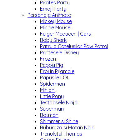
Pirates Party
Emoji Party
Personaje Animate
Mickey Mouse
Minnie Mouse
Fulger Mcqueen | Cars
Baby Shark
Patrula Catelusilor Paw Patrol
Printesele Disney
Frozen
Peppa Pig
Eroi In Pijamale
Papusile LOL
Spiderman
Minioni
Little Pony
Testoasele Ninja
Superman
Batman
Shimmer si Shine
Buburuza si Motan Noir
Trenuletul Thomas