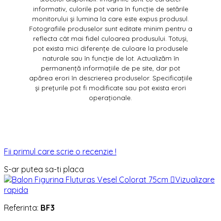
informativ, culorile pot varia în funcție de setările
monitorului și lumina la care este expus produsul.
Fotografiile produselor sunt editate minim pentru a
reflecta cât mai fidel culoarea produsului. Totuși,
pot exista mici diferențe de culoare la produsele
naturale sau în funcție de lot. Actualizăm în
permanență informațiile de pe site, dar pot
apărea erori în descrierea produselor. Specificațiile
și prețurile pot fi modificate sau pot exista erori
operaționale.
Fii primul care scrie o recenzie !
S-ar putea sa-ti placa

Vizualizare
rapida
Referinta:
BF3