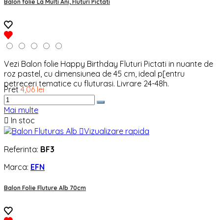
Balon folie La Multi Ani, Fluturi Pictati
Vezi Balon folie Happy Birthday Fluturi Pictati in nuante de
roz pastel, cu dimensiunea de 45 cm, ideal p[entru
petreceri tematice cu fluturasi. Livrare 24-48h.
Pret
4,06 lei
Mai multe

In stoc

Vizualizare rapida
Referinta:
BF3
Marca:
EFN
Balon Folie Fluture Alb 70cm