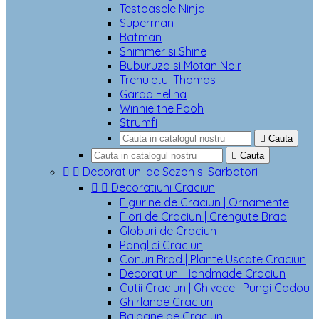
Testoasele Ninja
Superman
Batman
Shimmer si Shine
Buburuza si Motan Noir
Trenuletul Thomas
Garda Felina
Winnie the Pooh
Strumfi

Cauta

Cauta


Decoratiuni de Sezon si Sarbatori


Decoratiuni Craciun
Figurine de Craciun | Ornamente
Flori de Craciun | Crengute Brad
Globuri de Craciun
Panglici Craciun
Conuri Brad | Plante Uscate Craciun
Decoratiuni Handmade Craciun
Cutii Craciun | Ghivece | Pungi Cadou
Ghirlande Craciun
Baloane de Craciun