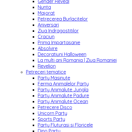
Gender Reveal
Nunta
Majorat
Petrecerea Burlacitelor
Aniversari
Ziua Indragostitilor
Craciun
Prima Impartasanie
Absolvire
Decoratiuni Halloween
La multi ani Romania | Ziua Romaniei
Revelion
Petreceri tematice
Party Masinute
Ferma Animalelor Party
Party Animalute Jungla
Party Animalute Padure
Party Animalute Ocean
Petrecere Disco
Unicorn Party
Sports Party
Party Fluturasi si Floricele
Dino Party