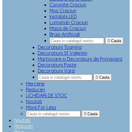
Coronite Craciun
Mos Craciun
Instalatii LED
Lumanari Craciun
Masa de Craciun
Brazi Artificiali

Cauta
Decoratiuni Toamna
Decoratiuni Sf Valentin
Martisoare si Decoratiuni de Primavara
Decoratiuni Paste
Decoratiuni Vară

Cauta
Mercerie
Reduceri
LICHIDARI DE STOC
Noutati
More For Less

Cauta
Noutati
Reduceri