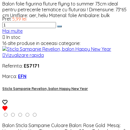
Balon folie figurina fluture flying to summer 73cm ideal
pentru petrecerile tematice cu fluturasi ! Dimensiune: 73*65
cm Umflare: aer, heliu Material: folie Ambalare: bulk
Pret
5,99 lei
Mai multe

In stoc
16 alte produse in aceeasi categorie:

Vizualizare rapida
Referinta:
ES7171
Marca:
EFN
Sticla Sampanie Revelion, balon Happy New Year
Balon Sticla Sampanie Culoare Balon: Rose Gold Mesaj: