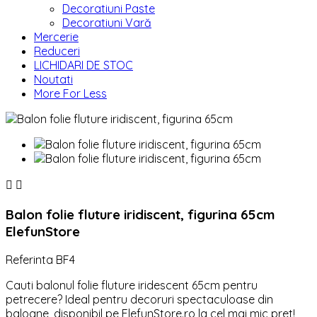
Decoratiuni Paste
Decoratiuni Vară
Mercerie
Reduceri
LICHIDARI DE STOC
Noutati
More For Less


Balon folie fluture iridiscent, figurina 65cm
ElefunStore
Referinta
BF4
Cauti balonul folie fluture iridescent 65cm pentru
petrecere? Ideal pentru decoruri spectaculoase din
baloane, disponibil pe ElefunStore.ro la cel mai mic pret!