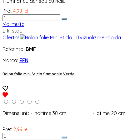
fi umflat cu aer sau cu heliu.
Pret
4,99 lei
Mai multe

In stoc
Ofertă!

Vizualizare rapida
Referinta:
BMF
Marca:
EFN
Balon folie Mini Sticla Sampanie Verde
Dimensiuni : - inaltime 38 cm - latime 20 cm
Pret
2,99 lei