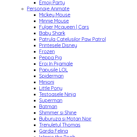
Emoji Party
Personaje Animate
Mickey Mouse
Minnie Mouse
Fulger Mcqueen | Cars
Baby Shark
Patrula Catelusilor Paw Patrol
Printesele Disney
Frozen
Peppa Pig
Eroi In Pijamale
Papusile LOL
Spiderman
Minioni
Little Pony
Testoasele Ninja
Superman
Batman
Shimmer si Shine
Buburuza si Motan Noir
Trenuletul Thomas
Garda Felina