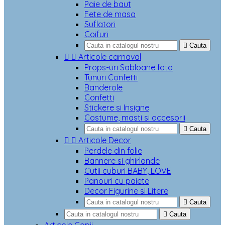
Paie de baut
Fete de masa
Suflatori
Coifuri

Cauta


Articole carnaval
Props-uri Sabloane foto
Tunuri Confetti
Banderole
Confetti
Stickere si Insigne
Costume, masti si accesorii

Cauta


Articole Decor
Perdele din folie
Bannere si ghirlande
Cutii cuburi BABY, LOVE
Panouri cu paiete
Decor Figurine si Litere

Cauta

Cauta