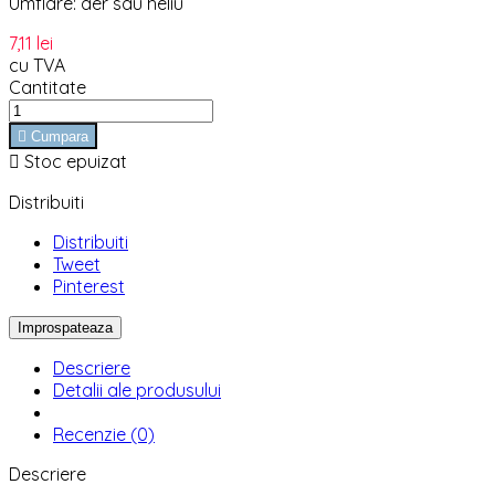
Umflare: aer sau heliu
7,11 lei
cu TVA
Cantitate

Cumpara

Stoc epuizat
Distribuiti
Distribuiti
Tweet
Pinterest
Descriere
Detalii ale produsului
Recenzie (0)
Descriere