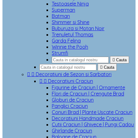
Testoasele Ninja
Superman
Batman
Shimmer si Shine
Buburuza si Motan Noir
Trenuletul Thomas
Garda Felina
Winnie the Pooh
Strumfi

Cauta

Cauta


Decoratiuni de Sezon si Sarbatori


Decoratiuni Craciun
Figurine de Craciun | Ornamente
Flori de Craciun | Crengute Brad
Globuri de Craciun
Panglici Craciun
Conuri Brad | Plante Uscate Craciun
Decoratiuni Handmade Craciun
Cutii Craciun | Ghivece | Pungi Cadou
Ghirlande Craciun
Baloane de Craciun