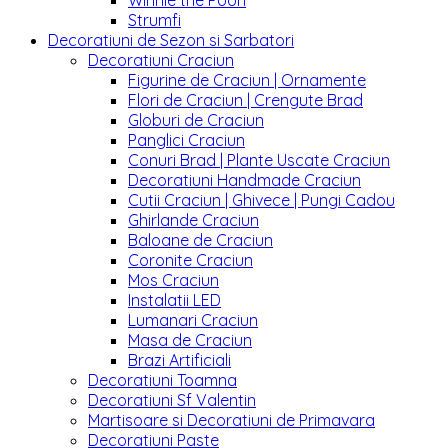
Winnie the Pooh
Strumfi
Decoratiuni de Sezon si Sarbatori
Decoratiuni Craciun
Figurine de Craciun | Ornamente
Flori de Craciun | Crengute Brad
Globuri de Craciun
Panglici Craciun
Conuri Brad | Plante Uscate Craciun
Decoratiuni Handmade Craciun
Cutii Craciun | Ghivece | Pungi Cadou
Ghirlande Craciun
Baloane de Craciun
Coronite Craciun
Mos Craciun
Instalatii LED
Lumanari Craciun
Masa de Craciun
Brazi Artificiali
Decoratiuni Toamna
Decoratiuni Sf Valentin
Martisoare si Decoratiuni de Primavara
Decoratiuni Paste