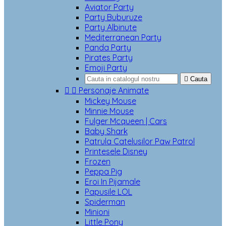
Aviator Party
Party Buburuze
Party Albinute
Mediterranean Party
Panda Party
Pirates Party
Emoji Party

Cauta


Personaje Animate
Mickey Mouse
Minnie Mouse
Fulger Mcqueen | Cars
Baby Shark
Patrula Catelusilor Paw Patrol
Printesele Disney
Frozen
Peppa Pig
Eroi In Pijamale
Papusile LOL
Spiderman
Minioni
Little Pony