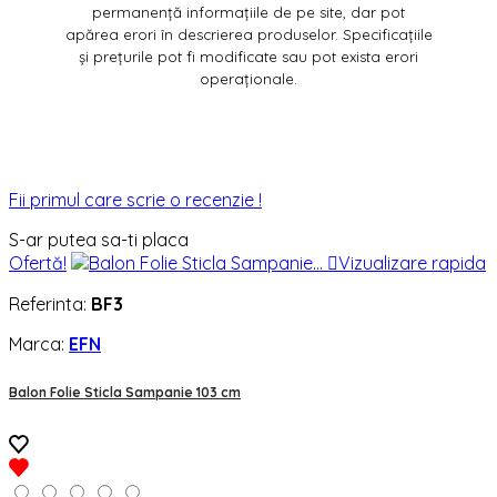
permanență informațiile de pe site, dar pot
apărea erori în descrierea produselor. Specificațiile
și prețurile pot fi modificate sau pot exista erori
operaționale.
Fii primul care scrie o recenzie !
S-ar putea sa-ti placa
Ofertă!

Vizualizare rapida
Referinta:
BF3
Marca:
EFN
Balon Folie Sticla Sampanie 103 cm