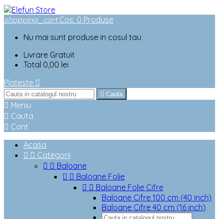
shopping_cart
Cos
:
0
Produse
Nu mai sunt produse in cosul tau
Livrare
Gratuit
Total
0,00 lei
Plateste


Cauta

Meniu

Cauta

Cont
Acasa


Categorii


Baloane


Baloane Folie


Baloane Folie Cifre
Baloane Cifre 100 cm (40 inch)
Baloane Cifre 40 cm (16 inch)