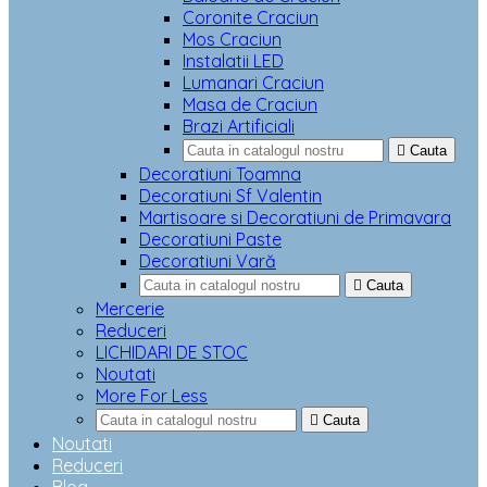
Coronite Craciun
Mos Craciun
Instalatii LED
Lumanari Craciun
Masa de Craciun
Brazi Artificiali

Cauta
Decoratiuni Toamna
Decoratiuni Sf Valentin
Martisoare si Decoratiuni de Primavara
Decoratiuni Paste
Decoratiuni Vară

Cauta
Mercerie
Reduceri
LICHIDARI DE STOC
Noutati
More For Less

Cauta
Noutati
Reduceri