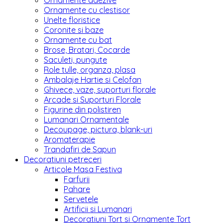
Ornamente adezive
Ornamente cu clestisor
Unelte floristice
Coronite si baze
Ornamente cu bat
Brose, Bratari, Cocarde
Saculeti, pungute
Role tulle, organza, plasa
Ambalaje Hartie si Celofan
Ghivece, vaze, suporturi florale
Arcade si Suporturi Florale
Figurine din polistiren
Lumanari Ornamentale
Decoupage, pictura, blank-uri
Aromaterapie
Trandafiri de Sapun
Decoratiuni petreceri
Articole Masa Festiva
Farfurii
Pahare
Servetele
Artificii si Lumanari
Decoratiuni Tort si Ornamente Tort