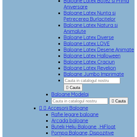
Baloane Latex Botez si Prima
Aniversare
Baloane Latex Nunta si
Petrecerea Burlacitelor
Baloane Latex Natura si
Animalute
Baloane Latex Diverse
Baloane Latex LOVE
Baloane Latex Desene Animate
Baloane Latex Halloween
Baloane Latex Craciun
Baloane Latex Revelion
Baloane Jumbo Imprimate

Cauta
Baloane Modelaj

Cauta


Accesorii Baloane
Rafie legare baloane
Arcada baloane
Butelii Heliu Baloane , HiFloat
Pompa Baloane, Dispozitive