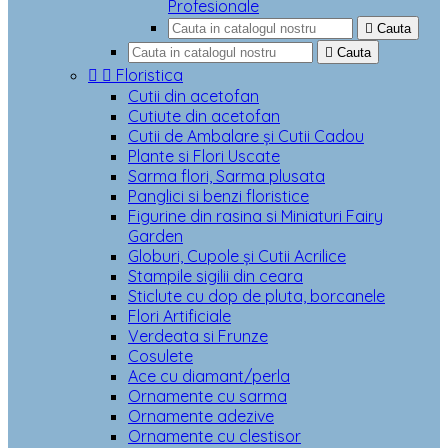
Profesionale

Cauta

Cauta


Floristica
Cutii din acetofan
Cutiute din acetofan
Cutii de Ambalare și Cutii Cadou
Plante si Flori Uscate
Sarma flori, Sarma plusata
Panglici si benzi floristice
Figurine din rasina si Miniaturi Fairy
Garden
Globuri, Cupole și Cutii Acrilice
Stampile sigilii din ceara
Sticlute cu dop de pluta, borcanele
Flori Artificiale
Verdeata si Frunze
Cosulete
Ace cu diamant/perla
Ornamente cu sarma
Ornamente adezive
Ornamente cu clestisor