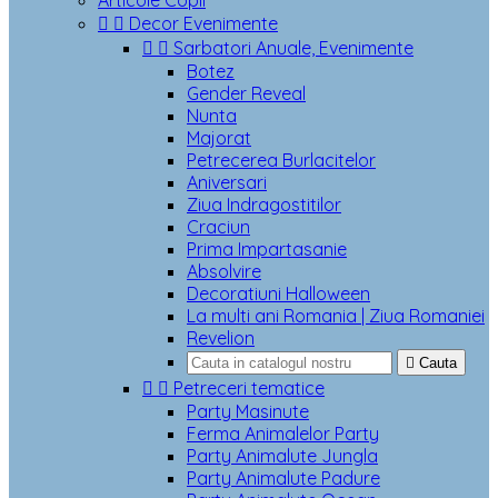
Articole Copii


Decor Evenimente


Sarbatori Anuale, Evenimente
Botez
Gender Reveal
Nunta
Majorat
Petrecerea Burlacitelor
Aniversari
Ziua Indragostitilor
Craciun
Prima Impartasanie
Absolvire
Decoratiuni Halloween
La multi ani Romania | Ziua Romaniei
Revelion

Cauta


Petreceri tematice
Party Masinute
Ferma Animalelor Party
Party Animalute Jungla
Party Animalute Padure