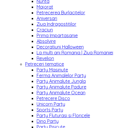
Nunta
Majorat
Petrecerea Burlacitelor
Aniversari
Ziua Indragostitilor
Craciun
Prima Impartasanie
Absolvire
Decoratiuni Halloween
La multi ani Romania | Ziua Romaniei
Revelion
Petreceri tematice
Party Masinute
Ferma Animalelor Party
Party Animalute Jungla
Party Animalute Padure
Party Animalute Ocean
Petrecere Disco
Unicorn Party
Sports Party
Party Fluturasi si Floricele
Dino Party
Party Pisicute