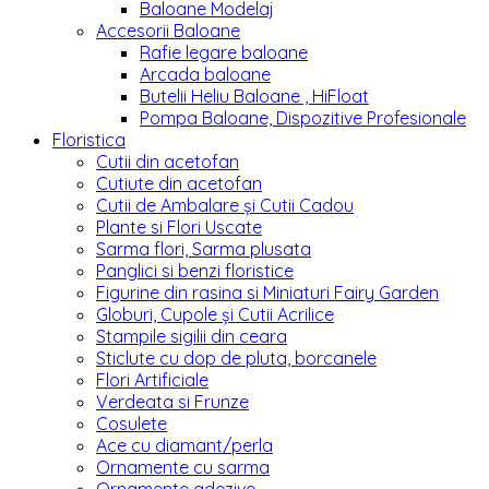
Baloane Modelaj
Accesorii Baloane
Rafie legare baloane
Arcada baloane
Butelii Heliu Baloane , HiFloat
Pompa Baloane, Dispozitive Profesionale
Floristica
Cutii din acetofan
Cutiute din acetofan
Cutii de Ambalare și Cutii Cadou
Plante si Flori Uscate
Sarma flori, Sarma plusata
Panglici si benzi floristice
Figurine din rasina si Miniaturi Fairy Garden
Globuri, Cupole și Cutii Acrilice
Stampile sigilii din ceara
Sticlute cu dop de pluta, borcanele
Flori Artificiale
Verdeata si Frunze
Cosulete
Ace cu diamant/perla
Ornamente cu sarma