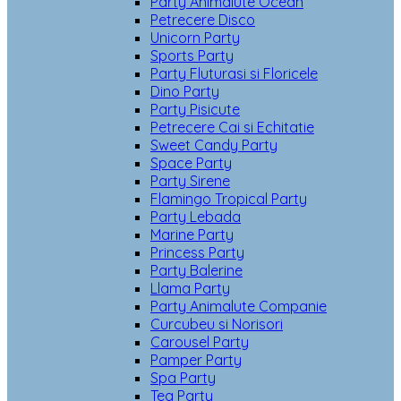
Party Animalute Ocean
Petrecere Disco
Unicorn Party
Sports Party
Party Fluturasi si Floricele
Dino Party
Party Pisicute
Petrecere Cai si Echitatie
Sweet Candy Party
Space Party
Party Sirene
Flamingo Tropical Party
Party Lebada
Marine Party
Princess Party
Party Balerine
Llama Party
Party Animalute Companie
Curcubeu si Norisori
Carousel Party
Pamper Party
Spa Party
Tea Party