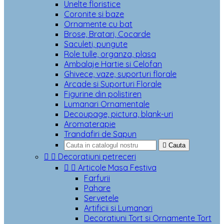
Unelte floristice
Coronite si baze
Ornamente cu bat
Brose, Bratari, Cocarde
Saculeti, pungute
Role tulle, organza, plasa
Ambalaje Hartie si Celofan
Ghivece, vaze, suporturi florale
Arcade si Suporturi Florale
Figurine din polistiren
Lumanari Ornamentale
Decoupage, pictura, blank-uri
Aromaterapie
Trandafiri de Sapun

Cauta


Decoratiuni petreceri


Articole Masa Festiva
Farfurii
Pahare
Servetele
Artificii si Lumanari
Decoratiuni Tort si Ornamente Tort