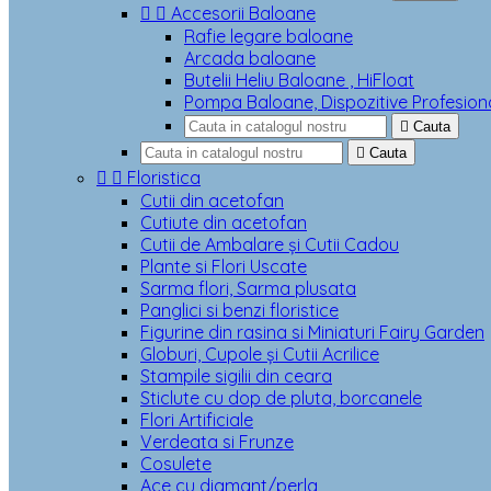


Accesorii Baloane
Rafie legare baloane
Arcada baloane
Butelii Heliu Baloane , HiFloat
Pompa Baloane, Dispozitive Profesion

Cauta

Cauta


Floristica
Cutii din acetofan
Cutiute din acetofan
Cutii de Ambalare și Cutii Cadou
Plante si Flori Uscate
Sarma flori, Sarma plusata
Panglici si benzi floristice
Figurine din rasina si Miniaturi Fairy Garden
Globuri, Cupole și Cutii Acrilice
Stampile sigilii din ceara
Sticlute cu dop de pluta, borcanele
Flori Artificiale
Verdeata si Frunze
Cosulete
Ace cu diamant/perla