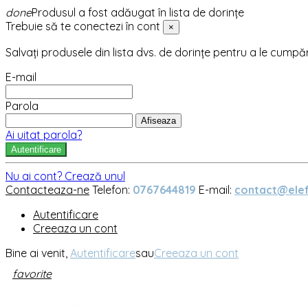
done
Produsul a fost adăugat în lista de dorințe
Trebuie să te conectezi în cont
×
Salvați produsele din lista dvs. de dorințe pentru a le cumpă
E-mail
Parola
Afiseaza
Ai uitat parola?
Autentificare
Nu ai cont? Crează unul
Contacteaza-ne
Telefon:
0767644819
E-mail:
contact@elef
Autentificare
Creeaza un cont
Bine ai venit,
Autentificare
sau
Creeaza un cont
favorite