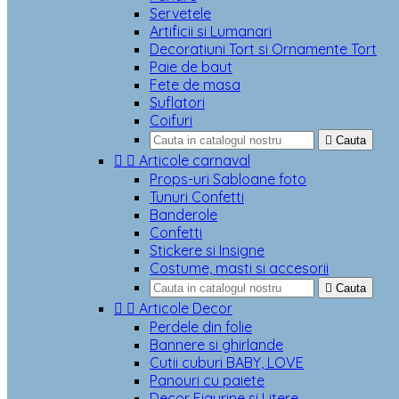
Servetele
Artificii si Lumanari
Decoratiuni Tort si Ornamente Tort
Paie de baut
Fete de masa
Suflatori
Coifuri

Cauta


Articole carnaval
Props-uri Sabloane foto
Tunuri Confetti
Banderole
Confetti
Stickere si Insigne
Costume, masti si accesorii

Cauta


Articole Decor
Perdele din folie
Bannere si ghirlande
Cutii cuburi BABY, LOVE
Panouri cu paiete
Decor Figurine si Litere