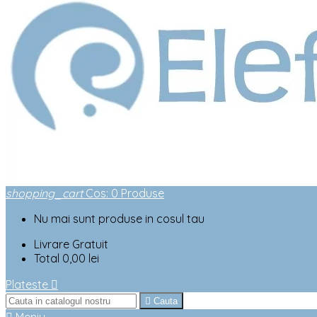
shopping_cart
Cos
:
0
Produse
Nu mai sunt produse in cosul tau
Livrare
Gratuit
Total
0,00 lei
Plateste


Cauta