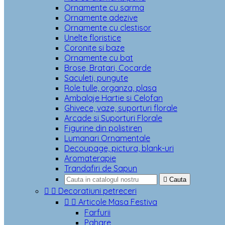
Ornamente cu sarma
Ornamente adezive
Ornamente cu clestisor
Unelte floristice
Coronite si baze
Ornamente cu bat
Brose, Bratari, Cocarde
Saculeti, pungute
Role tulle, organza, plasa
Ambalaje Hartie si Celofan
Ghivece, vaze, suporturi florale
Arcade si Suporturi Florale
Figurine din polistiren
Lumanari Ornamentale
Decoupage, pictura, blank-uri
Aromaterapie
Trandafiri de Sapun

Cauta


Decoratiuni petreceri


Articole Masa Festiva
Farfurii
Pahare