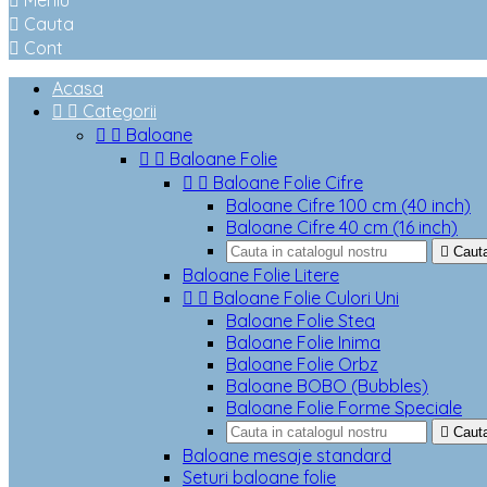

Meniu

Cauta

Cont
Acasa


Categorii


Baloane


Baloane Folie


Baloane Folie Cifre
Baloane Cifre 100 cm (40 inch)
Baloane Cifre 40 cm (16 inch)

Caut
Baloane Folie Litere


Baloane Folie Culori Uni
Baloane Folie Stea
Baloane Folie Inima
Baloane Folie Orbz
Baloane BOBO (Bubbles)
Baloane Folie Forme Speciale

Caut
Baloane mesaje standard
Seturi baloane folie