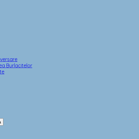
iversare
a Burlacitelor
te
a