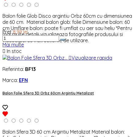
Balon folie Glob Disco argintiu Orbz 60cm cu dimensiunea
de 60 cm. Material balon glob: folie Dimensiune balon: 60
cm Umflare balon: poate fi umflat cu aer sau heliu *Pentru
Pret
8,99 lei
mai multe detalii vizualizeaza fotografiile produsului si
videoclipul cu instructiunile de utilizare.
Mai multe

In stoc

Vizualizare rapida
Referinta:
BF13
Marca:
EFN
Balon Folie Sfera 3D Orbz 60cm Argintiu Metalizat
Balon Sfera 3D 60 cm Argintiu Metalizat Material balon: