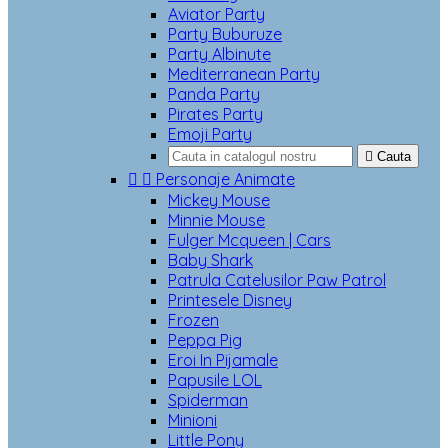
Aviator Party
Party Buburuze
Party Albinute
Mediterranean Party
Panda Party
Pirates Party
Emoji Party

Cauta


Personaje Animate
Mickey Mouse
Minnie Mouse
Fulger Mcqueen | Cars
Baby Shark
Patrula Catelusilor Paw Patrol
Printesele Disney
Frozen
Peppa Pig
Eroi In Pijamale
Papusile LOL
Spiderman
Minioni
Little Pony