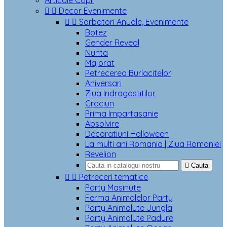
Articole Copii


Decor Evenimente


Sarbatori Anuale, Evenimente
Botez
Gender Reveal
Nunta
Majorat
Petrecerea Burlacitelor
Aniversari
Ziua Indragostitilor
Craciun
Prima Impartasanie
Absolvire
Decoratiuni Halloween
La multi ani Romania | Ziua Romaniei
Revelion

Cauta


Petreceri tematice
Party Masinute
Ferma Animalelor Party
Party Animalute Jungla
Party Animalute Padure