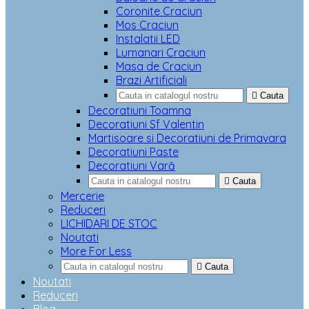
Coronite Craciun
Mos Craciun
Instalatii LED
Lumanari Craciun
Masa de Craciun
Brazi Artificiali

Cauta
Decoratiuni Toamna
Decoratiuni Sf Valentin
Martisoare si Decoratiuni de Primavara
Decoratiuni Paste
Decoratiuni Vară

Cauta
Mercerie
Reduceri
LICHIDARI DE STOC
Noutati
More For Less

Cauta
Noutati
Reduceri