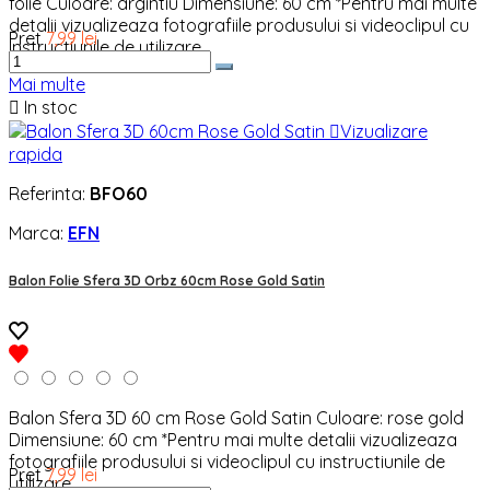
folie Culoare: argintiu Dimensiune: 60 cm *Pentru mai multe
detalii vizualizeaza fotografiile produsului si videoclipul cu
Pret
7,99 lei
instructiunile de utilizare.
Mai multe

In stoc

Vizualizare
rapida
Referinta:
BFO60
Marca:
EFN
Balon Folie Sfera 3D Orbz 60cm Rose Gold Satin
Balon Sfera 3D 60 cm Rose Gold Satin Culoare: rose gold
Dimensiune: 60 cm *Pentru mai multe detalii vizualizeaza
fotografiile produsului si videoclipul cu instructiunile de
Pret
7,99 lei
utilizare.