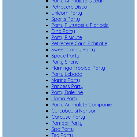
Party Animalute Ocean
Petrecere Disco
Unicorn Party
Sports Party
Party Fluturasi si Floricele
Dino Party
Party Pisicute
Petrecere Cai si Echitatie
Sweet Candy Party
Space Party
Party Sirene
Flamingo Tropical Party
Party Lebada
Marine Party
Princess Party
Party Balerine
Llama Party
Party Animalute Companie
Curcubeu si Norisori
Carousel Party
Pamper Party
Spa Party
Tea Party