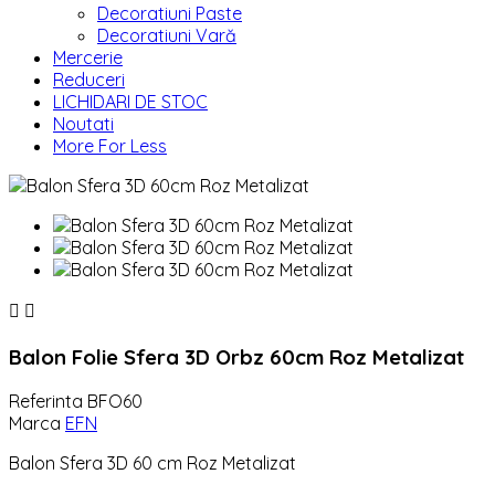
Decoratiuni Paste
Decoratiuni Vară
Mercerie
Reduceri
LICHIDARI DE STOC
Noutati
More For Less


Balon Folie Sfera 3D Orbz 60cm Roz Metalizat
Referinta
BFO60
Marca
EFN
Balon Sfera 3D 60 cm Roz Metalizat