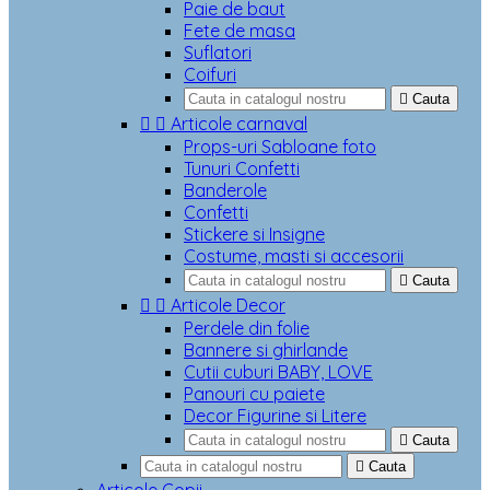
Paie de baut
Fete de masa
Suflatori
Coifuri

Cauta


Articole carnaval
Props-uri Sabloane foto
Tunuri Confetti
Banderole
Confetti
Stickere si Insigne
Costume, masti si accesorii

Cauta


Articole Decor
Perdele din folie
Bannere si ghirlande
Cutii cuburi BABY, LOVE
Panouri cu paiete
Decor Figurine si Litere

Cauta

Cauta