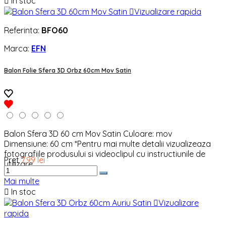

In stoc

Vizualizare rapida
Referinta:
BFO60
Marca:
EFN
Balon Folie Sfera 3D Orbz 60cm Mov Satin
Balon Sfera 3D 60 cm Mov Satin Culoare: mov
Dimensiune: 60 cm *Pentru mai multe detalii vizualizeaza
fotografiile produsului si videoclipul cu instructiunile de
Pret
7,99 lei
utilizare.
Mai multe

In stoc

Vizualizare
rapida