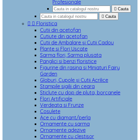
Profesionale

Cauta

Cauta


Floristica
Cutii din acetofan
Cutiute din acetofan
Cutii de Ambalare și Cutii Cadou
Plante si Flori Uscate
Sarma flori, Sarma plusata
Panglici si benzi floristice
Figurine din rasina si Miniaturi Fairy
Garden
Globuri, Cupole și Cutii Acrilice
Stampile sigilii din ceara
Sticlute cu dop de pluta, borcanele
Flori Artificiale
Verdeata si Frunze
Cosulete
Ace cu diamant/perla
Ornamente cu sarma
Ornamente adezive
Ornamente cu clestisor