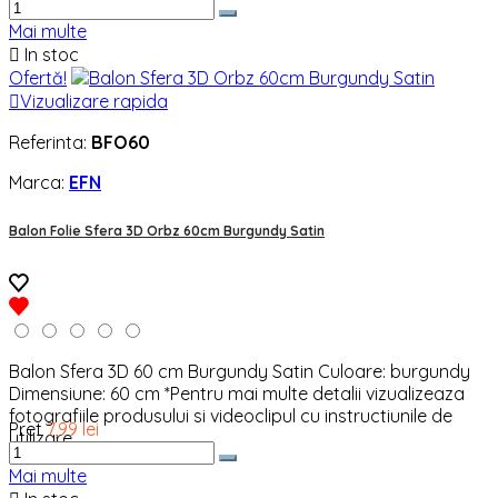
Mai multe

In stoc
Ofertă!

Vizualizare rapida
Referinta:
BFO60
Marca:
EFN
Balon Folie Sfera 3D Orbz 60cm Burgundy Satin
Balon Sfera 3D 60 cm Burgundy Satin Culoare: burgundy
Dimensiune: 60 cm *Pentru mai multe detalii vizualizeaza
fotografiile produsului si videoclipul cu instructiunile de
Pret
7,99 lei
utilizare.
Mai multe