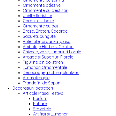
Ornamente cu sarma
Ornamente adezive
Ornamente cu clestisor
Unelte floristice
Coronite si baze
Ornamente cu bat
Brose, Bratari, Cocarde
Saculeti, pungute
Role tulle, organza, plasa
Ambalaje Hartie si Celofan
Ghivece, vaze, suporturi florale
Arcade si Suporturi Florale
Figurine din polistiren
Lumanari Ornamentale
Decoupage, pictura, blank-uri
Aromaterapie
Trandafiri de Sapun
Decoratiuni petreceri
Articole Masa Festiva
Farfurii
Pahare
Servetele
Artificii si Lumanari