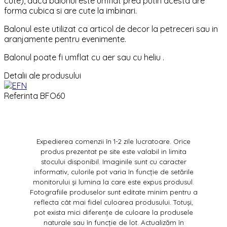
cute), daca balonul este umflat prea putin acesta are
forma cubica si are cute la imbinari.
Balonul este utilizat ca articol de decor la petreceri sau in
aranjamente pentru evenimente.
Balonul poate fi umflat cu aer sau cu heliu .
Detalii ale produsului
Referinta
BFO60
Expedierea comenzii în 1-2 zile lucratoare. Orice
produs prezentat pe site este valabil in limita
stocului disponibil. Imaginile sunt cu caracter
informativ, culorile pot varia în funcție de setările
monitorului și lumina la care este expus produsul.
Fotografiile produselor sunt editate minim pentru a
reflecta cât mai fidel culoarea produsului. Totuși,
pot exista mici diferențe de culoare la produsele
naturale sau în funcție de lot. Actualizăm în