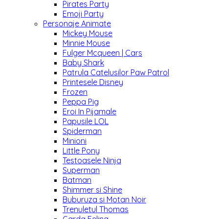
Pirates Party
Emoji Party
Personaje Animate
Mickey Mouse
Minnie Mouse
Fulger Mcqueen | Cars
Baby Shark
Patrula Catelusilor Paw Patrol
Printesele Disney
Frozen
Peppa Pig
Eroi In Pijamale
Papusile LOL
Spiderman
Minioni
Little Pony
Testoasele Ninja
Superman
Batman
Shimmer si Shine
Buburuza si Motan Noir
Trenuletul Thomas