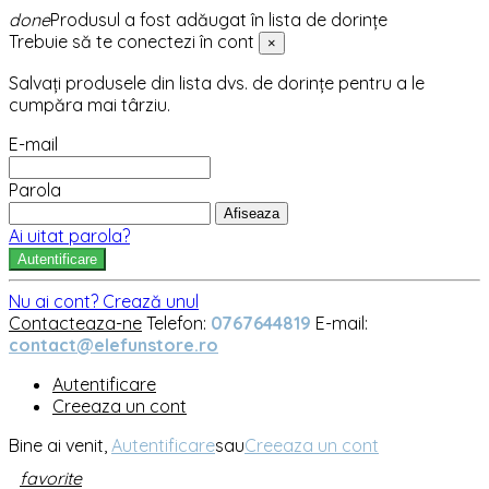
done
Produsul a fost adăugat în lista de dorințe
Trebuie să te conectezi în cont
×
Salvați produsele din lista dvs. de dorințe pentru a le
cumpăra mai târziu.
E-mail
Parola
Afiseaza
Ai uitat parola?
Autentificare
Nu ai cont? Crează unul
Contacteaza-ne
Telefon:
0767644819
E-mail:
contact@elefunstore.ro
Autentificare
Creeaza un cont
Bine ai venit,
Autentificare
sau
Creeaza un cont
favorite