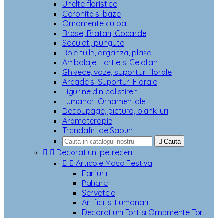
Unelte floristice
Coronite si baze
Ornamente cu bat
Brose, Bratari, Cocarde
Saculeti, pungute
Role tulle, organza, plasa
Ambalaje Hartie si Celofan
Ghivece, vaze, suporturi florale
Arcade si Suporturi Florale
Figurine din polistiren
Lumanari Ornamentale
Decoupage, pictura, blank-uri
Aromaterapie
Trandafiri de Sapun

Cauta


Decoratiuni petreceri


Articole Masa Festiva
Farfurii
Pahare
Servetele
Artificii si Lumanari
Decoratiuni Tort si Ornamente Tort