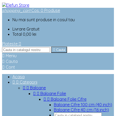
shopping_cart
Cos
:
0
Produse
Nu mai sunt produse in cosul tau
Livrare
Gratuit
Total
0,00 lei
Plateste


Cauta

Meniu

Cauta

Cont
Acasa


Categorii


Baloane


Baloane Folie


Baloane Folie Cifre
Baloane Cifre 100 cm (40 inch)
Baloane Cifre 40 cm (16 inch)