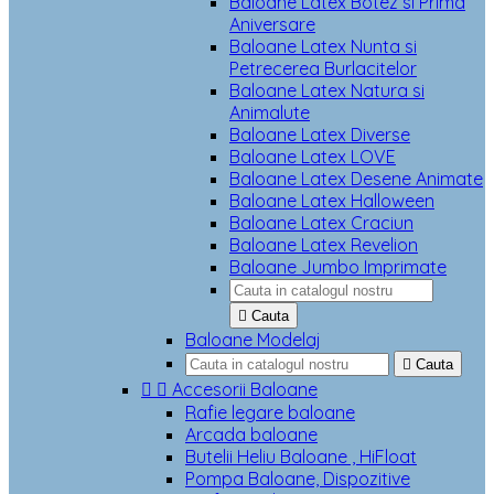
Baloane Latex Botez si Prima
Aniversare
Baloane Latex Nunta si
Petrecerea Burlacitelor
Baloane Latex Natura si
Animalute
Baloane Latex Diverse
Baloane Latex LOVE
Baloane Latex Desene Animate
Baloane Latex Halloween
Baloane Latex Craciun
Baloane Latex Revelion
Baloane Jumbo Imprimate

Cauta
Baloane Modelaj

Cauta


Accesorii Baloane
Rafie legare baloane
Arcada baloane
Butelii Heliu Baloane , HiFloat
Pompa Baloane, Dispozitive