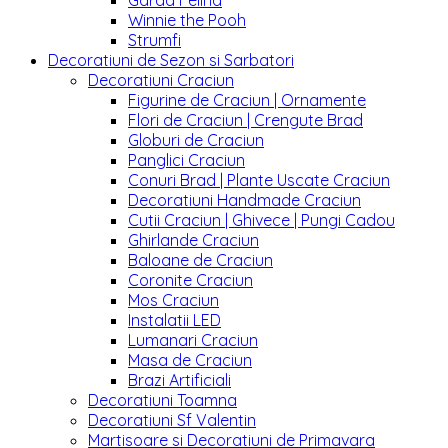
Garda Felina
Winnie the Pooh
Strumfi
Decoratiuni de Sezon si Sarbatori
Decoratiuni Craciun
Figurine de Craciun | Ornamente
Flori de Craciun | Crengute Brad
Globuri de Craciun
Panglici Craciun
Conuri Brad | Plante Uscate Craciun
Decoratiuni Handmade Craciun
Cutii Craciun | Ghivece | Pungi Cadou
Ghirlande Craciun
Baloane de Craciun
Coronite Craciun
Mos Craciun
Instalatii LED
Lumanari Craciun
Masa de Craciun
Brazi Artificiali
Decoratiuni Toamna
Decoratiuni Sf Valentin
Martisoare si Decoratiuni de Primavara