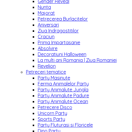
Gender Reveal
Nunta
Majorat
Petrecerea Burlacitelor
Aniversari
Ziua Indragostitilor
Craciun
Prima Impartasanie
Absolvire
Decoratiuni Halloween
La multi ani Romania | Ziua Romaniei
Revelion
Petreceri tematice
Party Masinute
Ferma Animalelor Party
Party Animalute Jungla
Party Animalute Padure
Party Animalute Ocean
Petrecere Disco
Unicorn Party
Sports Party
Party Fluturasi si Floricele
Dino Party