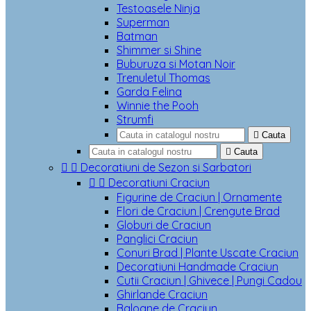
Testoasele Ninja
Superman
Batman
Shimmer si Shine
Buburuza si Motan Noir
Trenuletul Thomas
Garda Felina
Winnie the Pooh
Strumfi

Cauta

Cauta


Decoratiuni de Sezon si Sarbatori


Decoratiuni Craciun
Figurine de Craciun | Ornamente
Flori de Craciun | Crengute Brad
Globuri de Craciun
Panglici Craciun
Conuri Brad | Plante Uscate Craciun
Decoratiuni Handmade Craciun
Cutii Craciun | Ghivece | Pungi Cadou
Ghirlande Craciun
Baloane de Craciun