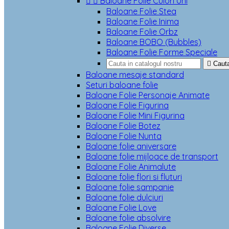


Baloane Folie Culori Uni
Baloane Folie Stea
Baloane Folie Inima
Baloane Folie Orbz
Baloane BOBO (Bubbles)
Baloane Folie Forme Speciale

Caut
Baloane mesaje standard
Seturi baloane folie
Baloane Folie Personaje Animate
Baloane Folie Figurina
Baloane Folie Mini Figurina
Baloane Folie Botez
Baloane Folie Nunta
Baloane folie aniversare
Baloane folie mijloace de transport
Baloane Folie Animalute
Baloane folie flori si fluturi
Baloane folie sampanie
Baloane folie dulciuri
Baloane Folie Love
Baloane folie absolvire
Baloane Folie Diverse