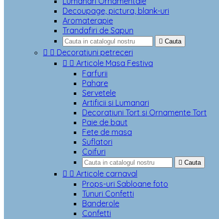
Lumanari Ornamentale
Decoupage, pictura, blank-uri
Aromaterapie
Trandafiri de Sapun

Cauta


Decoratiuni petreceri


Articole Masa Festiva
Farfurii
Pahare
Servetele
Artificii si Lumanari
Decoratiuni Tort si Ornamente Tort
Paie de baut
Fete de masa
Suflatori
Coifuri

Cauta


Articole carnaval
Props-uri Sabloane foto
Tunuri Confetti
Banderole
Confetti