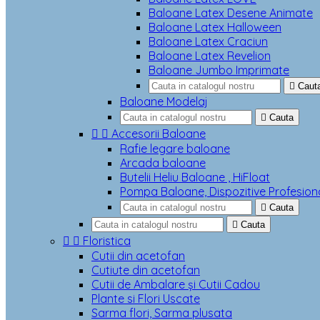
Baloane Latex Desene Animate
Baloane Latex Halloween
Baloane Latex Craciun
Baloane Latex Revelion
Baloane Jumbo Imprimate

Caut
Baloane Modelaj

Cauta


Accesorii Baloane
Rafie legare baloane
Arcada baloane
Butelii Heliu Baloane , HiFloat
Pompa Baloane, Dispozitive Profesion

Cauta

Cauta


Floristica
Cutii din acetofan
Cutiute din acetofan
Cutii de Ambalare și Cutii Cadou
Plante si Flori Uscate
Sarma flori, Sarma plusata