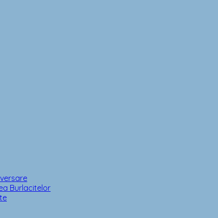
iversare
a Burlacitelor
te