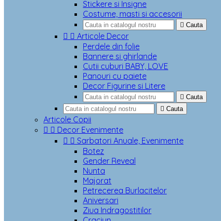
Stickere si Insigne
Costume, masti si accesorii

Cauta


Articole Decor
Perdele din folie
Bannere si ghirlande
Cutii cuburi BABY, LOVE
Panouri cu paiete
Decor Figurine si Litere

Cauta

Cauta
Articole Copii


Decor Evenimente


Sarbatori Anuale, Evenimente
Botez
Gender Reveal
Nunta
Majorat
Petrecerea Burlacitelor
Aniversari
Ziua Indragostitilor
Craciun