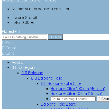
shopping_cart
Cos
:
0
Produse
Nu mai sunt produse in cosul tau
Livrare
Gratuit
Total
0,00 lei
Plateste


Cauta

Meniu

Cauta

Cont
Acasa


Categorii


Baloane


Baloane Folie


Baloane Folie Cifre
Baloane Cifre 100 cm (40 inch)
Baloane Cifre 40 cm (16 inch)

Caut
Baloane Folie Litere