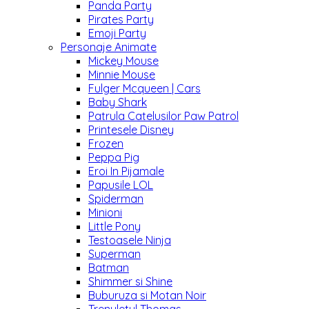
Panda Party
Pirates Party
Emoji Party
Personaje Animate
Mickey Mouse
Minnie Mouse
Fulger Mcqueen | Cars
Baby Shark
Patrula Catelusilor Paw Patrol
Printesele Disney
Frozen
Peppa Pig
Eroi In Pijamale
Papusile LOL
Spiderman
Minioni
Little Pony
Testoasele Ninja
Superman
Batman
Shimmer si Shine
Buburuza si Motan Noir