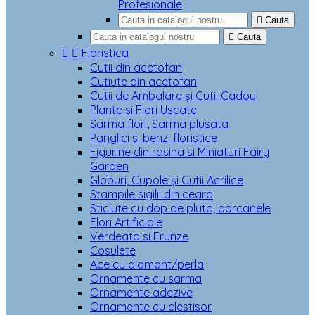
Profesionale

Cauta

Cauta


Floristica
Cutii din acetofan
Cutiute din acetofan
Cutii de Ambalare și Cutii Cadou
Plante si Flori Uscate
Sarma flori, Sarma plusata
Panglici si benzi floristice
Figurine din rasina si Miniaturi Fairy
Garden
Globuri, Cupole și Cutii Acrilice
Stampile sigilii din ceara
Sticlute cu dop de pluta, borcanele
Flori Artificiale
Verdeata si Frunze
Cosulete
Ace cu diamant/perla
Ornamente cu sarma
Ornamente adezive
Ornamente cu clestisor