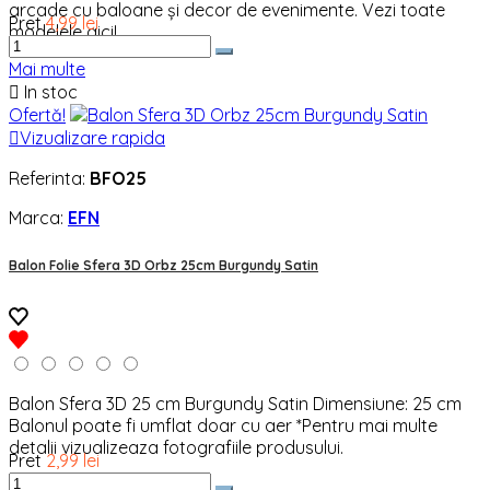
arcade cu baloane și decor de evenimente. Vezi toate
Pret
4,99 lei
modelele aici!
Mai multe

In stoc
Ofertă!

Vizualizare rapida
Referinta:
BFO25
Marca:
EFN
Balon Folie Sfera 3D Orbz 25cm Burgundy Satin
Balon Sfera 3D 25 cm Burgundy Satin Dimensiune: 25 cm
Balonul poate fi umflat doar cu aer *Pentru mai multe
detalii vizualizeaza fotografiile produsului.
Pret
2,99 lei