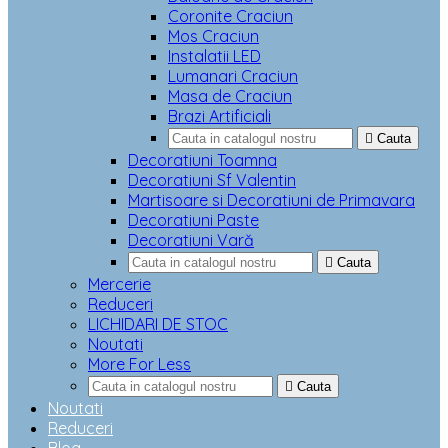
Coronite Craciun
Mos Craciun
Instalatii LED
Lumanari Craciun
Masa de Craciun
Brazi Artificiali

Cauta
Decoratiuni Toamna
Decoratiuni Sf Valentin
Martisoare si Decoratiuni de Primavara
Decoratiuni Paste
Decoratiuni Vară

Cauta
Mercerie
Reduceri
LICHIDARI DE STOC
Noutati
More For Less

Cauta
Noutati
Reduceri