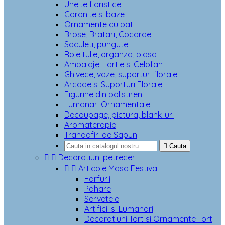
Unelte floristice
Coronite si baze
Ornamente cu bat
Brose, Bratari, Cocarde
Saculeti, pungute
Role tulle, organza, plasa
Ambalaje Hartie si Celofan
Ghivece, vaze, suporturi florale
Arcade si Suporturi Florale
Figurine din polistiren
Lumanari Ornamentale
Decoupage, pictura, blank-uri
Aromaterapie
Trandafiri de Sapun

Cauta


Decoratiuni petreceri


Articole Masa Festiva
Farfurii
Pahare
Servetele
Artificii si Lumanari
Decoratiuni Tort si Ornamente Tort