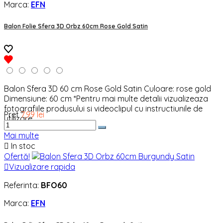
Marca:
EFN
Balon Folie Sfera 3D Orbz 60cm Rose Gold Satin
Balon Sfera 3D 60 cm Rose Gold Satin Culoare: rose gold
Dimensiune: 60 cm *Pentru mai multe detalii vizualizeaza
fotografiile produsului si videoclipul cu instructiunile de
Pret
7,99 lei
utilizare.
Mai multe

In stoc
Ofertă!

Vizualizare rapida
Referinta:
BFO60
Marca:
EFN