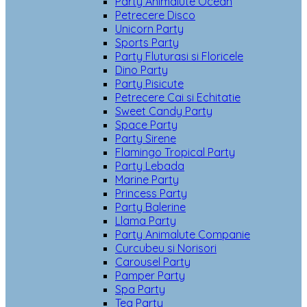
Party Animalute Ocean
Petrecere Disco
Unicorn Party
Sports Party
Party Fluturasi si Floricele
Dino Party
Party Pisicute
Petrecere Cai si Echitatie
Sweet Candy Party
Space Party
Party Sirene
Flamingo Tropical Party
Party Lebada
Marine Party
Princess Party
Party Balerine
Llama Party
Party Animalute Companie
Curcubeu si Norisori
Carousel Party
Pamper Party
Spa Party
Tea Party