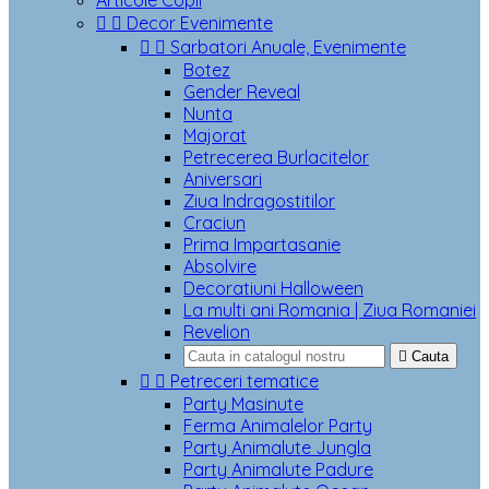
Articole Copii


Decor Evenimente


Sarbatori Anuale, Evenimente
Botez
Gender Reveal
Nunta
Majorat
Petrecerea Burlacitelor
Aniversari
Ziua Indragostitilor
Craciun
Prima Impartasanie
Absolvire
Decoratiuni Halloween
La multi ani Romania | Ziua Romaniei
Revelion

Cauta


Petreceri tematice
Party Masinute
Ferma Animalelor Party
Party Animalute Jungla
Party Animalute Padure