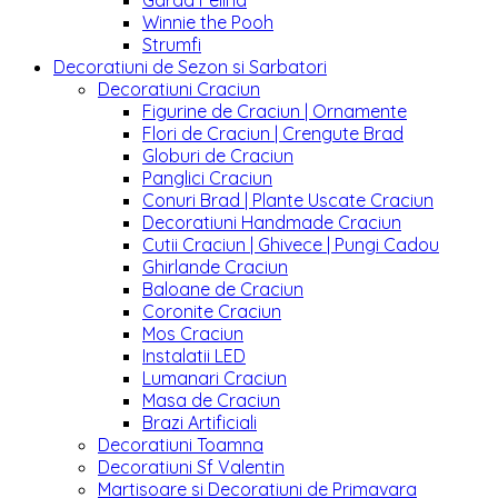
Garda Felina
Winnie the Pooh
Strumfi
Decoratiuni de Sezon si Sarbatori
Decoratiuni Craciun
Figurine de Craciun | Ornamente
Flori de Craciun | Crengute Brad
Globuri de Craciun
Panglici Craciun
Conuri Brad | Plante Uscate Craciun
Decoratiuni Handmade Craciun
Cutii Craciun | Ghivece | Pungi Cadou
Ghirlande Craciun
Baloane de Craciun
Coronite Craciun
Mos Craciun
Instalatii LED
Lumanari Craciun
Masa de Craciun
Brazi Artificiali
Decoratiuni Toamna
Decoratiuni Sf Valentin
Martisoare si Decoratiuni de Primavara