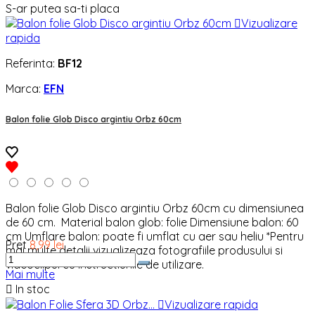
S-ar putea sa-ti placa

Vizualizare
rapida
Referinta:
BF12
Marca:
EFN
Balon folie Glob Disco argintiu Orbz 60cm
Balon folie Glob Disco argintiu Orbz 60cm cu dimensiunea
de 60 cm. Material balon glob: folie Dimensiune balon: 60
cm Umflare balon: poate fi umflat cu aer sau heliu *Pentru
Pret
8,99 lei
mai multe detalii vizualizeaza fotografiile produsului si
videoclipul cu instructiunile de utilizare.
Mai multe

In stoc

Vizualizare rapida