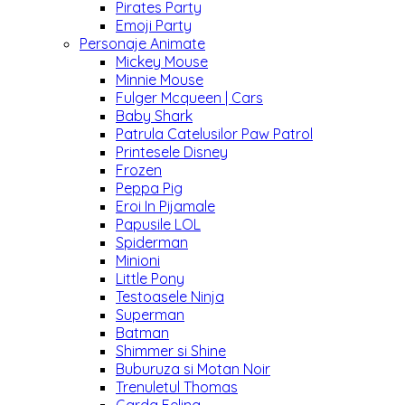
Pirates Party
Emoji Party
Personaje Animate
Mickey Mouse
Minnie Mouse
Fulger Mcqueen | Cars
Baby Shark
Patrula Catelusilor Paw Patrol
Printesele Disney
Frozen
Peppa Pig
Eroi In Pijamale
Papusile LOL
Spiderman
Minioni
Little Pony
Testoasele Ninja
Superman
Batman
Shimmer si Shine
Buburuza si Motan Noir
Trenuletul Thomas