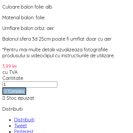
Culoare balon folie: alb
Material balon: folie
Umflare balon orbz: aer
Balonul sfera 3d 25cm poate fi umflat doar cu aer
*Pentru mai multe detalii vizualizeaza fotografiile
produsului si videoclipul cu instructiunile de utilizare.
3,99 lei
cu TVA
Cantitate

Cumpara

Stoc epuizat
Distribuiti
Distribuiti
Tweet
Pinterest