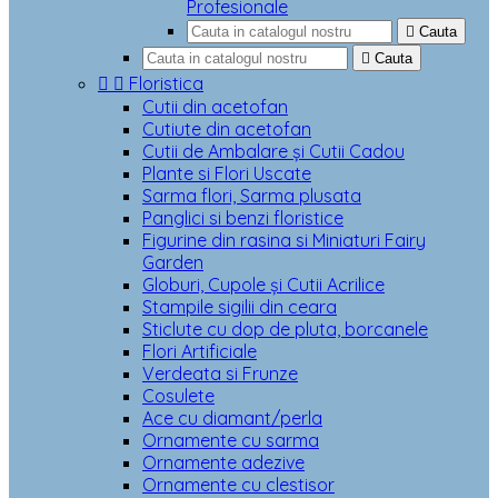
Profesionale

Cauta

Cauta


Floristica
Cutii din acetofan
Cutiute din acetofan
Cutii de Ambalare și Cutii Cadou
Plante si Flori Uscate
Sarma flori, Sarma plusata
Panglici si benzi floristice
Figurine din rasina si Miniaturi Fairy
Garden
Globuri, Cupole și Cutii Acrilice
Stampile sigilii din ceara
Sticlute cu dop de pluta, borcanele
Flori Artificiale
Verdeata si Frunze
Cosulete
Ace cu diamant/perla
Ornamente cu sarma
Ornamente adezive
Ornamente cu clestisor