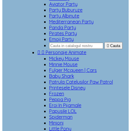
Aviator Party
Party Buburuze
Party Albinute
Mediterranean Party
Panda Party
Pirates Party
Emoji Party

Cauta


Personaje Animate
Mickey Mouse
Minnie Mouse
Fulger Mcqueen | Cars
Baby Shark
Patrula Catelusilor Paw Patrol
Printesele Disney
Frozen
Peppa Pig
Eroi In Pijamale
Papusile LOL
Spiderman
Minioni
Little Pony