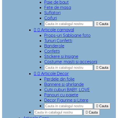
Paie de baut
Fete de masa
Suflatori
Coifuri

Cauta


Articole carnaval
Props-uri Sabloane foto
Tunuri Confetti
Banderole
Confetti
Stickere si Insigne
Costume, masti si accesorii

Cauta


Articole Decor
Perdele din folie
Bannere si ghirlande
Cutii cuburi BABY, LOVE
Panouri cu paiete
Decor Figurine si Litere

Cauta

Cauta