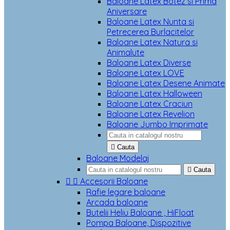
Baloane Latex Botez si Prima
Aniversare
Baloane Latex Nunta si
Petrecerea Burlacitelor
Baloane Latex Natura si
Animalute
Baloane Latex Diverse
Baloane Latex LOVE
Baloane Latex Desene Animate
Baloane Latex Halloween
Baloane Latex Craciun
Baloane Latex Revelion
Baloane Jumbo Imprimate

Cauta
Baloane Modelaj

Cauta


Accesorii Baloane
Rafie legare baloane
Arcada baloane
Butelii Heliu Baloane , HiFloat
Pompa Baloane, Dispozitive