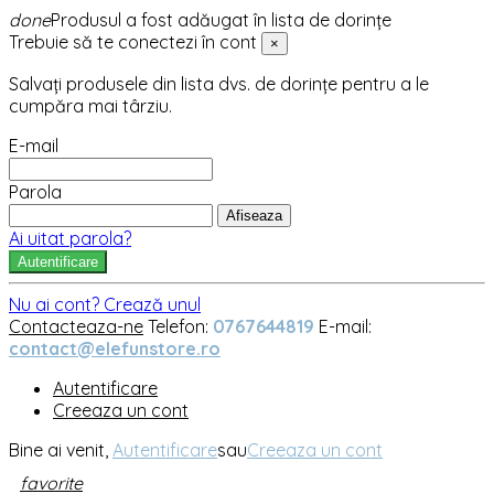
done
Produsul a fost adăugat în lista de dorințe
Trebuie să te conectezi în cont
×
Salvați produsele din lista dvs. de dorințe pentru a le
cumpăra mai târziu.
E-mail
Parola
Afiseaza
Ai uitat parola?
Autentificare
Nu ai cont? Crează unul
Contacteaza-ne
Telefon:
0767644819
E-mail:
contact@elefunstore.ro
Autentificare
Creeaza un cont
Bine ai venit,
Autentificare
sau
Creeaza un cont
favorite