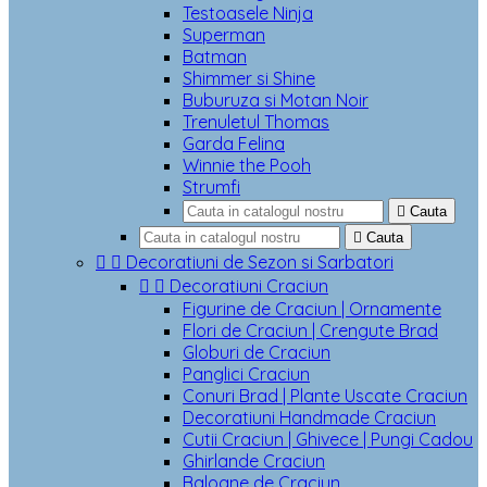
Testoasele Ninja
Superman
Batman
Shimmer si Shine
Buburuza si Motan Noir
Trenuletul Thomas
Garda Felina
Winnie the Pooh
Strumfi

Cauta

Cauta


Decoratiuni de Sezon si Sarbatori


Decoratiuni Craciun
Figurine de Craciun | Ornamente
Flori de Craciun | Crengute Brad
Globuri de Craciun
Panglici Craciun
Conuri Brad | Plante Uscate Craciun
Decoratiuni Handmade Craciun
Cutii Craciun | Ghivece | Pungi Cadou
Ghirlande Craciun
Baloane de Craciun