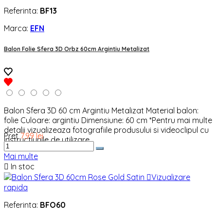
Referinta:
BF13
Marca:
EFN
Balon Folie Sfera 3D Orbz 60cm Argintiu Metalizat
Balon Sfera 3D 60 cm Argintiu Metalizat Material balon:
folie Culoare: argintiu Dimensiune: 60 cm *Pentru mai multe
detalii vizualizeaza fotografiile produsului si videoclipul cu
Pret
7,99 lei
instructiunile de utilizare.
Mai multe

In stoc

Vizualizare
rapida
Referinta:
BFO60