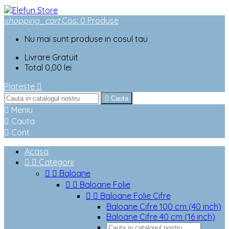
shopping_cart
Cos
:
0
Produse
Nu mai sunt produse in cosul tau
Livrare
Gratuit
Total
0,00 lei
Plateste


Cauta

Meniu

Cauta

Cont
Acasa


Categorii


Baloane


Baloane Folie


Baloane Folie Cifre
Baloane Cifre 100 cm (40 inch)
Baloane Cifre 40 cm (16 inch)