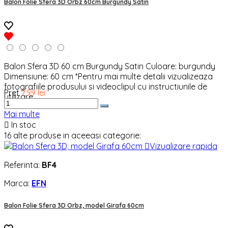
Balon Folie Sfera 3D Orbz 60cm Burgundy Satin
Balon Sfera 3D 60 cm Burgundy Satin Culoare: burgundy
Dimensiune: 60 cm *Pentru mai multe detalii vizualizeaza
fotografiile produsului si videoclipul cu instructiunile de
Pret
7,99 lei
utilizare.
Mai multe

In stoc
16 alte produse in aceeasi categorie:

Vizualizare rapida
Referinta:
BF4
Marca:
EFN
Balon Folie Sfera 3D Orbz, model Girafa 60cm