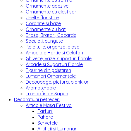
Ornamente cu sarma
Ornamente adezive
Ornamente cu clestisor
Unelte floristice
Coronite si baze
Ornamente cu bat
Brose, Bratari, Cocarde
Saculeti, pungute
Role tulle, organza, plasa
Ambalaje Hartie si Celofan
Ghivece, vaze, suporturi florale
Arcade si Suporturi Florale
Figurine din polistiren
Lumanari Ornamentale
Decoupage, pictura, blank-uri
Aromaterapie
Trandafiri de Sapun
Decoratiuni petreceri
Articole Masa Festiva
Farfurii
Pahare
Servetele
Artificii si Lumanari