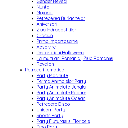
Gender Reveal
Nunta
Majorat
Petrecerea Burlacitelor
Aniversari
Ziua Indragostitilor
Craciun
Prima Impartasanie
Absolvire
Decoratiuni Halloween
La multi ani Romania | Ziua Romaniei
Revelion
Petreceri tematice
Party Masinute
Ferma Animalelor Party
Party Animalute Jungla
Party Animalute Padure
Party Animalute Ocean
Petrecere Disco
Unicorn Party
Sports Party
Party Fluturasi si Floricele
Dino Party