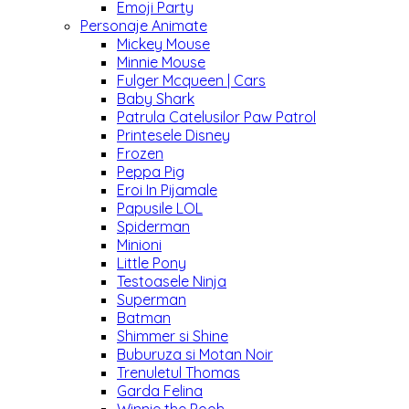
Emoji Party
Personaje Animate
Mickey Mouse
Minnie Mouse
Fulger Mcqueen | Cars
Baby Shark
Patrula Catelusilor Paw Patrol
Printesele Disney
Frozen
Peppa Pig
Eroi In Pijamale
Papusile LOL
Spiderman
Minioni
Little Pony
Testoasele Ninja
Superman
Batman
Shimmer si Shine
Buburuza si Motan Noir
Trenuletul Thomas
Garda Felina