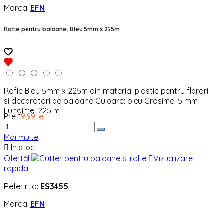
Marca:
EFN
Rafie pentru baloane, Bleu 5mm x 225m
Rafie Bleu 5mm x 225m din material plastic pentru florarii
si decoratori de baloane Culoare: bleu Grosime: 5 mm
Lungime: 225 m
Pret
9,99 lei
Mai multe

In stoc
Ofertă!

Vizualizare
rapida
Referinta:
ES3455
Marca:
EFN