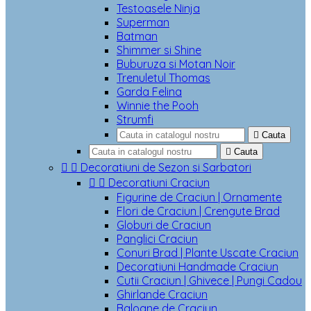
Testoasele Ninja
Superman
Batman
Shimmer si Shine
Buburuza si Motan Noir
Trenuletul Thomas
Garda Felina
Winnie the Pooh
Strumfi

Cauta

Cauta


Decoratiuni de Sezon si Sarbatori


Decoratiuni Craciun
Figurine de Craciun | Ornamente
Flori de Craciun | Crengute Brad
Globuri de Craciun
Panglici Craciun
Conuri Brad | Plante Uscate Craciun
Decoratiuni Handmade Craciun
Cutii Craciun | Ghivece | Pungi Cadou
Ghirlande Craciun
Baloane de Craciun