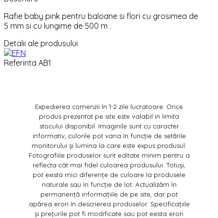
Rafie baby pink pentru baloane si flori cu grosimea de
5 mm si cu lungime de 500 m .
Detalii ale produsului
Referinta
AB1
Expedierea comenzii în 1-2 zile lucratoare. Orice
produs prezentat pe site este valabil in limita
stocului disponibil. Imaginile sunt cu caracter
informativ, culorile pot varia în funcție de setările
monitorului și lumina la care este expus produsul.
Fotografiile produselor sunt editate minim pentru a
reflecta cât mai fidel culoarea produsului. Totuși,
pot exista mici diferențe de culoare la produsele
naturale sau în funcție de lot. Actualizăm în
permanență informațiile de pe site, dar pot
apărea erori în descrierea produselor. Specificațiile
și prețurile pot fi modificate sau pot exista erori