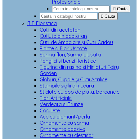
Profesionale

Cauta

Cauta


Floristica
Cutii din acetofan
Cutiute din acetofan
Cutii de Ambalare și Cutii Cadou
Plante si Flori Uscate
Sarma flori, Sarma plusata
Panglici si benzi floristice
Figurine din rasina si Miniaturi Fairy
Garden
Globuri, Cupole și Cutii Acrilice
Stampile sigilii din ceara
Sticlute cu dop de pluta, borcanele
Flori Artificiale
Verdeata si Frunze
Cosulete
Ace cu diamant/perla
Ornamente cu sarma
Ornamente adezive
Ornamente cu clestisor