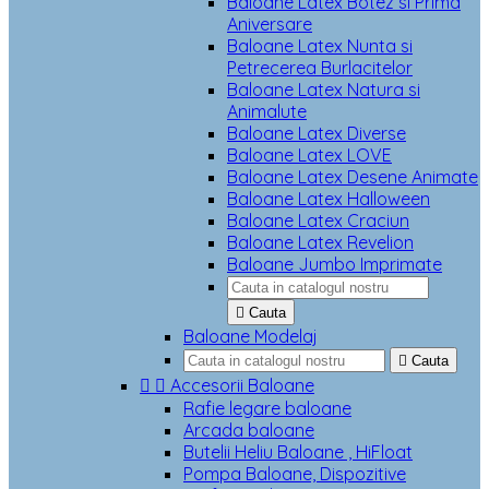
Baloane Latex Botez si Prima
Aniversare
Baloane Latex Nunta si
Petrecerea Burlacitelor
Baloane Latex Natura si
Animalute
Baloane Latex Diverse
Baloane Latex LOVE
Baloane Latex Desene Animate
Baloane Latex Halloween
Baloane Latex Craciun
Baloane Latex Revelion
Baloane Jumbo Imprimate

Cauta
Baloane Modelaj

Cauta


Accesorii Baloane
Rafie legare baloane
Arcada baloane
Butelii Heliu Baloane , HiFloat
Pompa Baloane, Dispozitive