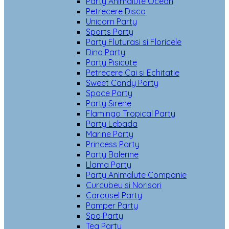
Party Animalute Ocean
Petrecere Disco
Unicorn Party
Sports Party
Party Fluturasi si Floricele
Dino Party
Party Pisicute
Petrecere Cai si Echitatie
Sweet Candy Party
Space Party
Party Sirene
Flamingo Tropical Party
Party Lebada
Marine Party
Princess Party
Party Balerine
Llama Party
Party Animalute Companie
Curcubeu si Norisori
Carousel Party
Pamper Party
Spa Party
Tea Party