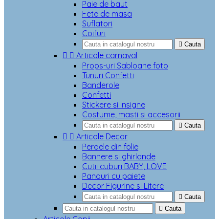
Paie de baut
Fete de masa
Suflatori
Coifuri

Cauta


Articole carnaval
Props-uri Sabloane foto
Tunuri Confetti
Banderole
Confetti
Stickere si Insigne
Costume, masti si accesorii

Cauta


Articole Decor
Perdele din folie
Bannere si ghirlande
Cutii cuburi BABY, LOVE
Panouri cu paiete
Decor Figurine si Litere

Cauta

Cauta