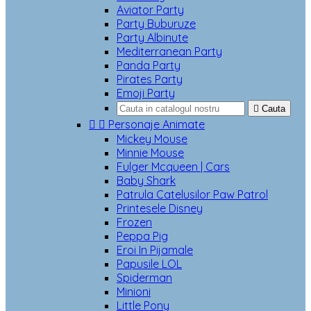
Aviator Party
Party Buburuze
Party Albinute
Mediterranean Party
Panda Party
Pirates Party
Emoji Party

Cauta


Personaje Animate
Mickey Mouse
Minnie Mouse
Fulger Mcqueen | Cars
Baby Shark
Patrula Catelusilor Paw Patrol
Printesele Disney
Frozen
Peppa Pig
Eroi In Pijamale
Papusile LOL
Spiderman
Minioni
Little Pony