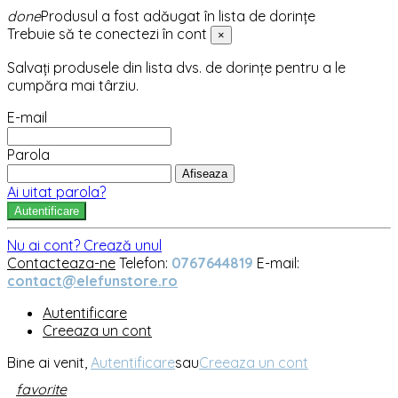
done
Produsul a fost adăugat în lista de dorințe
Trebuie să te conectezi în cont
×
Salvați produsele din lista dvs. de dorințe pentru a le
cumpăra mai târziu.
E-mail
Parola
Afiseaza
Ai uitat parola?
Autentificare
Nu ai cont? Crează unul
Contacteaza-ne
Telefon:
0767644819
E-mail:
contact@elefunstore.ro
Autentificare
Creeaza un cont
Bine ai venit,
Autentificare
sau
Creeaza un cont
favorite