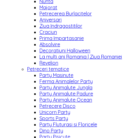
Nunta
Majorat
Petrecerea Burlacitelor
Aniversari
Ziua Indragostitilor
Craciun
Prima Impartasanie
Absolvire
Decoratiuni Halloween
La multi ani Romania | Ziua Romaniei
Revelion
Petreceri tematice
Party Masinute
Ferma Animalelor Party
Party Animalute Jungla
Party Animalute Padure
Party Animalute Ocean
Petrecere Disco
Unicorn Party
Sports Party
Party Fluturasi si Floricele
Dino Party
Party Pisicute