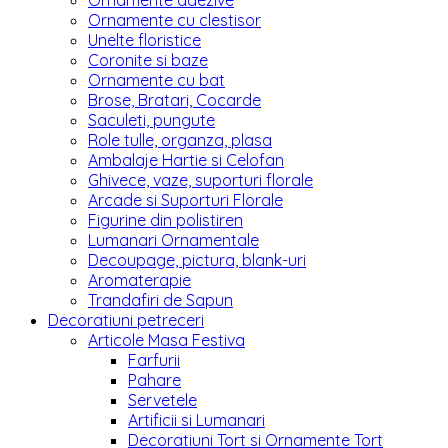
Ornamente adezive
Ornamente cu clestisor
Unelte floristice
Coronite si baze
Ornamente cu bat
Brose, Bratari, Cocarde
Saculeti, pungute
Role tulle, organza, plasa
Ambalaje Hartie si Celofan
Ghivece, vaze, suporturi florale
Arcade si Suporturi Florale
Figurine din polistiren
Lumanari Ornamentale
Decoupage, pictura, blank-uri
Aromaterapie
Trandafiri de Sapun
Decoratiuni petreceri
Articole Masa Festiva
Farfurii
Pahare
Servetele
Artificii si Lumanari
Decoratiuni Tort si Ornamente Tort