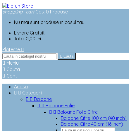
shopping_cart
Cos
:
0
Produse
Nu mai sunt produse in cosul tau
Livrare
Gratuit
Total
0,00 lei
Plateste


Cauta

Meniu

Cauta

Cont
Acasa


Categorii


Baloane


Baloane Folie


Baloane Folie Cifre
Baloane Cifre 100 cm (40 inch)
Baloane Cifre 40 cm (16 inch)