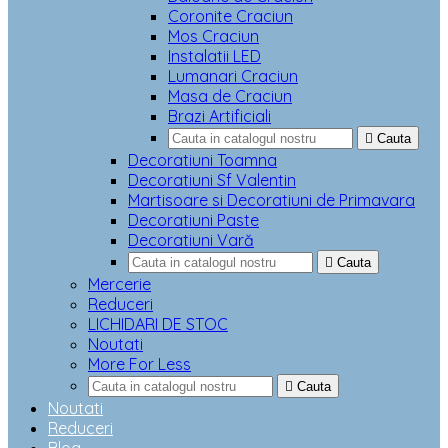
Coronite Craciun
Mos Craciun
Instalatii LED
Lumanari Craciun
Masa de Craciun
Brazi Artificiali

Cauta
Decoratiuni Toamna
Decoratiuni Sf Valentin
Martisoare si Decoratiuni de Primavara
Decoratiuni Paste
Decoratiuni Vară

Cauta
Mercerie
Reduceri
LICHIDARI DE STOC
Noutati
More For Less

Cauta
Noutati
Reduceri