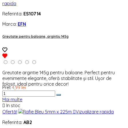
rapida
Referinta:
ES10714
Marca:
EFN
Greutate pentru baloane, argintiu 145g
Greutate argintie 145g pentru baloane. Perfect pentru
evenimente elegante, oferă stabilitate și stil. Ușor de
folosit, ideal pentru orice decor!
Pret
4,99 lei
Mai multe

In stoc
Ofertă!

Vizualizare rapida
Referinta:
AB2