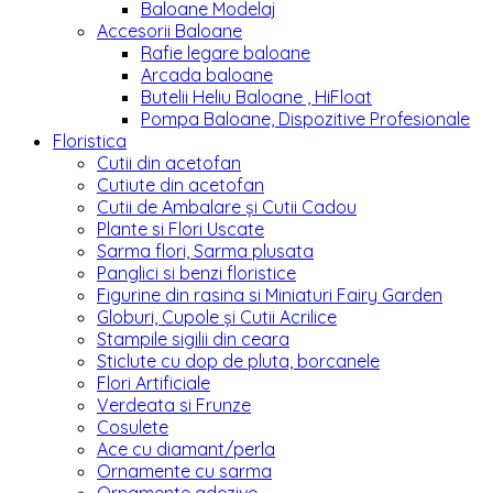
Baloane Modelaj
Accesorii Baloane
Rafie legare baloane
Arcada baloane
Butelii Heliu Baloane , HiFloat
Pompa Baloane, Dispozitive Profesionale
Floristica
Cutii din acetofan
Cutiute din acetofan
Cutii de Ambalare și Cutii Cadou
Plante si Flori Uscate
Sarma flori, Sarma plusata
Panglici si benzi floristice
Figurine din rasina si Miniaturi Fairy Garden
Globuri, Cupole și Cutii Acrilice
Stampile sigilii din ceara
Sticlute cu dop de pluta, borcanele
Flori Artificiale
Verdeata si Frunze
Cosulete
Ace cu diamant/perla
Ornamente cu sarma