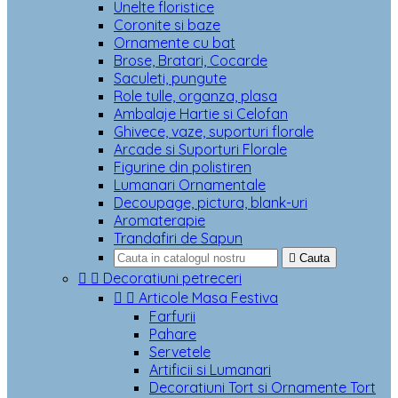
Unelte floristice
Coronite si baze
Ornamente cu bat
Brose, Bratari, Cocarde
Saculeti, pungute
Role tulle, organza, plasa
Ambalaje Hartie si Celofan
Ghivece, vaze, suporturi florale
Arcade si Suporturi Florale
Figurine din polistiren
Lumanari Ornamentale
Decoupage, pictura, blank-uri
Aromaterapie
Trandafiri de Sapun

Cauta


Decoratiuni petreceri


Articole Masa Festiva
Farfurii
Pahare
Servetele
Artificii si Lumanari
Decoratiuni Tort si Ornamente Tort