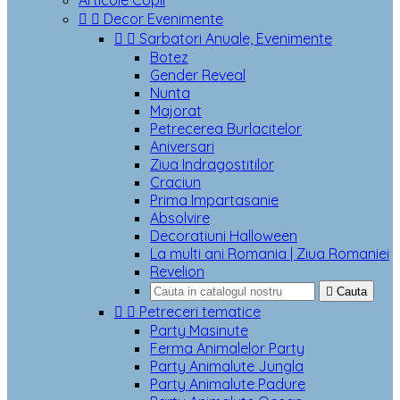
Articole Copii


Decor Evenimente


Sarbatori Anuale, Evenimente
Botez
Gender Reveal
Nunta
Majorat
Petrecerea Burlacitelor
Aniversari
Ziua Indragostitilor
Craciun
Prima Impartasanie
Absolvire
Decoratiuni Halloween
La multi ani Romania | Ziua Romaniei
Revelion

Cauta


Petreceri tematice
Party Masinute
Ferma Animalelor Party
Party Animalute Jungla
Party Animalute Padure