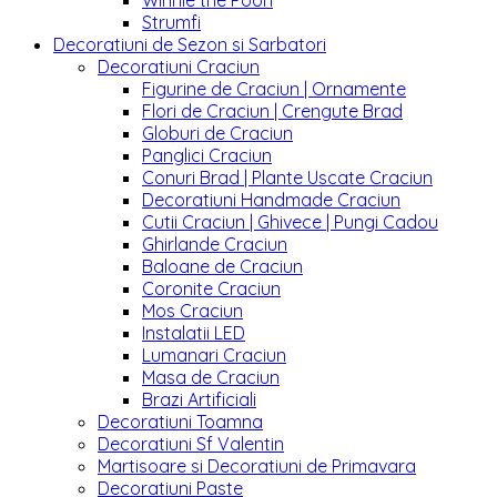
Winnie the Pooh
Strumfi
Decoratiuni de Sezon si Sarbatori
Decoratiuni Craciun
Figurine de Craciun | Ornamente
Flori de Craciun | Crengute Brad
Globuri de Craciun
Panglici Craciun
Conuri Brad | Plante Uscate Craciun
Decoratiuni Handmade Craciun
Cutii Craciun | Ghivece | Pungi Cadou
Ghirlande Craciun
Baloane de Craciun
Coronite Craciun
Mos Craciun
Instalatii LED
Lumanari Craciun
Masa de Craciun
Brazi Artificiali
Decoratiuni Toamna
Decoratiuni Sf Valentin
Martisoare si Decoratiuni de Primavara
Decoratiuni Paste