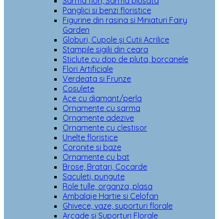
Sarma flori, Sarma plusata
Panglici si benzi floristice
Figurine din rasina si Miniaturi Fairy
Garden
Globuri, Cupole și Cutii Acrilice
Stampile sigilii din ceara
Sticlute cu dop de pluta, borcanele
Flori Artificiale
Verdeata si Frunze
Cosulete
Ace cu diamant/perla
Ornamente cu sarma
Ornamente adezive
Ornamente cu clestisor
Unelte floristice
Coronite si baze
Ornamente cu bat
Brose, Bratari, Cocarde
Saculeti, pungute
Role tulle, organza, plasa
Ambalaje Hartie si Celofan
Ghivece, vaze, suporturi florale
Arcade si Suporturi Florale