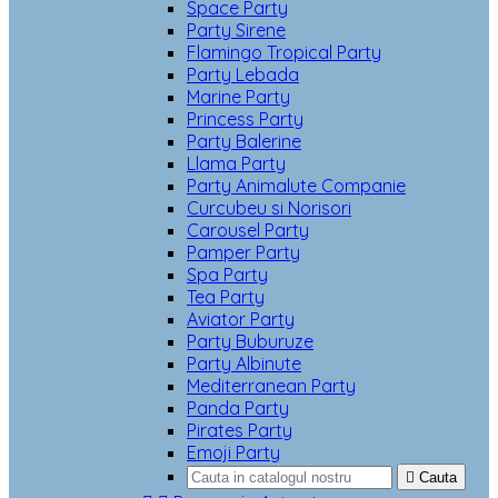
Space Party
Party Sirene
Flamingo Tropical Party
Party Lebada
Marine Party
Princess Party
Party Balerine
Llama Party
Party Animalute Companie
Curcubeu si Norisori
Carousel Party
Pamper Party
Spa Party
Tea Party
Aviator Party
Party Buburuze
Party Albinute
Mediterranean Party
Panda Party
Pirates Party
Emoji Party

Cauta