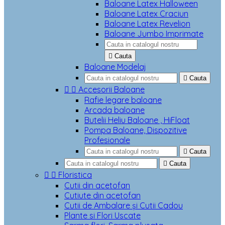
Baloane Latex Halloween
Baloane Latex Craciun
Baloane Latex Revelion
Baloane Jumbo Imprimate

Cauta
Baloane Modelaj

Cauta


Accesorii Baloane
Rafie legare baloane
Arcada baloane
Butelii Heliu Baloane , HiFloat
Pompa Baloane, Dispozitive
Profesionale

Cauta

Cauta


Floristica
Cutii din acetofan
Cutiute din acetofan
Cutii de Ambalare și Cutii Cadou
Plante si Flori Uscate