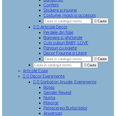
Confetti
Stickere si Insigne
Costume, masti si accesorii

Cauta


Articole Decor
Perdele din folie
Bannere si ghirlande
Cutii cuburi BABY, LOVE
Panouri cu paiete
Decor Figurine si Litere

Cauta

Cauta
Articole Copii


Decor Evenimente


Sarbatori Anuale, Evenimente
Botez
Gender Reveal
Nunta
Majorat
Petrecerea Burlacitelor
Aniversari