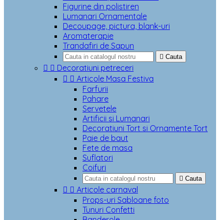
Figurine din polistiren
Lumanari Ornamentale
Decoupage, pictura, blank-uri
Aromaterapie
Trandafiri de Sapun

Cauta


Decoratiuni petreceri


Articole Masa Festiva
Farfurii
Pahare
Servetele
Artificii si Lumanari
Decoratiuni Tort si Ornamente Tort
Paie de baut
Fete de masa
Suflatori
Coifuri

Cauta


Articole carnaval
Props-uri Sabloane foto
Tunuri Confetti
Banderole