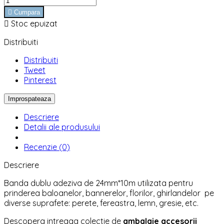

Cumpara

Stoc epuizat
Distribuiti
Distribuiti
Tweet
Pinterest
Descriere
Detalii ale produsului
Recenzie (0)
Descriere
Banda dublu adeziva de 24mm*10m utilizata pentru
prinderea baloanelor, bannerelor, florilor, ghirlandelor pe
diverse suprafete: perete, fereastra, lemn, gresie, etc.
Descopera intreaga colectie de
ambalaje accesorii