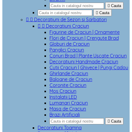

Cauta

Cauta


Decoratiuni de Sezon si Sarbatori


Decoratiuni Craciun
Figurine de Craciun | Ornamente
Flori de Craciun | Crengute Brad
Globuri de Craciun
Panglici Craciun
Conuri Brad | Plante Uscate Craciun
Decoratiuni Handmade Craciun
Cutii Craciun | Ghivece | Pungi Cadou
Ghirlande Craciun
Baloane de Craciun
Coronite Craciun
Mos Craciun
Instalatii LED
Lumanari Craciun
Masa de Craciun
Brazi Artificiali

Cauta
Decoratiuni Toamna