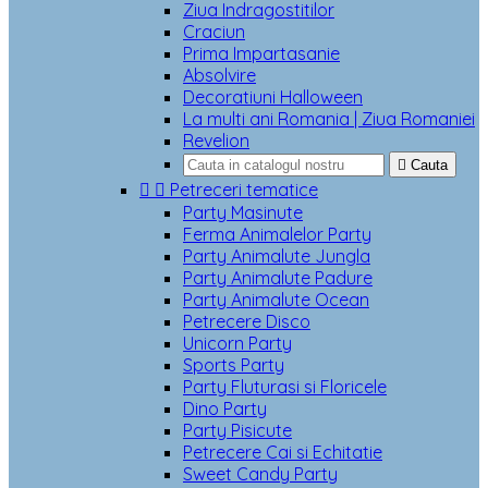
Ziua Indragostitilor
Craciun
Prima Impartasanie
Absolvire
Decoratiuni Halloween
La multi ani Romania | Ziua Romaniei
Revelion

Cauta


Petreceri tematice
Party Masinute
Ferma Animalelor Party
Party Animalute Jungla
Party Animalute Padure
Party Animalute Ocean
Petrecere Disco
Unicorn Party
Sports Party
Party Fluturasi si Floricele
Dino Party
Party Pisicute
Petrecere Cai si Echitatie
Sweet Candy Party