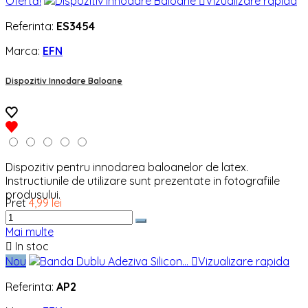
Ofertă!

Vizualizare rapida
Referinta:
ES3454
Marca:
EFN
Dispozitiv Innodare Baloane
Dispozitiv pentru innodarea baloanelor de latex.
Instructiunile de utilizare sunt prezentate in fotografiile
produsului.
Pret
4,99 lei
Mai multe

In stoc
Nou

Vizualizare rapida
Referinta:
AP2