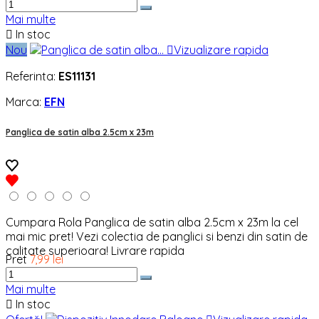
Mai multe

In stoc
Nou

Vizualizare rapida
Referinta:
ES11131
Marca:
EFN
Panglica de satin alba 2.5cm x 23m
Cumpara Rola Panglica de satin alba 2.5cm x 23m la cel
mai mic pret! Vezi colectia de panglici si benzi din satin de
calitate superioara! Livrare rapida
Pret
7,99 lei
Mai multe

In stoc