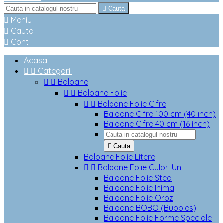

Cauta

Meniu

Cauta

Cont
Acasa


Categorii


Baloane


Baloane Folie


Baloane Folie Cifre
Baloane Cifre 100 cm (40 inch)
Baloane Cifre 40 cm (16 inch)

Cauta
Baloane Folie Litere


Baloane Folie Culori Uni
Baloane Folie Stea
Baloane Folie Inima
Baloane Folie Orbz
Baloane BOBO (Bubbles)
Baloane Folie Forme Speciale