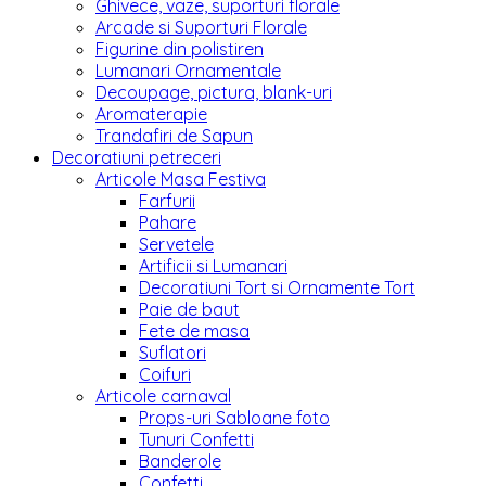
Ghivece, vaze, suporturi florale
Arcade si Suporturi Florale
Figurine din polistiren
Lumanari Ornamentale
Decoupage, pictura, blank-uri
Aromaterapie
Trandafiri de Sapun
Decoratiuni petreceri
Articole Masa Festiva
Farfurii
Pahare
Servetele
Artificii si Lumanari
Decoratiuni Tort si Ornamente Tort
Paie de baut
Fete de masa
Suflatori
Coifuri
Articole carnaval
Props-uri Sabloane foto
Tunuri Confetti
Banderole
Confetti