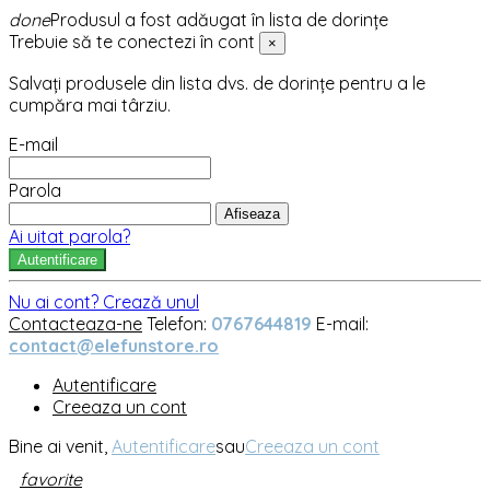
done
Produsul a fost adăugat în lista de dorințe
Trebuie să te conectezi în cont
×
Salvați produsele din lista dvs. de dorințe pentru a le
cumpăra mai târziu.
E-mail
Parola
Afiseaza
Ai uitat parola?
Autentificare
Nu ai cont? Crează unul
Contacteaza-ne
Telefon:
0767644819
E-mail:
contact@elefunstore.ro
Autentificare
Creeaza un cont
Bine ai venit,
Autentificare
sau
Creeaza un cont
favorite