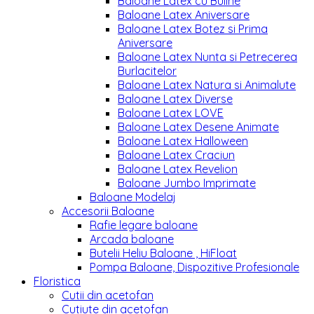
Baloane Latex cu Buline
Baloane Latex Aniversare
Baloane Latex Botez si Prima
Aniversare
Baloane Latex Nunta si Petrecerea
Burlacitelor
Baloane Latex Natura si Animalute
Baloane Latex Diverse
Baloane Latex LOVE
Baloane Latex Desene Animate
Baloane Latex Halloween
Baloane Latex Craciun
Baloane Latex Revelion
Baloane Jumbo Imprimate
Baloane Modelaj
Accesorii Baloane
Rafie legare baloane
Arcada baloane
Butelii Heliu Baloane , HiFloat
Pompa Baloane, Dispozitive Profesionale
Floristica
Cutii din acetofan
Cutiute din acetofan