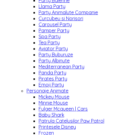
Party Balerine
Llama Party
Party Animalute Companie
Curcubeu si Norisori
Carousel Party
Pamper Party
Spa Party
Tea Party
Aviator Party
Party Buburuze
Party Albinute
Mediterranean Party
Panda Party
Pirates Party
Emoji Party
Personaje Animate
Mickey Mouse
Minnie Mouse
Fulger Mcqueen | Cars
Baby Shark
Patrula Catelusilor Paw Patrol
Printesele Disney
Frozen