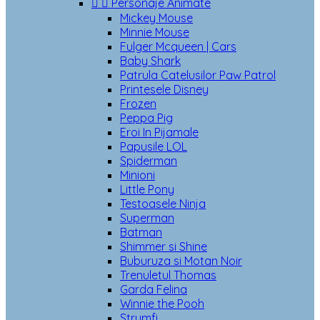


Personaje Animate
Mickey Mouse
Minnie Mouse
Fulger Mcqueen | Cars
Baby Shark
Patrula Catelusilor Paw Patrol
Printesele Disney
Frozen
Peppa Pig
Eroi In Pijamale
Papusile LOL
Spiderman
Minioni
Little Pony
Testoasele Ninja
Superman
Batman
Shimmer si Shine
Buburuza si Motan Noir
Trenuletul Thomas
Garda Felina
Winnie the Pooh
Strumfi