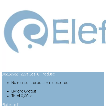
shopping_cart
Cos
:
0
Produse
Nu mai sunt produse in cosul tau
Livrare
Gratuit
Total
0,00 lei
Plateste
