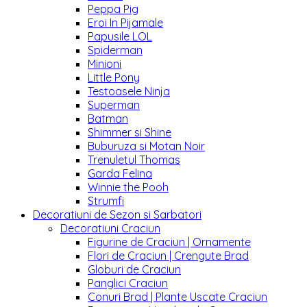
Peppa Pig
Eroi In Pijamale
Papusile LOL
Spiderman
Minioni
Little Pony
Testoasele Ninja
Superman
Batman
Shimmer si Shine
Buburuza si Motan Noir
Trenuletul Thomas
Garda Felina
Winnie the Pooh
Strumfi
Decoratiuni de Sezon si Sarbatori
Decoratiuni Craciun
Figurine de Craciun | Ornamente
Flori de Craciun | Crengute Brad
Globuri de Craciun
Panglici Craciun
Conuri Brad | Plante Uscate Craciun