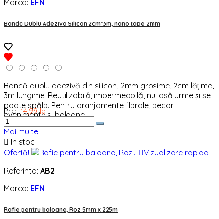
Marca:
EFN
Banda Dublu Adeziva Silicon 2cm*3m, nano tape 2mm
Bandă dublu adezivă din silicon, 2mm grosime, 2cm lățime,
3m lungime. Reutilizabilă, impermeabilă, nu lasă urme și se
poate spăla. Pentru aranjamente florale, decor
Pret
14,99 lei
evenimente si baloane.
Mai multe

In stoc
Ofertă!

Vizualizare rapida
Referinta:
AB2
Marca:
EFN
Rafie pentru baloane, Roz 5mm x 225m