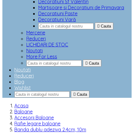
Decoratiuni Sf Valentin
Martisoare si Decoratiuni de Primavara
Decoratiuni Paste
Decoratiuni Vară

Cauta
Mercerie
Reduceri
LICHIDARI DE STOC
Noutati
More For Less

Cauta
Noutati
Reduceri
Blog
Wishlist

Cauta
Acasa
Baloane
Accesorii Baloane
Rafie legare baloane
Banda dublu adeziva 2.4cm, 10m