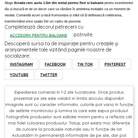
Alege
Arcada cerc auriu 1.5m din metal pentru flori si baloane
pentru evenimentul
tău și bucură-te de un decor care va rămâne în amintirea invitaților ca un moment de
neuitat. Comandă acum și lasă frumusețea și stilul să îți definească celebrarea,
transformând orice spațiu într-un cadru de poveste.
Completează decorul petrecerii cu
potrivite.
ACCESORII PENTRU BALOANE
Descoperă sursa ta de inspirație pentru creațiile și
aranjamentele tale vizitând paginile noastre de
socializare:
INSTAGRAM
FACEBOOK
TIK TOK
PINTEREST
YOUTUBE
TWITTER
Expedierea comenzii în 1-2 zile lucratoare. Orice produs
prezentat pe site este valabil in limita stocului disponibil.
Imaginile sunt cu caracter informativ, culorile pot varia în funcție
de setările monitorului și lumina la care este expus produsul.
Fotografiile produselor sunt editate minim pentru a reflecta cât
mai fidel culoarea produsului. Totuși, pot exista mici diferențe
de culoare la produsele naturale sau în funcție de lot.
Actualizăm în permanență informațiile de pe site, dar pot