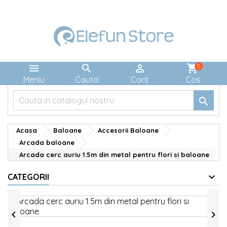



shopping_cart
0
Meniu
Cauta
Cont
Cos

Acasa
Baloane
Accesorii Baloane
Arcada baloane
Arcada cerc auriu 1.5m din metal pentru flori si baloane
CATEGORII

