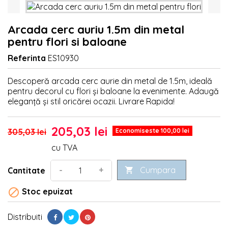
Arcada cerc auriu 1.5m din metal
pentru flori si baloane
Referinta
ES10930
Descoperă arcada cerc aurie din metal de 1.5m, ideală
pentru decorul cu flori și baloane la evenimente. Adaugă
eleganță și stil oricărei ocazii. Livrare Rapida!
205,03 lei
305,03 lei
Economiseste 100,00 lei
cu TVA
Cumpara
-
+
Cantitate


Stoc epuizat
Distribuiti