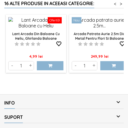
16 ALTE PRODUSE IN ACEEASI CATEGORIE:
<
>
Ofertă!
Nou
Lant Arcada Din Baloane Cu
Arcada Patrata Aurie 2.5m Din
Heliu, Ghirlanda Baloane
Metal Pentru Flori Si Baloane
Pret
Pret
4,99 lei
249,99 lei
-
+
-
+

INFO

SUPORT