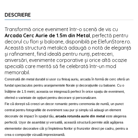
DESCRIERE
Transformă orice eveniment într-o scenă de vis cu
Arcada Cerc Aurie de 1.5m din Metal
, perfectă pentru
decorul cu flori și baloane, disponibilă pe ElefunStore.ro.
Această structură metalică adaugă o notă de eleganță
și rafinament, fiind ideală pentru nunți, petreceri,
aniversări, evenimente corporative și orice altă ocazie
specială care merită să fie celebrată într-un mod
memorabil.
Construită din metal durabil si usor cu finisaj auriu, arcada în formă de cerc oferă un
fundal spectaculos pentru aranjamentele florale și decorațiunile cu baloane. Cu o
înălțime de 1.5 metri, aceasta se integrează perfect în orice spațiu de eveniment,
oferind o varietate de opțiuni pentru decorare și personalizare.
Fie că dorești să creezi un decor romantic pentru ceremonia de nuntă, un punct
central pentru fotografiile de eveniment sau pur și simplu să adaugi un element
decorativ de impact în spațiul tău,
arcada rotunda aurie din metal
este alegerea
perfectă. Ușor de asamblat și versatilă, această structură permite atât agățarea
elementelor decorative cât și împletirea florilor și frunzelor direct pe cadru, pentru a
crea o compoziție vizuală impresionantă.