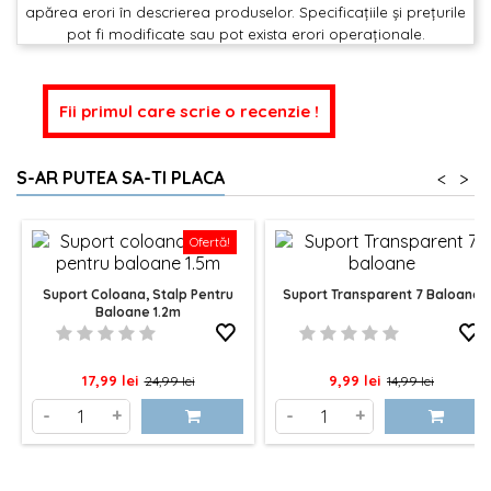
apărea erori în descrierea produselor. Specificațiile și prețurile
pot fi modificate sau pot exista erori operaționale.
Fii primul care scrie o recenzie !
S-AR PUTEA SA-TI PLACA
<
>
Ofertă!
Suport Coloana, Stalp Pentru
Suport Transparent 7 Baloane
Baloane 1.2m
Pret
Pret
Pret
Pret
17,99 lei
9,99 lei
24,99 lei
14,99 lei
de
de
-
+
-
+
baza
baza