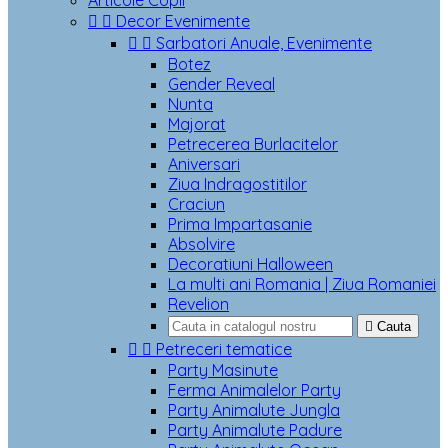
Articole Copii


Decor Evenimente


Sarbatori Anuale, Evenimente
Botez
Gender Reveal
Nunta
Majorat
Petrecerea Burlacitelor
Aniversari
Ziua Indragostitilor
Craciun
Prima Impartasanie
Absolvire
Decoratiuni Halloween
La multi ani Romania | Ziua Romaniei
Revelion

Cauta


Petreceri tematice
Party Masinute
Ferma Animalelor Party
Party Animalute Jungla
Party Animalute Padure