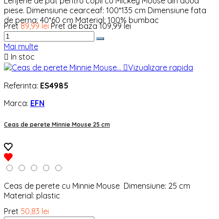
Lenjerie de pat pentru copii cu Mickey Mouse din doua
piese. Dimensiune cearceaf: 100*135 cm Dimensiune fata
de perna: 40*60 cm Material: 100% bumbac
Pret
89,99 lei
Pret de baza
109,99 lei
Mai multe

In stoc

Vizualizare rapida
Referinta:
ES4985
Marca:
EFN
Ceas de perete Minnie Mouse 25 cm
Ceas de perete cu Minnie Mouse Dimensiune: 25 cm
Material: plastic
Pret
50,83 lei