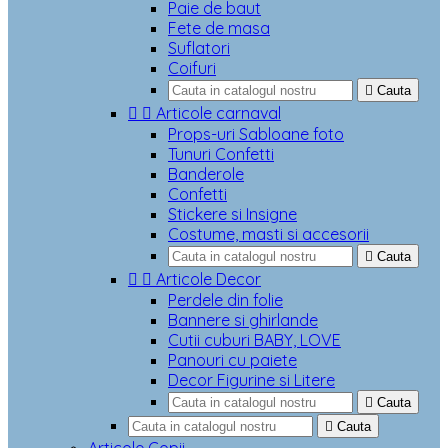
Paie de baut
Fete de masa
Suflatori
Coifuri

Cauta


Articole carnaval
Props-uri Sabloane foto
Tunuri Confetti
Banderole
Confetti
Stickere si Insigne
Costume, masti si accesorii

Cauta


Articole Decor
Perdele din folie
Bannere si ghirlande
Cutii cuburi BABY, LOVE
Panouri cu paiete
Decor Figurine si Litere

Cauta

Cauta