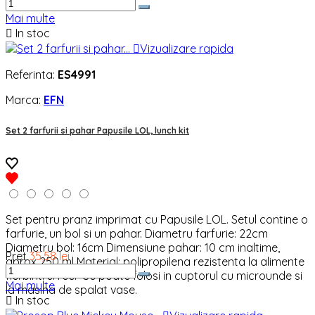
Mai multe

In stoc

Vizualizare rapida
Referinta:
ES4991
Marca:
EFN
Set 2 farfurii si pahar Papusile LOL, lunch kit
Set pentru pranz imprimat cu Papusile LOL. Setul contine o
farfurie, un bol si un pahar. Diametru farfurie: 22cm
Diametru bol: 16cm Dimensiune pahar: 10 cm inaltime,
Pret
35,58 lei
aprox 250 ml Material: polipropilena rezistenta la alimente
fierbinti si reci *Se poate folosi in cuptorul cu microunde si
Mai multe
la masina de spalat vase.

In stoc