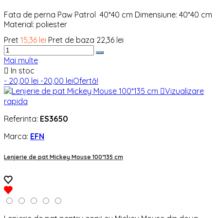
Fata de perna Paw Patrol 40*40 cm Dimensiune: 40*40 cm
Material: poliester
Pret
15,36 lei
Pret de baza
22,36 lei
Mai multe

In stoc
- 20,00 lei
-20,00 lei
Ofertă!

Vizualizare
rapida
Referinta:
ES3650
Marca:
EFN
Lenjerie de pat Mickey Mouse 100*135 cm