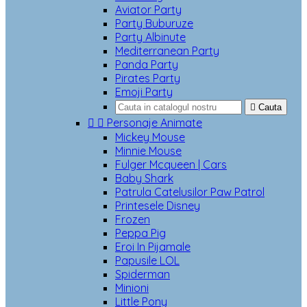
Aviator Party
Party Buburuze
Party Albinute
Mediterranean Party
Panda Party
Pirates Party
Emoji Party

Cauta


Personaje Animate
Mickey Mouse
Minnie Mouse
Fulger Mcqueen | Cars
Baby Shark
Patrula Catelusilor Paw Patrol
Printesele Disney
Frozen
Peppa Pig
Eroi In Pijamale
Papusile LOL
Spiderman
Minioni
Little Pony