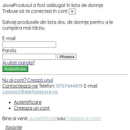
done
Produsul a fost adăugat în lista de dorințe
Trebuie să te conectezi în cont
×
Salvați produsele din lista dvs. de dorințe pentru a le
cumpăra mai târziu.
E-mail
Parola
Afiseaza
Ai uitat parola?
Autentificare
Nu ai cont? Crează unul
Contacteaza-ne
Telefon:
0767644819
E-mail:
contact@elefunstore.ro
Autentificare
Creeaza un cont
Bine ai venit,
Autentificare
sau
Creeaza un cont
favorite