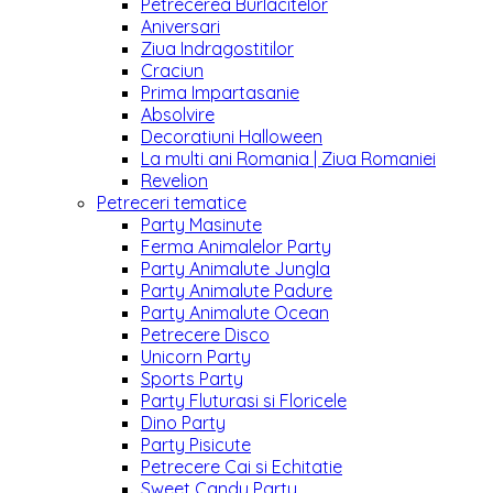
Petrecerea Burlacitelor
Aniversari
Ziua Indragostitilor
Craciun
Prima Impartasanie
Absolvire
Decoratiuni Halloween
La multi ani Romania | Ziua Romaniei
Revelion
Petreceri tematice
Party Masinute
Ferma Animalelor Party
Party Animalute Jungla
Party Animalute Padure
Party Animalute Ocean
Petrecere Disco
Unicorn Party
Sports Party
Party Fluturasi si Floricele
Dino Party
Party Pisicute
Petrecere Cai si Echitatie
Sweet Candy Party