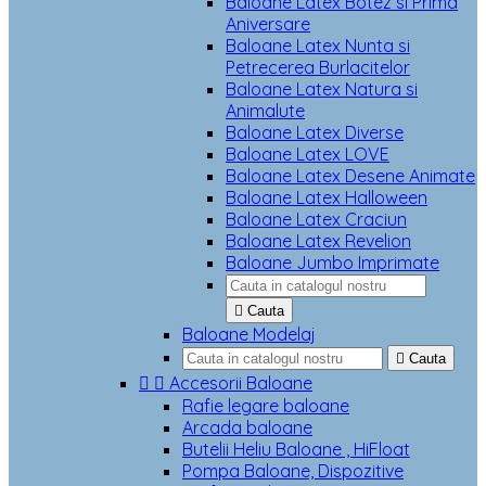
Baloane Latex Botez si Prima
Aniversare
Baloane Latex Nunta si
Petrecerea Burlacitelor
Baloane Latex Natura si
Animalute
Baloane Latex Diverse
Baloane Latex LOVE
Baloane Latex Desene Animate
Baloane Latex Halloween
Baloane Latex Craciun
Baloane Latex Revelion
Baloane Jumbo Imprimate

Cauta
Baloane Modelaj

Cauta


Accesorii Baloane
Rafie legare baloane
Arcada baloane
Butelii Heliu Baloane , HiFloat
Pompa Baloane, Dispozitive