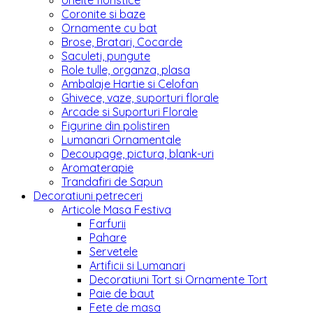
Unelte floristice
Coronite si baze
Ornamente cu bat
Brose, Bratari, Cocarde
Saculeti, pungute
Role tulle, organza, plasa
Ambalaje Hartie si Celofan
Ghivece, vaze, suporturi florale
Arcade si Suporturi Florale
Figurine din polistiren
Lumanari Ornamentale
Decoupage, pictura, blank-uri
Aromaterapie
Trandafiri de Sapun
Decoratiuni petreceri
Articole Masa Festiva
Farfurii
Pahare
Servetele
Artificii si Lumanari
Decoratiuni Tort si Ornamente Tort
Paie de baut
Fete de masa