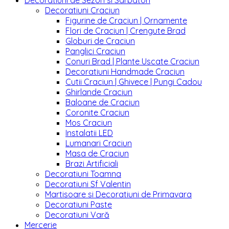
Decoratiuni de Sezon si Sarbatori
Decoratiuni Craciun
Figurine de Craciun | Ornamente
Flori de Craciun | Crengute Brad
Globuri de Craciun
Panglici Craciun
Conuri Brad | Plante Uscate Craciun
Decoratiuni Handmade Craciun
Cutii Craciun | Ghivece | Pungi Cadou
Ghirlande Craciun
Baloane de Craciun
Coronite Craciun
Mos Craciun
Instalatii LED
Lumanari Craciun
Masa de Craciun
Brazi Artificiali
Decoratiuni Toamna
Decoratiuni Sf Valentin
Martisoare si Decoratiuni de Primavara
Decoratiuni Paste
Decoratiuni Vară
Mercerie