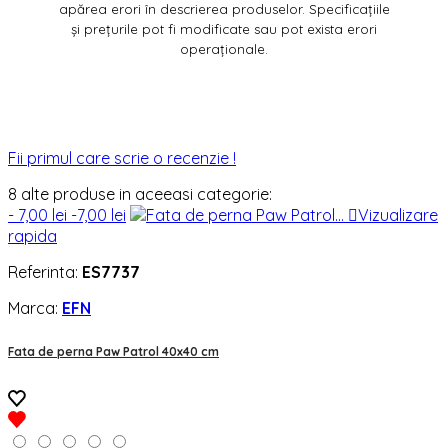
apărea erori în descrierea produselor. Specificațiile
și prețurile pot fi modificate sau pot exista erori
operaționale.
Fii primul care scrie o recenzie !
8 alte produse in aceeasi categorie:
- 7,00 lei
-7,00 lei

Vizualizare
rapida
Referinta:
ES7737
Marca:
EFN
Fata de perna Paw Patrol 40x40 cm