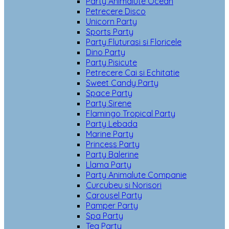
Party Animalute Ocean
Petrecere Disco
Unicorn Party
Sports Party
Party Fluturasi si Floricele
Dino Party
Party Pisicute
Petrecere Cai si Echitatie
Sweet Candy Party
Space Party
Party Sirene
Flamingo Tropical Party
Party Lebada
Marine Party
Princess Party
Party Balerine
Llama Party
Party Animalute Companie
Curcubeu si Norisori
Carousel Party
Pamper Party
Spa Party
Tea Party