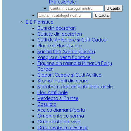
Profesionale

Cauta

Cauta


Floristica
Cutii din acetofan
Cutiute din acetofan
Cutii de Ambalare și Cutii Cadou
Plante si Flori Uscate
Sarma flori, Sarma plusata
Panglici si benzi floristice
Figurine din rasina si Miniaturi Fairy
Garden
Globuri, Cupole și Cutii Acrilice
Stampile sigilii din ceara
Sticlute cu dop de pluta, borcanele
Flori Artificiale
Verdeata si Frunze
Cosulete
Ace cu diamant/perla
Ornamente cu sarma
Ornamente adezive
Ornamente cu clestisor