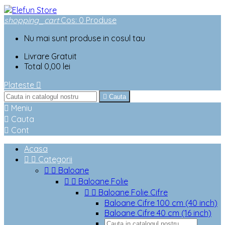
shopping_cart
Cos
:
0
Produse
Nu mai sunt produse in cosul tau
Livrare
Gratuit
Total
0,00 lei
Plateste


Cauta

Meniu

Cauta

Cont
Acasa


Categorii


Baloane


Baloane Folie


Baloane Folie Cifre
Baloane Cifre 100 cm (40 inch)
Baloane Cifre 40 cm (16 inch)