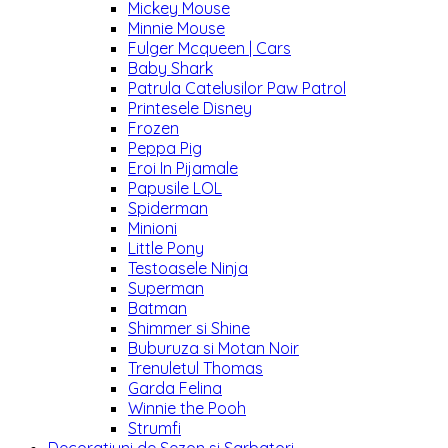
Mickey Mouse
Minnie Mouse
Fulger Mcqueen | Cars
Baby Shark
Patrula Catelusilor Paw Patrol
Printesele Disney
Frozen
Peppa Pig
Eroi In Pijamale
Papusile LOL
Spiderman
Minioni
Little Pony
Testoasele Ninja
Superman
Batman
Shimmer si Shine
Buburuza si Motan Noir
Trenuletul Thomas
Garda Felina
Winnie the Pooh
Strumfi