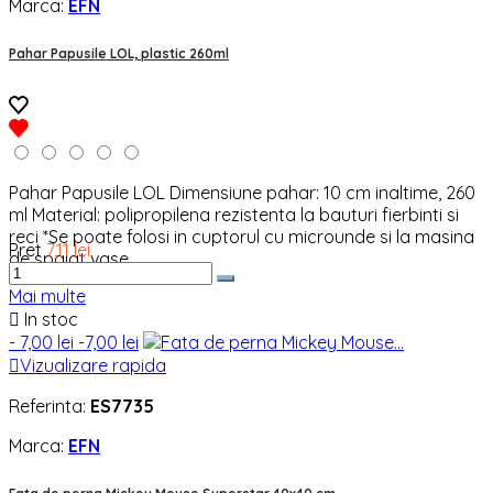
Marca:
EFN
Pahar Papusile LOL, plastic 260ml
Pahar Papusile LOL Dimensiune pahar: 10 cm inaltime, 260
ml Material: polipropilena rezistenta la bauturi fierbinti si
reci *Se poate folosi in cuptorul cu microunde si la masina
Pret
7,11 lei
de spalat vase.
Mai multe

In stoc
- 7,00 lei
-7,00 lei

Vizualizare rapida
Referinta:
ES7735
Marca:
EFN