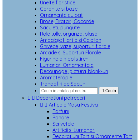
Unelte floristice
Coronite si baze
Ornamente cu bat
Brose, Bratari, Cocarde
Saculeti, pungute
Role tulle, organza, plasa
Ambalaje Hartie si Celofan
Ghivece, vaze, suporturi florale
Arcade si Suporturi Florale
Figurine din polistiren
Lumanari Ornamentale
Decoupage, pictura, blank-uri
Aromaterapie
Trandafiri de Sapun

Cauta


Decoratiuni petreceri


Articole Masa Festiva
Farfurii
Pahare
Servetele
Artificii si Lumanari
Decoratiuni Tort si Ornamente Tort