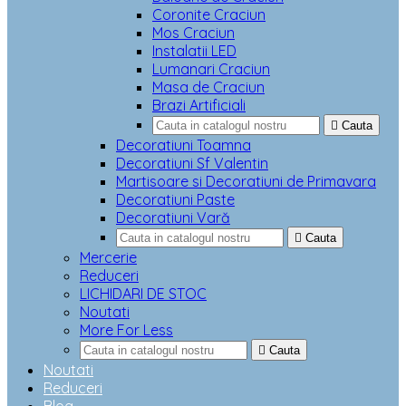
Coronite Craciun
Mos Craciun
Instalatii LED
Lumanari Craciun
Masa de Craciun
Brazi Artificiali

Cauta
Decoratiuni Toamna
Decoratiuni Sf Valentin
Martisoare si Decoratiuni de Primavara
Decoratiuni Paste
Decoratiuni Vară

Cauta
Mercerie
Reduceri
LICHIDARI DE STOC
Noutati
More For Less

Cauta
Noutati
Reduceri