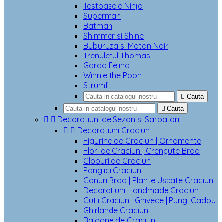
Testoasele Ninja
Superman
Batman
Shimmer si Shine
Buburuza si Motan Noir
Trenuletul Thomas
Garda Felina
Winnie the Pooh
Strumfi

Cauta

Cauta


Decoratiuni de Sezon si Sarbatori


Decoratiuni Craciun
Figurine de Craciun | Ornamente
Flori de Craciun | Crengute Brad
Globuri de Craciun
Panglici Craciun
Conuri Brad | Plante Uscate Craciun
Decoratiuni Handmade Craciun
Cutii Craciun | Ghivece | Pungi Cadou
Ghirlande Craciun
Baloane de Craciun