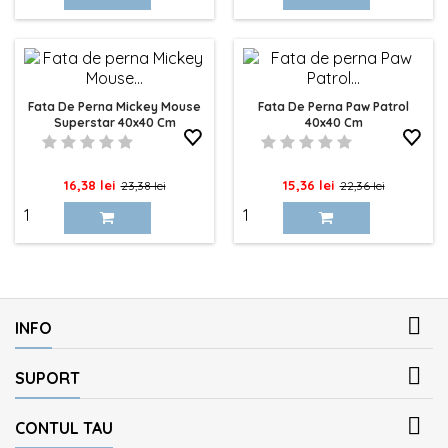
Fata De Perna Mickey Mouse
Fata De Perna Paw Patrol
Superstar 40x40 Cm
40x40 Cm
Pret
Pret
Pret
Pret
16,38 lei
15,36 lei
23,38 lei
22,36 lei
de
de
baza
baza

INFO

SUPORT

CONTUL TAU