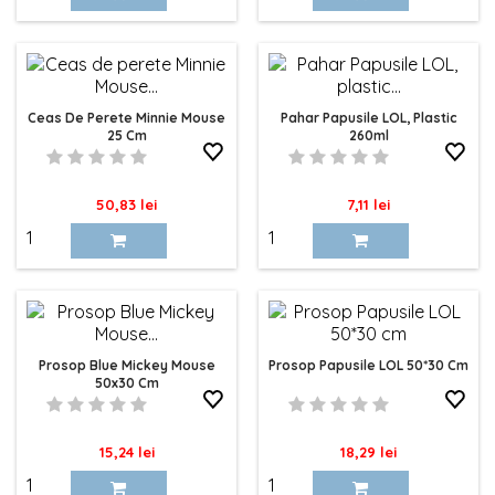
baza
Ceas De Perete Minnie Mouse
Pahar Papusile LOL, Plastic
25 Cm
260ml
Pret
Pret
50,83 lei
7,11 lei
Prosop Blue Mickey Mouse
Prosop Papusile LOL 50*30 Cm
50x30 Cm
Pret
Pret
15,24 lei
18,29 lei