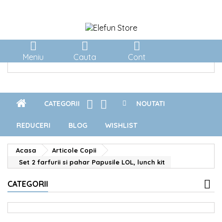



Meniu
Cauta
Cont


CATEGORII
NOUTATI
REDUCERI
BLOG
WISHLIST
Acasa
Articole Copii
Set 2 farfurii si pahar Papusile LOL, lunch kit
CATEGORII