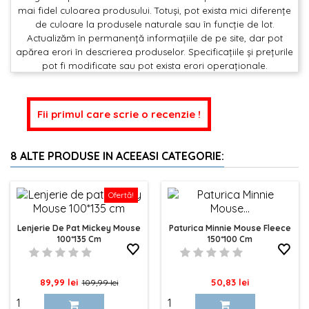
mai fidel culoarea produsului. Totuși, pot exista mici diferențe
de culoare la produsele naturale sau în funcție de lot.
Actualizăm în permanență informațiile de pe site, dar pot
apărea erori în descrierea produselor. Specificațiile și prețurile
pot fi modificate sau pot exista erori operaționale.
Fii primul care scrie o recenzie !
8 ALTE PRODUSE IN ACEEASI CATEGORIE:
Ofertă!
Lenjerie De Pat Mickey Mouse
Paturica Minnie Mouse Fleece
100*135 Cm
150*100 Cm
Pret
Pret
Pret
89,99 lei
50,83 lei
109,99 lei
de