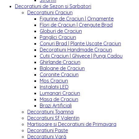
Strumfi
Decoratiuni de Sezon si Sarbatori
Decoratiuni Craciun
Figurine de Craciun | Ornamente
Flori de Craciun | Crengute Brad
Globuri de Craciun
Panglici Craciun
Conuri Brad | Plante Uscate Craciun
Decoratiuni Handmade Craciun
Cutii Craciun | Ghivece | Pungi Cadou
Ghirlande Craciun
Baloane de Craciun
Coronite Craciun
Mos Craciun
Instalatii LED
Lumanari Craciun
Masa de Craciun
Brazi Artificiali
Decoratiuni Toamna
Decoratiuni Sf Valentin
Martisoare si Decoratiuni de Primavara
Decoratiuni Paste
Decoratiuni Vară