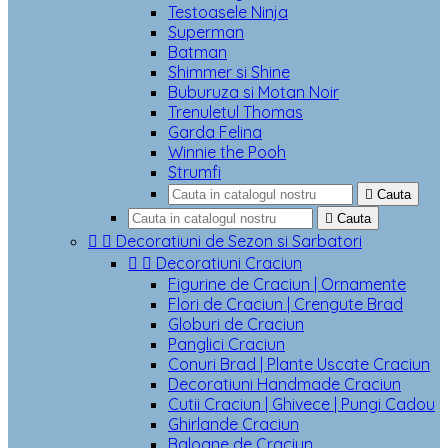
Testoasele Ninja
Superman
Batman
Shimmer si Shine
Buburuza si Motan Noir
Trenuletul Thomas
Garda Felina
Winnie the Pooh
Strumfi

Cauta

Cauta


Decoratiuni de Sezon si Sarbatori


Decoratiuni Craciun
Figurine de Craciun | Ornamente
Flori de Craciun | Crengute Brad
Globuri de Craciun
Panglici Craciun
Conuri Brad | Plante Uscate Craciun
Decoratiuni Handmade Craciun
Cutii Craciun | Ghivece | Pungi Cadou
Ghirlande Craciun
Baloane de Craciun