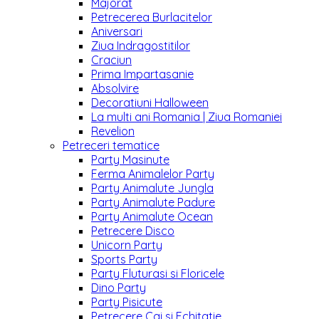
Majorat
Petrecerea Burlacitelor
Aniversari
Ziua Indragostitilor
Craciun
Prima Impartasanie
Absolvire
Decoratiuni Halloween
La multi ani Romania | Ziua Romaniei
Revelion
Petreceri tematice
Party Masinute
Ferma Animalelor Party
Party Animalute Jungla
Party Animalute Padure
Party Animalute Ocean
Petrecere Disco
Unicorn Party
Sports Party
Party Fluturasi si Floricele
Dino Party
Party Pisicute
Petrecere Cai si Echitatie