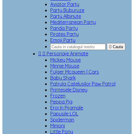
Aviator Party
Party Buburuze
Party Albinute
Mediterranean Party
Panda Party
Pirates Party
Emoji Party

Cauta


Personaje Animate
Mickey Mouse
Minnie Mouse
Fulger Mcqueen | Cars
Baby Shark
Patrula Catelusilor Paw Patrol
Printesele Disney
Frozen
Peppa Pig
Eroi In Pijamale
Papusile LOL
Spiderman
Minioni
Little Pony