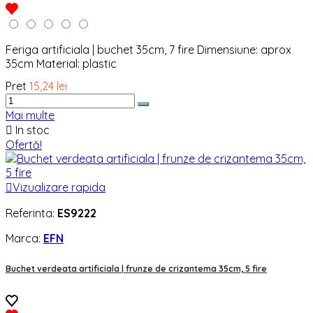
Feriga artificiala | buchet 35cm, 7 fire Dimensiune: aprox
35cm Material: plastic
Pret
15,24 lei
Mai multe

In stoc
Ofertă!

Vizualizare rapida
Referinta:
ES9222
Marca:
EFN
Buchet verdeata artificiala | frunze de crizantema 35cm, 5 fire