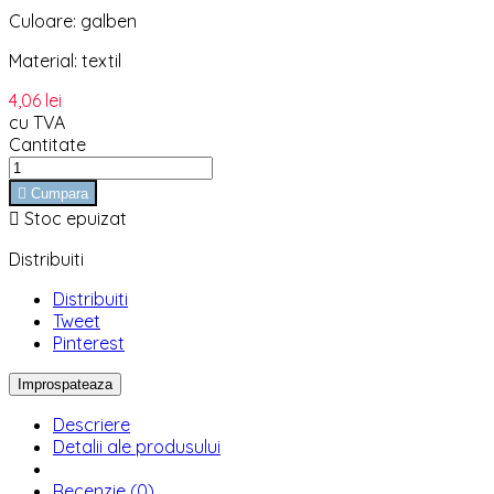
Culoare: galben
Material: textil
4,06 lei
cu TVA
Cantitate

Cumpara

Stoc epuizat
Distribuiti
Distribuiti
Tweet
Pinterest
Descriere
Detalii ale produsului
Recenzie (0)