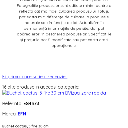
Fotografiile produselor sunt editate minim pentru a
reflecta cât mai fidel culoarea produsului. Totuși,
pot exista mici diferențe de culoare la produsele
naturale sau în funcție de lot. Actualizăm în
permanență informațiile de pe site, dar pot
apărea erori în descrierea produselor. Specificațiile
și prețurile pot fi modificate sau pot exista erori
operaționale.
Fii primul care scrie o recenzie !
16 alte produse in aceeasi categorie:

Vizualizare rapida
Referinta:
ES4373
Marca:
EFN
Buchet cactus, 5 fire 30 cm