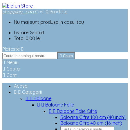
shopping_cart
Cos
:
0
Produse
Nu mai sunt produse in cosul tau
Livrare
Gratuit
Total
0,00 lei
Plateste


Cauta

Meniu

Cauta

Cont
Acasa


Categorii


Baloane


Baloane Folie


Baloane Folie Cifre
Baloane Cifre 100 cm (40 inch)
Baloane Cifre 40 cm (16 inch)