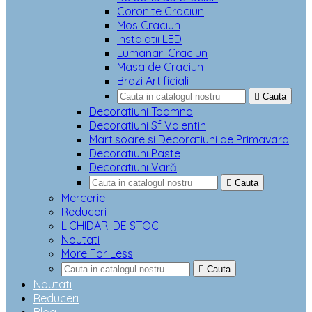
Coronite Craciun
Mos Craciun
Instalatii LED
Lumanari Craciun
Masa de Craciun
Brazi Artificiali

Cauta
Decoratiuni Toamna
Decoratiuni Sf Valentin
Martisoare si Decoratiuni de Primavara
Decoratiuni Paste
Decoratiuni Vară

Cauta
Mercerie
Reduceri
LICHIDARI DE STOC
Noutati
More For Less

Cauta
Noutati
Reduceri