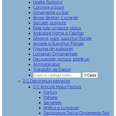
Unelte floristice
Coronite si baze
Ornamente cu bat
Brose, Bratari, Cocarde
Saculeti, pungute
Role tulle, organza, plasa
Ambalaje Hartie si Celofan
Ghivece, vaze, suporturi florale
Arcade si Suporturi Florale
Figurine din polistiren
Lumanari Ornamentale
Decoupage, pictura, blank-uri
Aromaterapie
Trandafiri de Sapun

Cauta


Decoratiuni petreceri


Articole Masa Festiva
Farfurii
Pahare
Servetele
Artificii si Lumanari
Decoratiuni Tort si Ornamente Tort