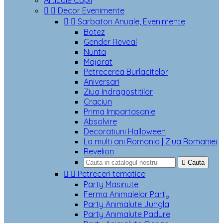
Articole Copii


Decor Evenimente


Sarbatori Anuale, Evenimente
Botez
Gender Reveal
Nunta
Majorat
Petrecerea Burlacitelor
Aniversari
Ziua Indragostitilor
Craciun
Prima Impartasanie
Absolvire
Decoratiuni Halloween
La multi ani Romania | Ziua Romaniei
Revelion

Cauta


Petreceri tematice
Party Masinute
Ferma Animalelor Party
Party Animalute Jungla
Party Animalute Padure