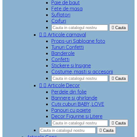
Paie de baut
Fete de masa
Suflatori
Coifuri

Cauta


Articole carnaval
Props-uri Sabloane foto
Tunuri Confetti
Banderole
Confetti
Stickere si Insigne
Costume, masti si accesorii

Cauta


Articole Decor
Perdele din folie
Bannere si ghirlande
Cutii cuburi BABY, LOVE
Panouri cu paiete
Decor Figurine si Litere

Cauta

Cauta