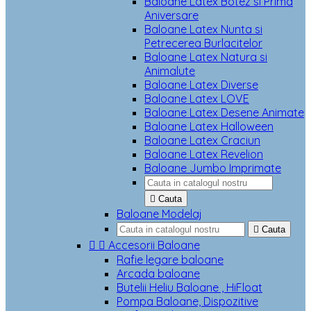
Baloane Latex Botez si Prima
Aniversare
Baloane Latex Nunta si
Petrecerea Burlacitelor
Baloane Latex Natura si
Animalute
Baloane Latex Diverse
Baloane Latex LOVE
Baloane Latex Desene Animate
Baloane Latex Halloween
Baloane Latex Craciun
Baloane Latex Revelion
Baloane Jumbo Imprimate

Cauta
Baloane Modelaj

Cauta


Accesorii Baloane
Rafie legare baloane
Arcada baloane
Butelii Heliu Baloane , HiFloat
Pompa Baloane, Dispozitive