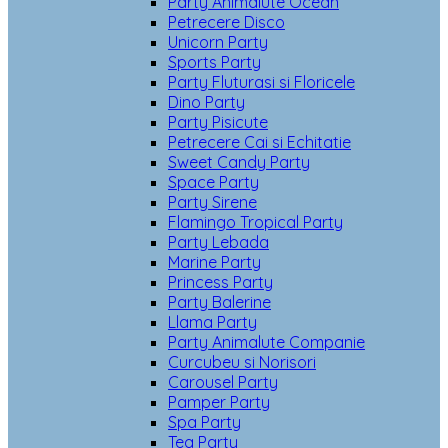
Party Animalute Ocean
Petrecere Disco
Unicorn Party
Sports Party
Party Fluturasi si Floricele
Dino Party
Party Pisicute
Petrecere Cai si Echitatie
Sweet Candy Party
Space Party
Party Sirene
Flamingo Tropical Party
Party Lebada
Marine Party
Princess Party
Party Balerine
Llama Party
Party Animalute Companie
Curcubeu si Norisori
Carousel Party
Pamper Party
Spa Party
Tea Party