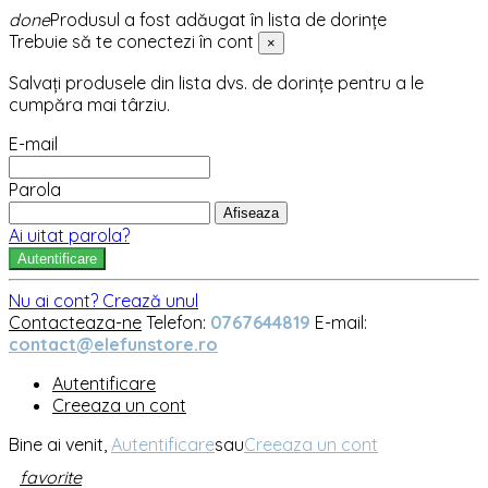
done
Produsul a fost adăugat în lista de dorințe
Trebuie să te conectezi în cont
×
Salvați produsele din lista dvs. de dorințe pentru a le
cumpăra mai târziu.
E-mail
Parola
Afiseaza
Ai uitat parola?
Autentificare
Nu ai cont? Crează unul
Contacteaza-ne
Telefon:
0767644819
E-mail:
contact@elefunstore.ro
Autentificare
Creeaza un cont
Bine ai venit,
Autentificare
sau
Creeaza un cont
favorite