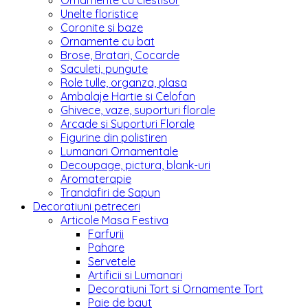
Ornamente cu clestisor
Unelte floristice
Coronite si baze
Ornamente cu bat
Brose, Bratari, Cocarde
Saculeti, pungute
Role tulle, organza, plasa
Ambalaje Hartie si Celofan
Ghivece, vaze, suporturi florale
Arcade si Suporturi Florale
Figurine din polistiren
Lumanari Ornamentale
Decoupage, pictura, blank-uri
Aromaterapie
Trandafiri de Sapun
Decoratiuni petreceri
Articole Masa Festiva
Farfurii
Pahare
Servetele
Artificii si Lumanari
Decoratiuni Tort si Ornamente Tort
Paie de baut