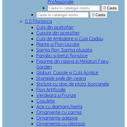
Profesionale

Cauta

Cauta


Floristica
Cutii din acetofan
Cutiute din acetofan
Cutii de Ambalare și Cutii Cadou
Plante si Flori Uscate
Sarma flori, Sarma plusata
Panglici si benzi floristice
Figurine din rasina si Miniaturi Fairy
Garden
Globuri, Cupole și Cutii Acrilice
Stampile sigilii din ceara
Sticlute cu dop de pluta, borcanele
Flori Artificiale
Verdeata si Frunze
Cosulete
Ace cu diamant/perla
Ornamente cu sarma
Ornamente adezive
Ornamente cu clestisor