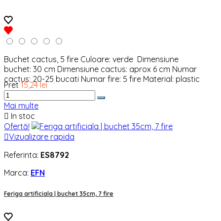
Buchet cactus, 5 fire Culoare: verde Dimensiune
buchet: 30 cm Dimensiune cactus: aprox 6 cm Numar
cactus: 20-25 bucati Numar fire: 5 fire Material: plastic
Pret
15,24 lei
Mai multe

In stoc
Ofertă!

Vizualizare rapida
Referinta:
ES8792
Marca:
EFN
Feriga artificiala | buchet 35cm, 7 fire