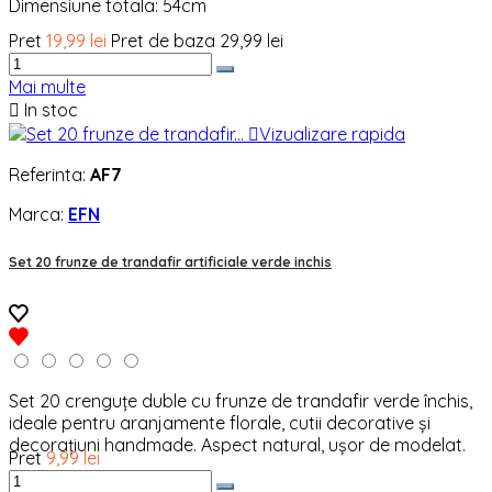
Dimensiune totala: 54cm
Pret
19,99 lei
Pret de baza
29,99 lei
Mai multe

In stoc

Vizualizare rapida
Referinta:
AF7
Marca:
EFN
Set 20 frunze de trandafir artificiale verde inchis
Set 20 crenguțe duble cu frunze de trandafir verde închis,
ideale pentru aranjamente florale, cutii decorative și
decorațiuni handmade. Aspect natural, ușor de modelat.
Pret
9,99 lei