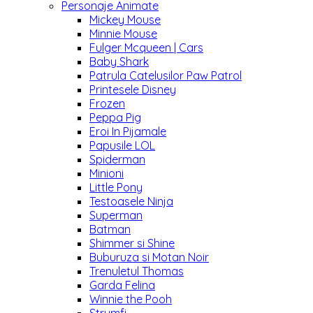
Personaje Animate
Mickey Mouse
Minnie Mouse
Fulger Mcqueen | Cars
Baby Shark
Patrula Catelusilor Paw Patrol
Printesele Disney
Frozen
Peppa Pig
Eroi In Pijamale
Papusile LOL
Spiderman
Minioni
Little Pony
Testoasele Ninja
Superman
Batman
Shimmer si Shine
Buburuza si Motan Noir
Trenuletul Thomas
Garda Felina
Winnie the Pooh