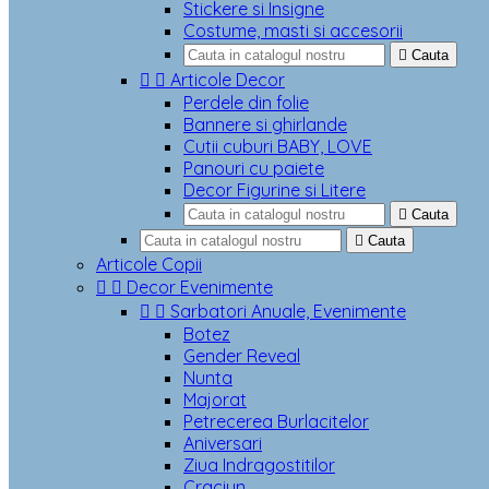
Stickere si Insigne
Costume, masti si accesorii

Cauta


Articole Decor
Perdele din folie
Bannere si ghirlande
Cutii cuburi BABY, LOVE
Panouri cu paiete
Decor Figurine si Litere

Cauta

Cauta
Articole Copii


Decor Evenimente


Sarbatori Anuale, Evenimente
Botez
Gender Reveal
Nunta
Majorat
Petrecerea Burlacitelor
Aniversari
Ziua Indragostitilor
Craciun