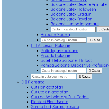
Baloane Latex Desene Animate
Baloane Latex Halloween
Baloane Latex Craciun
Baloane Latex Revelion
Baloane Jumbo Imprimate

Caut
Baloane Modelaj

Cauta


Accesorii Baloane
Rafie legare baloane
Arcada baloane
Butelii Heliu Baloane , HiFloat
Pompa Baloane, Dispozitive Profesion

Cauta

Cauta


Floristica
Cutii din acetofan
Cutiute din acetofan
Cutii de Ambalare și Cutii Cadou
Plante si Flori Uscate
Sarma flori, Sarma plusata