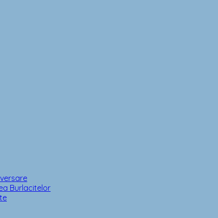
iversare
a Burlacitelor
te