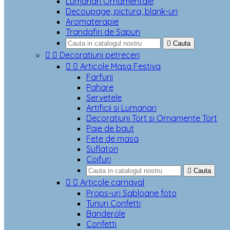
Lumanari Ornamentale
Decoupage, pictura, blank-uri
Aromaterapie
Trandafiri de Sapun

Cauta


Decoratiuni petreceri


Articole Masa Festiva
Farfurii
Pahare
Servetele
Artificii si Lumanari
Decoratiuni Tort si Ornamente Tort
Paie de baut
Fete de masa
Suflatori
Coifuri

Cauta


Articole carnaval
Props-uri Sabloane foto
Tunuri Confetti
Banderole
Confetti