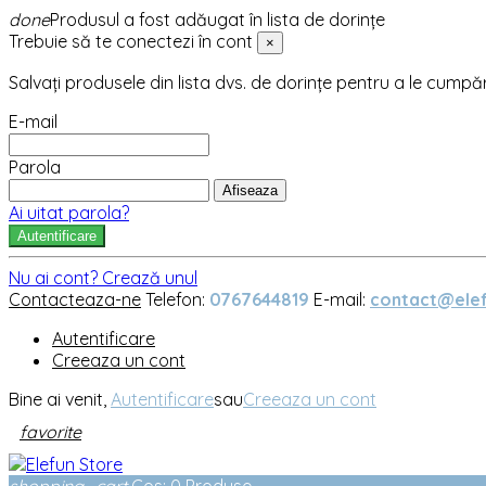
done
Produsul a fost adăugat în lista de dorințe
Trebuie să te conectezi în cont
×
Salvați produsele din lista dvs. de dorințe pentru a le cumpă
E-mail
Parola
Afiseaza
Ai uitat parola?
Autentificare
Nu ai cont? Crează unul
Contacteaza-ne
Telefon:
0767644819
E-mail:
contact@elef
Autentificare
Creeaza un cont
Bine ai venit,
Autentificare
sau
Creeaza un cont
favorite