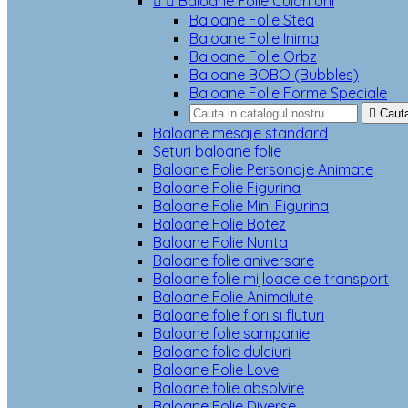


Baloane Folie Culori Uni
Baloane Folie Stea
Baloane Folie Inima
Baloane Folie Orbz
Baloane BOBO (Bubbles)
Baloane Folie Forme Speciale

Caut
Baloane mesaje standard
Seturi baloane folie
Baloane Folie Personaje Animate
Baloane Folie Figurina
Baloane Folie Mini Figurina
Baloane Folie Botez
Baloane Folie Nunta
Baloane folie aniversare
Baloane folie mijloace de transport
Baloane Folie Animalute
Baloane folie flori si fluturi
Baloane folie sampanie
Baloane folie dulciuri
Baloane Folie Love
Baloane folie absolvire
Baloane Folie Diverse