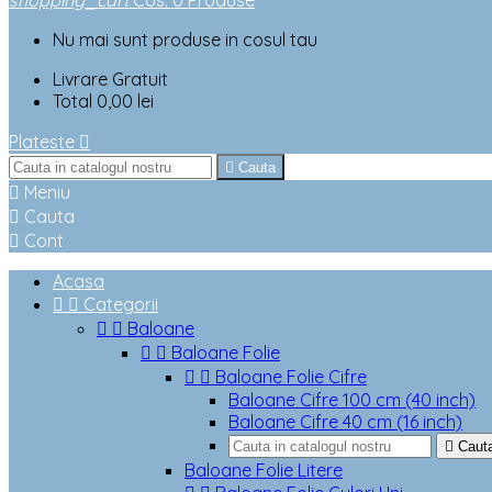
shopping_cart
Cos
:
0
Produse
Nu mai sunt produse in cosul tau
Livrare
Gratuit
Total
0,00 lei
Plateste


Cauta

Meniu

Cauta

Cont
Acasa


Categorii


Baloane


Baloane Folie


Baloane Folie Cifre
Baloane Cifre 100 cm (40 inch)
Baloane Cifre 40 cm (16 inch)

Caut
Baloane Folie Litere