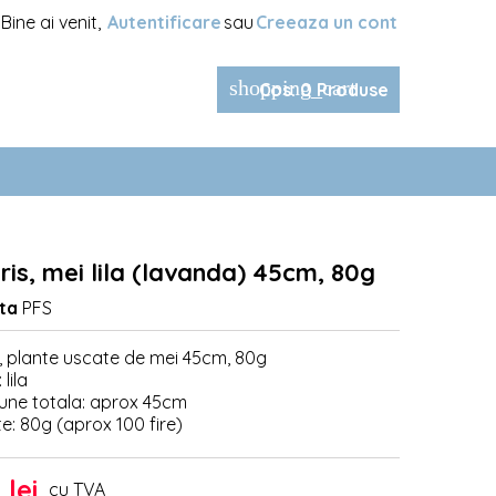
Bine ai venit,
Autentificare
sau
Creeaza un cont
shopping_cart
Cos
:
0
Produse
ris, mei lila (lavanda) 45cm, 80g
ta
PFS
s, plante uscate de mei 45cm, 80g
lila
une totala: aprox 45cm
e: 80g (aprox 100 fire)
 lei
cu TVA