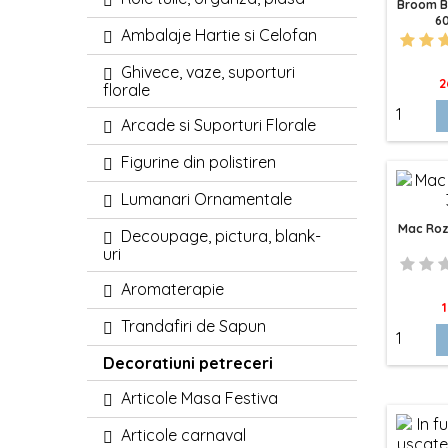
Broom B
6
Ambalaje Hartie si Celofan
Ghivece, vaze, suporturi
P
2
florale
Arcade si Suporturi Florale
Figurine din polistiren
Lumanari Ornamentale
Mac Roz
Decoupage, pictura, blank-
uri
Aromaterapie
P
1
Trandafiri de Sapun
Decoratiuni petreceri
Articole Masa Festiva
Articole carnaval