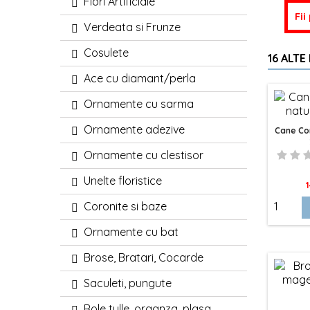
Flori Artificiale
Fii
Verdeata si Frunze
Cosulete
16 ALTE
Ace cu diamant/perla
Ornamente cu sarma
Ornamente adezive
Cane Con
Ornamente cu clestisor
Unelte floristice
P
1
Coronite si baze
Ornamente cu bat
Brose, Bratari, Cocarde
Saculeti, pungute
Role tulle, organza, plasa