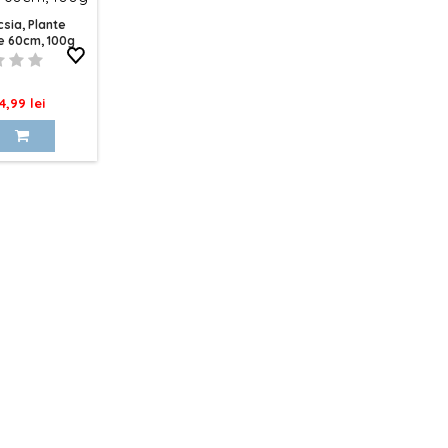
csia, Plante
e 60cm, 100g
ret
4,99 lei