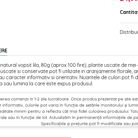
Cantita
Distribui
ERE
 natural vopsit lila, 80g (aprox 100 fire), plante uscate de me
 uscate si conservate pot fi utilizate in aranjamente florale, 
u caracter informativ si orientativ. Nuantele de culori pot fi dif
 sau lumina la care este expus produsul.
erea comenzii în 1-2 zile lucratoare. Orice produs prezentat pe site este 
 informativ, culorile pot varia în funcție de setările monitorului și lu
editate minim pentru a reflecta cât mai fidel culoarea produsului. Totu
ale sau în funcție de lot. Actualizăm în permanență informațiile de pe
Specificațiile și prețurile pot fi modificate sau po