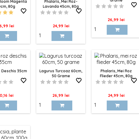
Grame
loom Magenta
Phalaris, Mei Roz-
0cm, 80g
Lavanda 45cm, 80g
Pret
26,99 lei
ret
Pret
6,99 lei
24,99 lei
 Deschis 35cm
Lagurus Turcoaz 60cm,
Phalaris, Mei Roz
50 Grame
Flieder 45cm, 80g
ret
Pret
Pret
0,16 lei
26,99 lei
24,99 lei