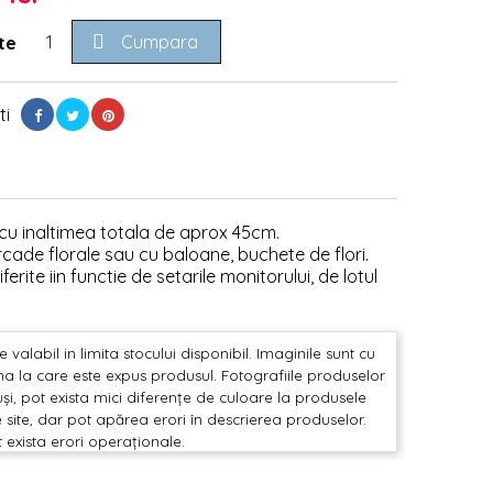

Cumpara
te
ti
i cu inaltimea totala de aprox 45cm.
arcade florale sau cu baloane, buchete de flori.
erite iin functie de setarile monitorului, de lotul
valabil in limita stocului disponibil. Imaginile sunt cu
mina la care este expus produsul. Fotografiile produselor
și, pot exista mici diferențe de culoare la produsele
 site, dar pot apărea erori în descrierea produselor.
t exista erori operaționale.