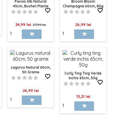
Pavao Alb Natural
Broom Bloom
45cm, Buchet Plante
Champagne 60cm, 80g
Uscate 80g
Pret
Pret
Pret
24,99 lei
26,99 lei
27,99 lei
de
baza
Lagurus Natural 60cm,
50 Grame
Curly Ting Ting Verde
Inchis 65cm, 50g
Pret
26,99 lei
Pret
13,21 lei