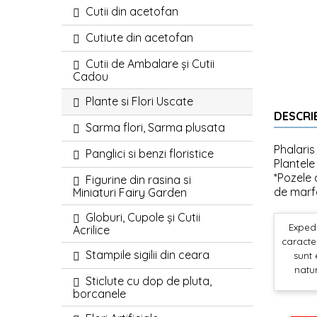
Cutii din acetofan
Cutiute din acetofan
Cutii de Ambalare și Cutii
Cadou
Plante si Flori Uscate
DESCRI
Sarma flori, Sarma plusata
Phalaris
Panglici si benzi floristice
Plantele
*Pozele a
Figurine din rasina si
de marfa
Miniaturi Fairy Garden
Globuri, Cupole și Cutii
Expedi
Acrilice
caracter
Stampile sigilii din ceara
sunt 
natur
Sticlute cu dop de pluta,
borcanele