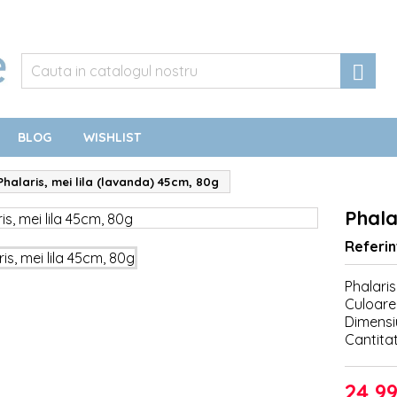

BLOG
WISHLIST
Phalaris, mei lila (lavanda) 45cm, 80g
Phala
Referin
Phalari
Culoare: 
Dimensi
Cantitat
24,99