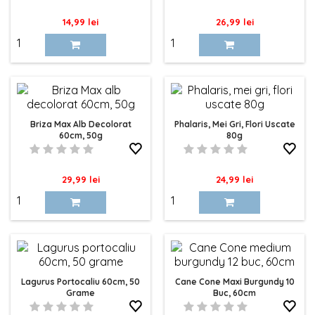
Pret
Pret
14,99 lei
26,99 lei
Briza Max Alb Decolorat
Phalaris, Mei Gri, Flori Uscate
60cm, 50g
80g
Pret
Pret
29,99 lei
24,99 lei
Lagurus Portocaliu 60cm, 50
Cane Cone Maxi Burgundy 10
Grame
Buc, 60cm