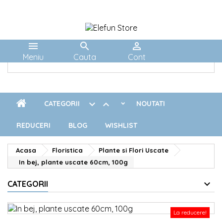



Meniu
Cauta
Cont


CATEGORII
NOUTATI
REDUCERI
BLOG
WISHLIST
Acasa
Floristica
Plante si Flori Uscate
In bej, plante uscate 60cm, 100g
CATEGORII
La reducere!