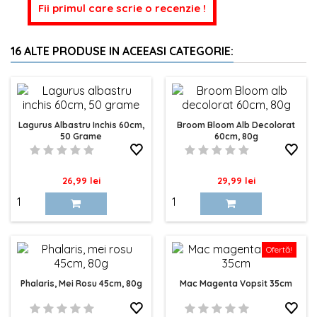
Fii primul care scrie o recenzie !
16 ALTE PRODUSE IN ACEEASI CATEGORIE:
Lagurus Albastru Inchis 60cm,
Broom Bloom Alb Decolorat
50 Grame
60cm, 80g
Pret
Pret
26,99 lei
29,99 lei
Ofertă!
Phalaris, Mei Rosu 45cm, 80g
Mac Magenta Vopsit 35cm