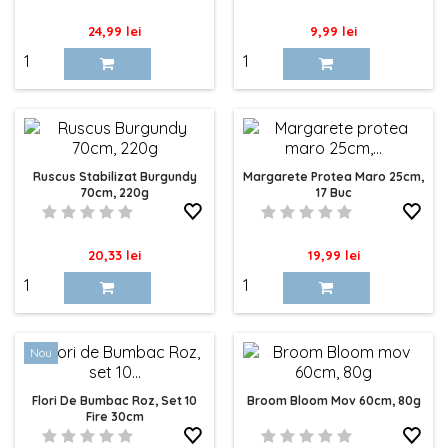
Pret
Pret
24,99 lei
9,99 lei
Ruscus Stabilizat Burgundy
Margarete Protea Maro 25cm,
70cm, 220g
17 Buc
Pret
Pret
20,33 lei
19,99 lei
Nou
Flori De Bumbac Roz, Set 10
Broom Bloom Mov 60cm, 80g
Fire 30cm