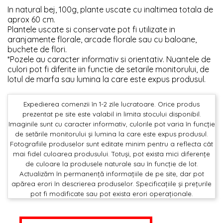
In natural bej, 100g, plante uscate cu inaltimea totala de
aprox 60 cm.
Plantele uscate si conservate pot fi utilizate in
aranjamente florale, arcade florale sau cu baloane,
buchete de flori.
*Pozele au caracter informativ si orientativ. Nuantele de
culori pot fi diferite iin functie de setarile monitorului, de
lotul de marfa sau lumina la care este expus produsul.
Expedierea comenzii în 1-2 zile lucratoare. Orice produs
prezentat pe site este valabil in limita stocului disponibil.
Imaginile sunt cu caracter informativ, culorile pot varia în funcție
de setările monitorului și lumina la care este expus produsul.
Fotografiile produselor sunt editate minim pentru a reflecta cât
mai fidel culoarea produsului. Totuși, pot exista mici diferențe
de culoare la produsele naturale sau în funcție de lot.
Actualizăm în permanență informațiile de pe site, dar pot
apărea erori în descrierea produselor. Specificațiile și prețurile
pot fi modificate sau pot exista erori operaționale.