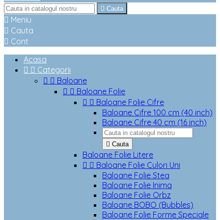

Cauta

Meniu

Cauta

Cont
Acasa


Categorii


Baloane


Baloane Folie


Baloane Folie Cifre
Baloane Cifre 100 cm (40 inch)
Baloane Cifre 40 cm (16 inch)

Cauta
Baloane Folie Litere


Baloane Folie Culori Uni
Baloane Folie Stea
Baloane Folie Inima
Baloane Folie Orbz
Baloane BOBO (Bubbles)
Baloane Folie Forme Speciale