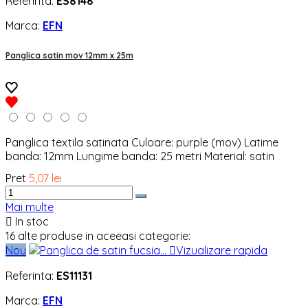
Referinta:
ES8148
Marca:
EFN
Panglica satin mov 12mm x 25m
Panglica textila satinata Culoare: purple (mov) Latime
banda: 12mm Lungime banda: 25 metri Material: satin
Pret
5,07 lei
Mai multe

In stoc
16 alte produse in aceeasi categorie:
Nou

Vizualizare rapida
Referinta:
ES11131
Marca:
EFN