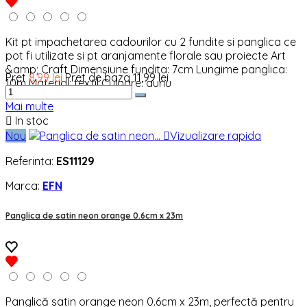
Kit pt impachetarea cadourilor cu 2 fundite si panglica ce
pot fi utilizate si pt aranjamente florale sau proiecte Art
&amp; Craft Dimensiune fundita: 7cm Lungime panglica:
Pret
8,99 lei
Pret de baza
11,99 lei
10m Material: textil Culoare: auriu
Mai multe

In stoc
Nou

Vizualizare rapida
Referinta:
ES11129
Marca:
EFN
Panglica de satin neon orange 0.6cm x 23m
Panglică satin orange neon 0.6cm x 23m, perfectă pentru