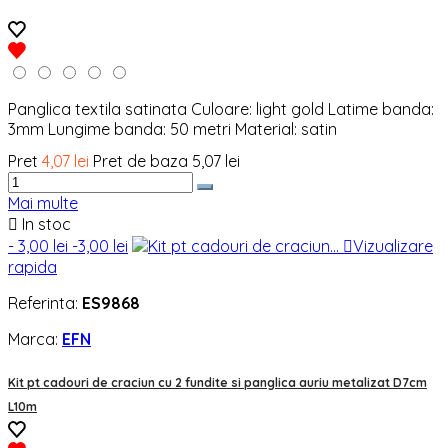
Panglica textila satinata Culoare: light gold Latime banda:
3mm Lungime banda: 50 metri Material: satin
Pret
4,07 lei
Pret de baza
5,07 lei
Mai multe

In stoc
- 3,00 lei
-3,00 lei

Vizualizare
rapida
Referinta:
ES9868
Marca:
EFN
Kit pt cadouri de craciun cu 2 fundite si panglica auriu metalizat D7cm
L10m