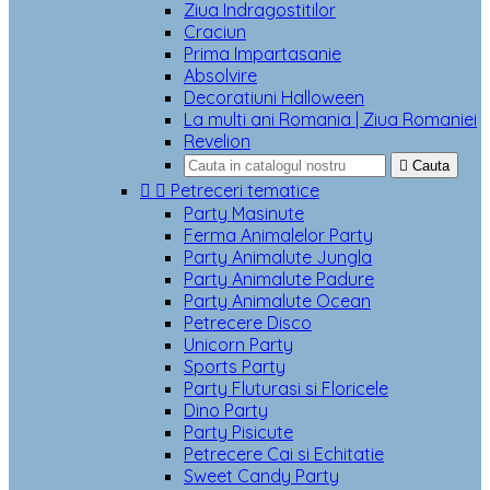
Ziua Indragostitilor
Craciun
Prima Impartasanie
Absolvire
Decoratiuni Halloween
La multi ani Romania | Ziua Romaniei
Revelion

Cauta


Petreceri tematice
Party Masinute
Ferma Animalelor Party
Party Animalute Jungla
Party Animalute Padure
Party Animalute Ocean
Petrecere Disco
Unicorn Party
Sports Party
Party Fluturasi si Floricele
Dino Party
Party Pisicute
Petrecere Cai si Echitatie
Sweet Candy Party