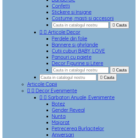
Confetti
Stickere si Insigne
Costume, masti si accesorii

Cauta


Articole Decor
Perdele din folie
Bannere si ghirlande
Cutii cuburi BABY, LOVE
Panouri cu paiete
Decor Figurine si Litere

Cauta

Cauta
Articole Copii


Decor Evenimente


Sarbatori Anuale, Evenimente
Botez
Gender Reveal
Nunta
Majorat
Petrecerea Burlacitelor
Aniversari