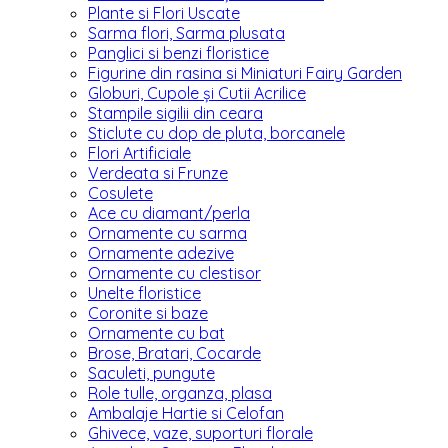
Plante si Flori Uscate
Sarma flori, Sarma plusata
Panglici si benzi floristice
Figurine din rasina si Miniaturi Fairy Garden
Globuri, Cupole și Cutii Acrilice
Stampile sigilii din ceara
Sticlute cu dop de pluta, borcanele
Flori Artificiale
Verdeata si Frunze
Cosulete
Ace cu diamant/perla
Ornamente cu sarma
Ornamente adezive
Ornamente cu clestisor
Unelte floristice
Coronite si baze
Ornamente cu bat
Brose, Bratari, Cocarde
Saculeti, pungute
Role tulle, organza, plasa
Ambalaje Hartie si Celofan
Ghivece, vaze, suporturi florale