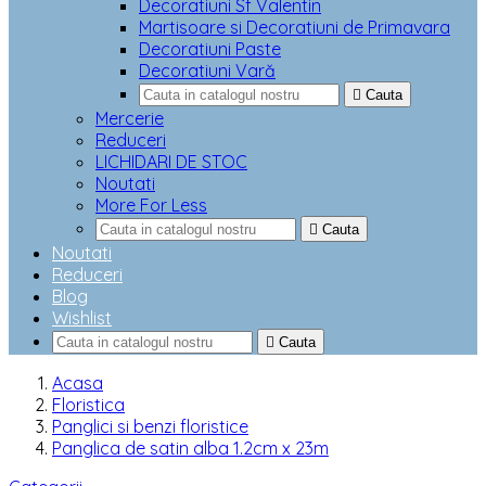
Decoratiuni Sf Valentin
Martisoare si Decoratiuni de Primavara
Decoratiuni Paste
Decoratiuni Vară

Cauta
Mercerie
Reduceri
LICHIDARI DE STOC
Noutati
More For Less

Cauta
Noutati
Reduceri
Blog
Wishlist

Cauta
Acasa
Floristica
Panglici si benzi floristice
Panglica de satin alba 1.2cm x 23m