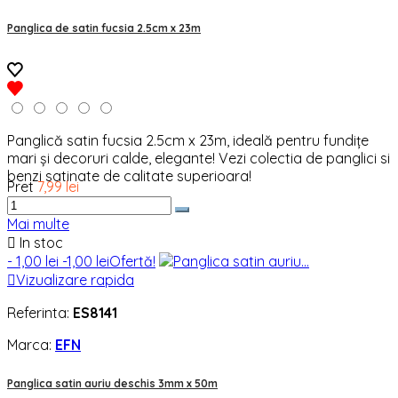
Panglica de satin fucsia 2.5cm x 23m
Panglică satin fucsia 2.5cm x 23m, ideală pentru fundițe
mari și decoruri calde, elegante! Vezi colectia de panglici si
benzi satinate de calitate superioara!
Pret
7,99 lei
Mai multe

In stoc
- 1,00 lei
-1,00 lei
Ofertă!

Vizualizare rapida
Referinta:
ES8141
Marca:
EFN
Panglica satin auriu deschis 3mm x 50m