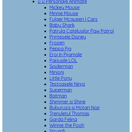


Personaje Animate
Mickey Mouse
Minnie Mouse
Fulger Mcqueen | Cars
Baby Shark
Patrula Catelusilor Paw Patrol
Printesele Disney
Frozen
Peppa Pig
Eroi In Pijamale
Papusile LOL
Spiderman
Minioni
Little Pony
Testoasele Ninja
Superman
Batman
Shimmer si Shine
Buburuza si Motan Noir
Trenuletul Thomas
Garda Felina
Winnie the Pooh
Strumfi