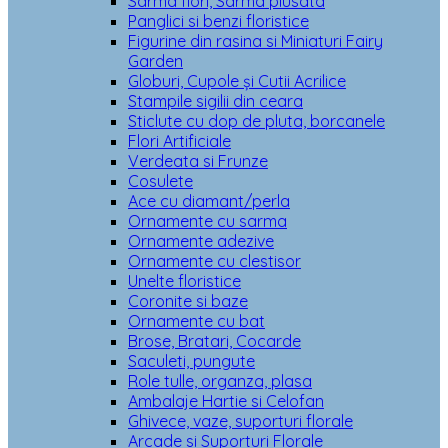
Sarma flori, Sarma plusata
Panglici si benzi floristice
Figurine din rasina si Miniaturi Fairy
Garden
Globuri, Cupole și Cutii Acrilice
Stampile sigilii din ceara
Sticlute cu dop de pluta, borcanele
Flori Artificiale
Verdeata si Frunze
Cosulete
Ace cu diamant/perla
Ornamente cu sarma
Ornamente adezive
Ornamente cu clestisor
Unelte floristice
Coronite si baze
Ornamente cu bat
Brose, Bratari, Cocarde
Saculeti, pungute
Role tulle, organza, plasa
Ambalaje Hartie si Celofan
Ghivece, vaze, suporturi florale
Arcade si Suporturi Florale