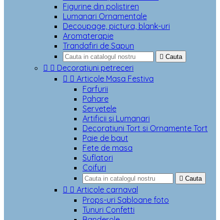
Figurine din polistiren
Lumanari Ornamentale
Decoupage, pictura, blank-uri
Aromaterapie
Trandafiri de Sapun

Cauta


Decoratiuni petreceri


Articole Masa Festiva
Farfurii
Pahare
Servetele
Artificii si Lumanari
Decoratiuni Tort si Ornamente Tort
Paie de baut
Fete de masa
Suflatori
Coifuri

Cauta


Articole carnaval
Props-uri Sabloane foto
Tunuri Confetti
Banderole