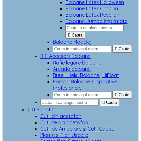
Baloane Latex Halloween
Baloane Latex Craciun
Baloane Latex Revelion
Baloane Jumbo Imprimate

Cauta
Baloane Modelaj

Cauta


Accesorii Baloane
Rafie legare baloane
Arcada baloane
Butelii Heliu Baloane , HiFloat
Pompa Baloane, Dispozitive
Profesionale

Cauta

Cauta


Floristica
Cutii din acetofan
Cutiute din acetofan
Cutii de Ambalare și Cutii Cadou
Plante si Flori Uscate