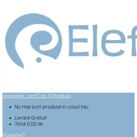
shopping_cart
Cos
:
0
Produse
Nu mai sunt produse in cosul tau
Livrare
Gratuit
Total
0,00 lei
Plateste
