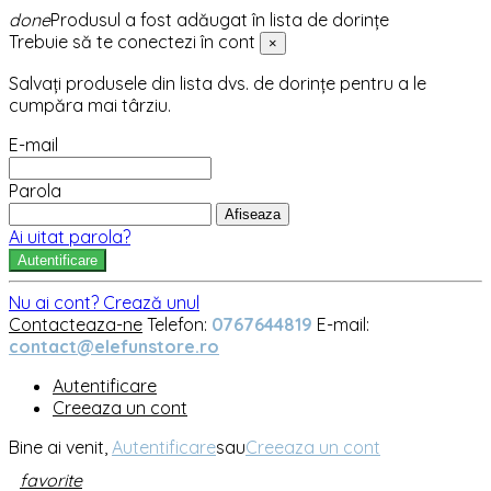
done
Produsul a fost adăugat în lista de dorințe
Trebuie să te conectezi în cont
×
Salvați produsele din lista dvs. de dorințe pentru a le
cumpăra mai târziu.
E-mail
Parola
Afiseaza
Ai uitat parola?
Autentificare
Nu ai cont? Crează unul
Contacteaza-ne
Telefon:
0767644819
E-mail:
contact@elefunstore.ro
Autentificare
Creeaza un cont
Bine ai venit,
Autentificare
sau
Creeaza un cont
favorite