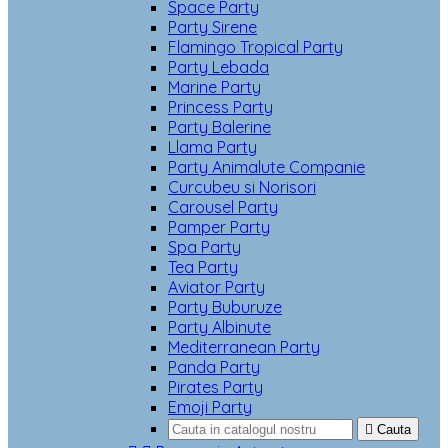
Space Party
Party Sirene
Flamingo Tropical Party
Party Lebada
Marine Party
Princess Party
Party Balerine
Llama Party
Party Animalute Companie
Curcubeu si Norisori
Carousel Party
Pamper Party
Spa Party
Tea Party
Aviator Party
Party Buburuze
Party Albinute
Mediterranean Party
Panda Party
Pirates Party
Emoji Party

Cauta