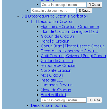

Cauta

Cauta


Decoratiuni de Sezon si Sarbatori


Decoratiuni Craciun
Figurine de Craciun | Ornamente
Flori de Craciun | Crengute Brad
Globuri de Craciun
Panglici Craciun
Conuri Brad | Plante Uscate Craciun
Decoratiuni Handmade Craciun
Cutii Craciun | Ghivece | Pungi Cadou
Ghirlande Craciun
Baloane de Craciun
Coronite Craciun
Mos Craciun
Instalatii LED
Lumanari Craciun
Masa de Craciun
Brazi Artificiali

Cauta
Decoratiuni Toamna