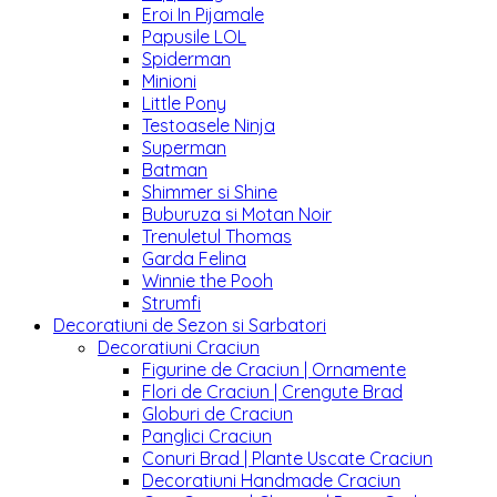
Eroi In Pijamale
Papusile LOL
Spiderman
Minioni
Little Pony
Testoasele Ninja
Superman
Batman
Shimmer si Shine
Buburuza si Motan Noir
Trenuletul Thomas
Garda Felina
Winnie the Pooh
Strumfi
Decoratiuni de Sezon si Sarbatori
Decoratiuni Craciun
Figurine de Craciun | Ornamente
Flori de Craciun | Crengute Brad
Globuri de Craciun
Panglici Craciun
Conuri Brad | Plante Uscate Craciun
Decoratiuni Handmade Craciun