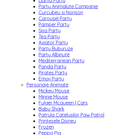
Llama Party
Party Animalute Companie
Curcubeu si Norisori
Carousel Party
Pamper Party
Spa Party
Tea Party
Aviator Party
Party Buburuze
Party Albinute
Mediterranean Party
Panda Party
Pirates Party
Emoji Party
Personaje Animate
Mickey Mouse
Minnie Mouse
Fulger Mcqueen | Cars
Baby Shark
Patrula Catelusilor Paw Patrol
Printesele Disney
Frozen
Peppa Pig