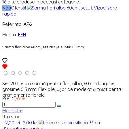
16 alte produse in aceeasi categorie:
Nou
Ofertă!

Vizualizare
rapida
Referinta:
AF6
Marca:
EFN
Sarma flori alba 60cm, set 20 tije subtiri 0.5mm
Set 20 tije din sârmă pentru flori, alba, 60 cm lungime,
grosime 0.5 mm. Flexibile, ușor de modelat și tăiat pentru
aranjamente florale.
Pret
5,99 lei
Mai multe

In stoc
- 2,00 lei
-2,00 lei

Vizualizare rapida