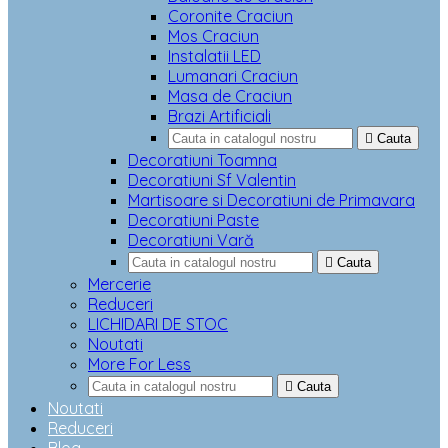
Coronite Craciun
Mos Craciun
Instalatii LED
Lumanari Craciun
Masa de Craciun
Brazi Artificiali

Cauta
Decoratiuni Toamna
Decoratiuni Sf Valentin
Martisoare si Decoratiuni de Primavara
Decoratiuni Paste
Decoratiuni Vară

Cauta
Mercerie
Reduceri
LICHIDARI DE STOC
Noutati
More For Less

Cauta
Noutati
Reduceri