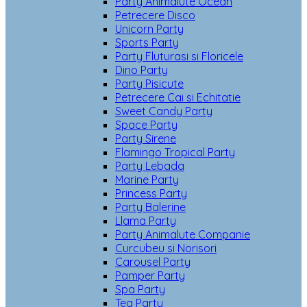
Party Animalute Ocean
Petrecere Disco
Unicorn Party
Sports Party
Party Fluturasi si Floricele
Dino Party
Party Pisicute
Petrecere Cai si Echitatie
Sweet Candy Party
Space Party
Party Sirene
Flamingo Tropical Party
Party Lebada
Marine Party
Princess Party
Party Balerine
Llama Party
Party Animalute Companie
Curcubeu si Norisori
Carousel Party
Pamper Party
Spa Party
Tea Party