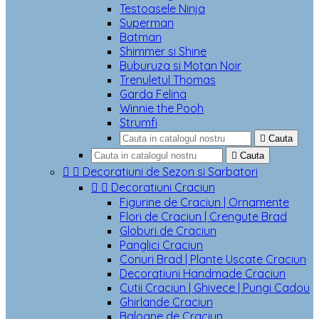
Testoasele Ninja
Superman
Batman
Shimmer si Shine
Buburuza si Motan Noir
Trenuletul Thomas
Garda Felina
Winnie the Pooh
Strumfi

Cauta

Cauta


Decoratiuni de Sezon si Sarbatori


Decoratiuni Craciun
Figurine de Craciun | Ornamente
Flori de Craciun | Crengute Brad
Globuri de Craciun
Panglici Craciun
Conuri Brad | Plante Uscate Craciun
Decoratiuni Handmade Craciun
Cutii Craciun | Ghivece | Pungi Cadou
Ghirlande Craciun
Baloane de Craciun