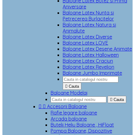
Baloane Latex Botez si Prima
Aniversare
Baloane Latex Nunta si
Petrecerea Burlacitelor
Baloane Latex Natura si
Animalute
Baloane Latex Diverse
Baloane Latex LOVE
Baloane Latex Desene Animate
Baloane Latex Halloween
Baloane Latex Craciun
Baloane Latex Revelion
Baloane Jumbo Imprimate

Cauta
Baloane Modelaj

Cauta


Accesorii Baloane
Rafie legare baloane
Arcada baloane
Butelii Heliu Baloane , HiFloat
Pompa Baloane, Dispozitive