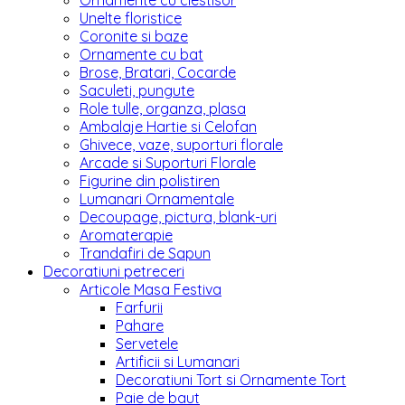
Ornamente cu clestisor
Unelte floristice
Coronite si baze
Ornamente cu bat
Brose, Bratari, Cocarde
Saculeti, pungute
Role tulle, organza, plasa
Ambalaje Hartie si Celofan
Ghivece, vaze, suporturi florale
Arcade si Suporturi Florale
Figurine din polistiren
Lumanari Ornamentale
Decoupage, pictura, blank-uri
Aromaterapie
Trandafiri de Sapun
Decoratiuni petreceri
Articole Masa Festiva
Farfurii
Pahare
Servetele
Artificii si Lumanari
Decoratiuni Tort si Ornamente Tort
Paie de baut