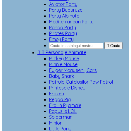
Aviator Party
Party Buburuze
Party Albinute
Mediterranean Party
Panda Party
Pirates Party
Emoji Party

Cauta


Personaje Animate
Mickey Mouse
Minnie Mouse
Fulger Mcqueen | Cars
Baby Shark
Patrula Catelusilor Paw Patrol
Printesele Disney
Frozen
Peppa Pig
Eroi In Pijamale
Papusile LOL
Spiderman
Minioni
Little Pony