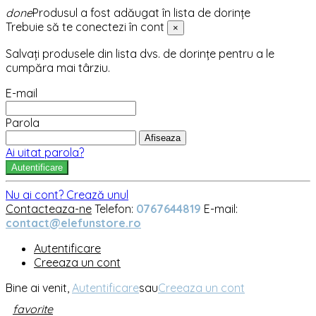
done
Produsul a fost adăugat în lista de dorințe
Trebuie să te conectezi în cont
×
Salvați produsele din lista dvs. de dorințe pentru a le
cumpăra mai târziu.
E-mail
Parola
Afiseaza
Ai uitat parola?
Autentificare
Nu ai cont? Crează unul
Contacteaza-ne
Telefon:
0767644819
E-mail:
contact@elefunstore.ro
Autentificare
Creeaza un cont
Bine ai venit,
Autentificare
sau
Creeaza un cont
favorite