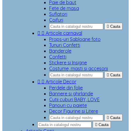
Paie de baut
Fete de masa
Suflatori
Coifuri

Cauta


Articole carnaval
Props-uri Sabloane foto
Tunuri Confetti
Banderole
Confetti
Stickere si Insigne
Costume, masti si accesorii

Cauta


Articole Decor
Perdele din folie
Bannere si ghirlande
Cutii cuburi BABY, LOVE
Panouri cu paiete
Decor Figurine si Litere

Cauta

Cauta