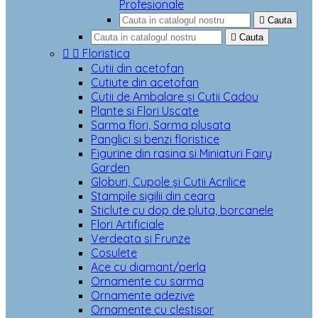
Profesionale

Cauta

Cauta


Floristica
Cutii din acetofan
Cutiute din acetofan
Cutii de Ambalare și Cutii Cadou
Plante si Flori Uscate
Sarma flori, Sarma plusata
Panglici si benzi floristice
Figurine din rasina si Miniaturi Fairy
Garden
Globuri, Cupole și Cutii Acrilice
Stampile sigilii din ceara
Sticlute cu dop de pluta, borcanele
Flori Artificiale
Verdeata si Frunze
Cosulete
Ace cu diamant/perla
Ornamente cu sarma
Ornamente adezive
Ornamente cu clestisor