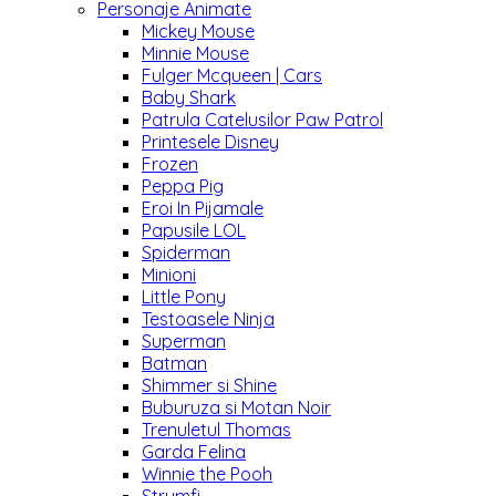
Personaje Animate
Mickey Mouse
Minnie Mouse
Fulger Mcqueen | Cars
Baby Shark
Patrula Catelusilor Paw Patrol
Printesele Disney
Frozen
Peppa Pig
Eroi In Pijamale
Papusile LOL
Spiderman
Minioni
Little Pony
Testoasele Ninja
Superman
Batman
Shimmer si Shine
Buburuza si Motan Noir
Trenuletul Thomas
Garda Felina
Winnie the Pooh