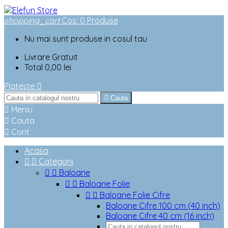
shopping_cart
Cos
:
0
Produse
Nu mai sunt produse in cosul tau
Livrare
Gratuit
Total
0,00 lei
Plateste


Cauta

Meniu

Cauta

Cont
Acasa


Categorii


Baloane


Baloane Folie


Baloane Folie Cifre
Baloane Cifre 100 cm (40 inch)
Baloane Cifre 40 cm (16 inch)