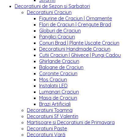
Strumfi
Decoratiuni de Sezon si Sarbatori
Decoratiuni Craciun
Figurine de Craciun | Ornamente
Flori de Craciun | Crengute Brad
Globuri de Craciun
Panglici Craciun
Conuri Brad | Plante Uscate Craciun
Decoratiuni Handmade Craciun
Cutii Craciun | Ghivece | Pungi Cadou
Ghirlande Craciun
Baloane de Craciun
Coronite Craciun
Mos Craciun
Instalatii LED
Lumanari Craciun
Masa de Craciun
Brazi Artificiali
Decoratiuni Toamna
Decoratiuni Sf Valentin
Martisoare si Decoratiuni de Primavara
Decoratiuni Paste
Decoratiuni Vară