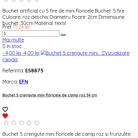
Buchet artificial cu 5 fire de mini floricele Buchet: 5 fire
Culoare: roz deschis Diametru floare: 2cm Dimensiune
buchet: 30cm Material: textil
Pret
15,24 lei
Mai multe

In stoc
- 4,00 lei
-4,00 lei

Vizualizare
rapida
Referinta:
ES8875
Marca:
EFN
Buchet 5 crengute mini floricele de camp roz 34 cm
Buchet 5 crengute mini floricele de camp roz si frunzulite