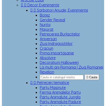
Articole Copii


Decor Evenimente


Sarbatori Anuale, Evenimente
Botez
Gender Reveal
Nunta
Majorat
Petrecerea Burlacitelor
Aniversari
Ziua Indragostitilor
Craciun
Prima Impartasanie
Absolvire
Decoratiuni Halloween
La multi ani Romania | Ziua Romaniei
Revelion

Cauta


Petreceri tematice
Party Masinute
Ferma Animalelor Party
Party Animalute Jungla
Party Animalute Padure