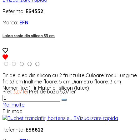
Referinta:
ES4352
Marca:
EFN
Lalea rosie din silicon 33 cm
Fir de lalea din silicon cu 2 frunzulite Culoare: rosu Lungime
fir: 33 cm Inaltime floare: 5 cm Diametru floare: 3 cm
Numar fire: 1 fir Material: silicon (latex)
Pret
3,07 lei
Pret de baza
5,07 lei
Mai multe

In stoc

Vizualizare rapida
Referinta:
ES8822