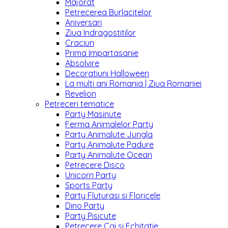
Majorat
Petrecerea Burlacitelor
Aniversari
Ziua Indragostitilor
Craciun
Prima Impartasanie
Absolvire
Decoratiuni Halloween
La multi ani Romania | Ziua Romaniei
Revelion
Petreceri tematice
Party Masinute
Ferma Animalelor Party
Party Animalute Jungla
Party Animalute Padure
Party Animalute Ocean
Petrecere Disco
Unicorn Party
Sports Party
Party Fluturasi si Floricele
Dino Party
Party Pisicute
Petrecere Cai si Echitatie