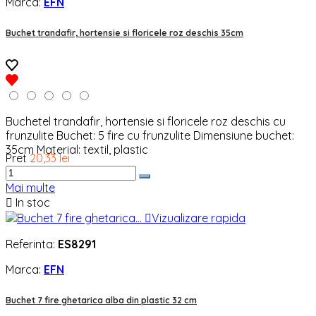
Marca:
EFN
Buchet trandafir, hortensie si floricele roz deschis 35cm
Buchetel trandafir, hortensie si floricele roz deschis cu
frunzulite Buchet: 5 fire cu frunzulite Dimensiune buchet:
35cm Material: textil, plastic
Pret
20,33 lei
Mai multe

In stoc

Vizualizare rapida
Referinta:
ES8291
Marca:
EFN
Buchet 7 fire ghetarica alba din plastic 32 cm