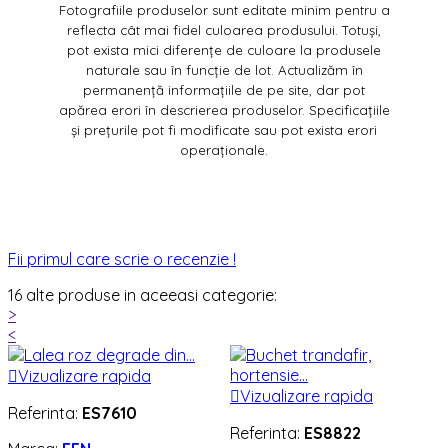
Fotografiile produselor sunt editate minim pentru a
reflecta cât mai fidel culoarea produsului. Totuși,
pot exista mici diferențe de culoare la produsele
naturale sau în funcție de lot. Actualizăm în
permanență informațiile de pe site, dar pot
apărea erori în descrierea produselor. Specificațiile
și prețurile pot fi modificate sau pot exista erori
operaționale.
Fii primul care scrie o recenzie !
16 alte produse in aceeasi categorie:
>
<

Vizualizare rapida

Vizualizare rapida
Referinta:
ES7610
Referinta:
ES8822