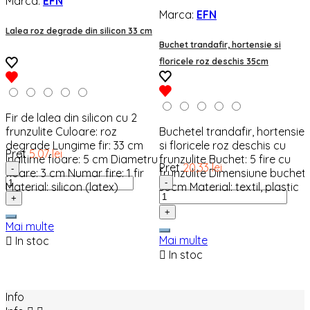
Marca:
EFN
Marca:
EFN
Lalea roz degrade din silicon 33 cm
Buchet trandafir, hortensie si
floricele roz deschis 35cm
Fir de lalea din silicon cu 2
frunzulite Culoare: roz
Buchetel trandafir, hortensie
degrade Lungime fir: 33 cm
si floricele roz deschis cu
Pret
5,07 lei
Inaltime floare: 5 cm Diametru
frunzulite Buchet: 5 fire cu
Pret
20,33 lei
-
floare: 3 cm Numar fire: 1 fir
frunzulite Dimensiune buchet:
-
Material: silicon (latex)
35cm Material: textil, plastic
+
+
Mai multe
Mai multe

In stoc

In stoc
Info