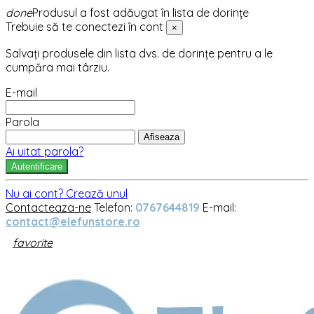
done
Produsul a fost adăugat în lista de dorințe
Trebuie să te conectezi în cont
×
Salvați produsele din lista dvs. de dorințe pentru a le
cumpăra mai târziu.
E-mail
Parola
Afiseaza
Ai uitat parola?
Autentificare
Nu ai cont? Crează unul
Contacteaza-ne
Telefon:
0767644819
E-mail:
contact@elefunstore.ro
favorite