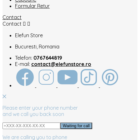
Formular Retur
Contact
Contact


Elefun Store
Bucuresti, Romania
Telefon:
0767644819
E-mail:
contact@elefunstore.ro
Please enter your phone number
and we call you back soon
We are calling you to phone