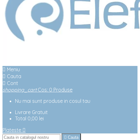

Meniu

Cauta

Cont
shopping_cart
Cos
:
0
Produse
Nu mai sunt produse in cosul tau
Livrare
Gratuit
Total
0,00 lei
Plateste


Cauta