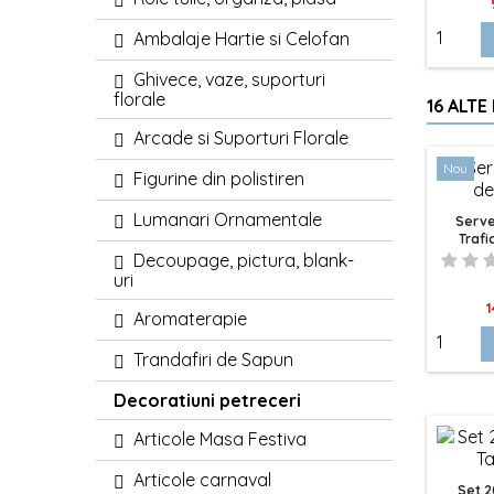
Ambalaje Hartie si Celofan
Ghivece, vaze, suporturi
florale
16 ALTE
Arcade si Suporturi Florale
Nou
Figurine din polistiren
Lumanari Ornamentale
Serve
Trafi
Mas
Decoupage, pictura, blank-
uri
P
1
Aromaterapie
Trandafiri de Sapun
Decoratiuni petreceri
Articole Masa Festiva
Articole carnaval
Set 2