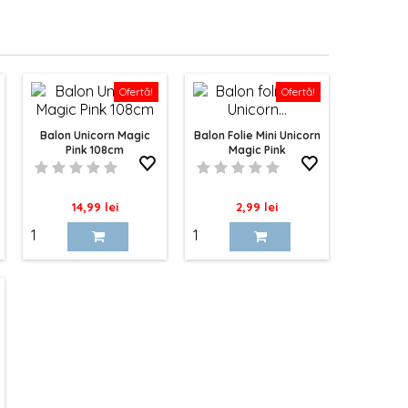
Ofertă!
Ofertă!
Balon Unicorn Magic
Balon Folie Mini Unicorn
Pink 108cm
Magic Pink
Pret
Pret
14,99 lei
2,99 lei