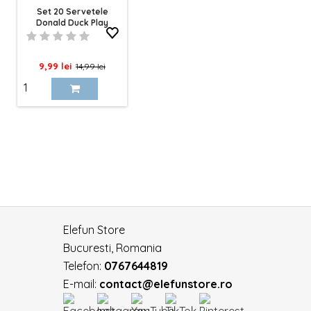
Set 20 Servetele
Donald Duck Play
Pret
Pret
9,99 lei
14,99 lei
de
baza
Elefun Store
Bucuresti, Romania
Telefon:
0767644819
E-mail:
contact@elefunstore.ro