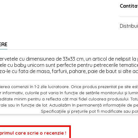
Cantita
Distribui
ERE
ervetele cu dimensiunea de 33x33 cm, un articol de nelipsit la p
ele cu baby unicorn sunt perfecte pentru petrecerile temat
a-le cu fata de masa, farfurii, pahare, paie de baut si alte a
erea comenzii în 1-2 zile lucratoare. Orice produs prezentat pe site este 
 informativ, culorile pot varia în funcție de setările monitorului și lu
editate minim pentru a reflecta cât mai fidel culoarea produsului. Totu
ale sau în funcție de lot. Actualizăm în permanență informațiile de pe
Specificațiile și prețurile pot fi modificate sau po
 primul care scrie o recenzie !