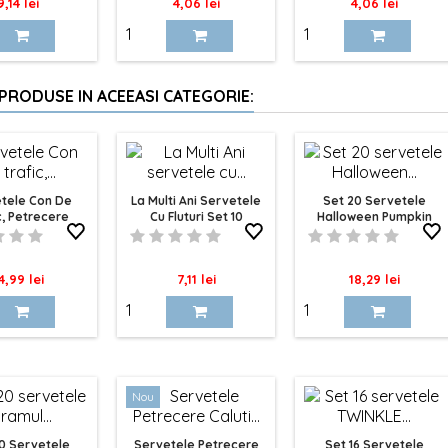
Pret
Pret
Pret
9,14 lei
4,06 lei
4,06 lei
 PRODUSE IN ACEEASI CATEGORIE:
tele Con De
La Multi Ani Servetele
Set 20 Servetele
c, Petrecere
Cu Fluturi Set 10
Halloween Pumpkin
ini, 10 Buc
ret
Pret
Pret
4,99 lei
7,11 lei
18,29 lei
Nou
0 Servetele
Servetele Petrecere
Set 16 Servetele