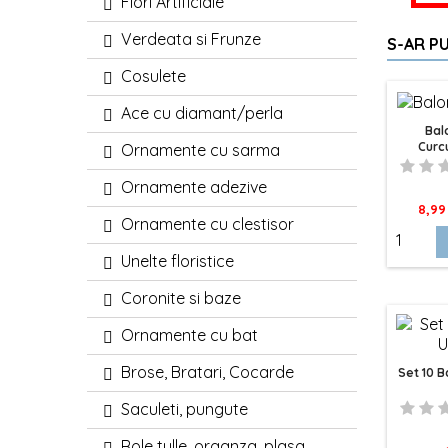
Flori Artificiale
Verdeata si Frunze
S-AR PU
Cosulete
Ace cu diamant/perla
Bal
Curc
Ornamente cu sarma
Ornamente adezive
Pret
8,99 
Ornamente cu clestisor
Unelte floristice
Coronite si baze
Ornamente cu bat
Brose, Bratari, Cocarde
Set 10 B
Saculeti, pungute
Role tulle, organza, plasa