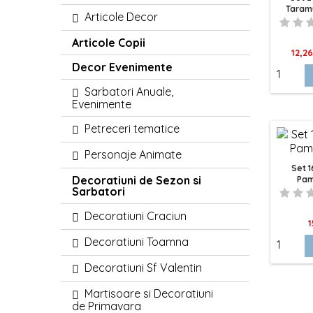
Taramu
Articole Decor
Articole Copii
Pret
12,26
Decor Evenimente
Sarbatori Anuale,
Evenimente
Petreceri tematice
Personaje Animate
Set 1
Decoratiuni de Sezon si
Pam
Sarbatori
Decoratiuni Craciun
P
1
Decoratiuni Toamna
Decoratiuni Sf Valentin
Martisoare si Decoratiuni
de Primavara