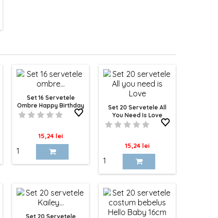
Set 16 Servetele
Ombre Happy Birthday
Set 20 Servetele All
Cu Franjuri Rose Gold
You Need Is Love
Pret
15,24 lei
Pret
15,24 lei
Set 20 Servetele