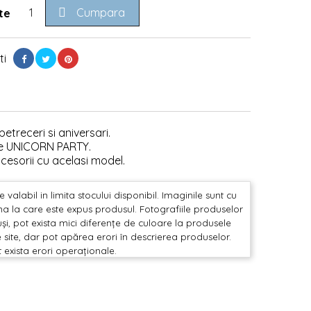

Cumpara
te
ti
etreceri si aniversari.
ice UNICORN PARTY.
ccesorii cu acelasi model.
valabil in limita stocului disponibil. Imaginile sunt cu
mina la care este expus produsul. Fotografiile produselor
și, pot exista mici diferențe de culoare la produsele
 site, dar pot apărea erori în descrierea produselor.
t exista erori operaționale.