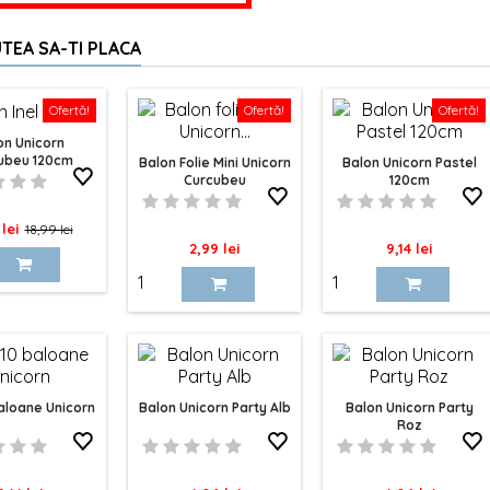
TEA SA-TI PLACA
Ofertă!
Ofertă!
Ofertă!
on Unicorn
ubeu 120cm
Balon Folie Mini Unicorn
Balon Unicorn Pastel
Curcubeu
120cm
Pret
lei
18,99 lei
Pret
Pret
2,99 lei
9,14 lei
de
baza
aloane Unicorn
Balon Unicorn Party Alb
Balon Unicorn Party
Roz