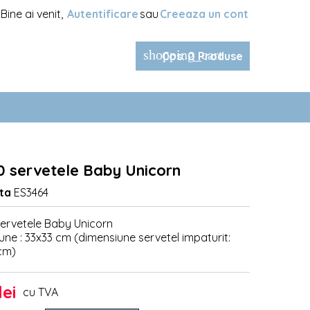
Bine ai venit,
Autentificare
sau
Creeaza un cont
shopping_cart
Cos
:
0
Produse
0 servetele Baby Unicorn
ta
ES3464
servetele Baby Unicorn
une : 33x33 cm (dimensiune servetel impaturit:
 cm)
lei
cu TVA