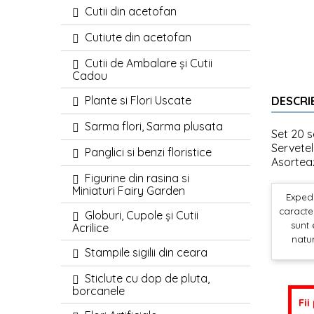
Cutii din acetofan
Cutiute din acetofan
Cutii de Ambalare și Cutii
Cadou
Plante si Flori Uscate
DESCRI
Sarma flori, Sarma plusata
Set 20 s
Servetel
Panglici si benzi floristice
Asorteaz
Figurine din rasina si
Miniaturi Fairy Garden
Expedi
caracter
Globuri, Cupole și Cutii
sunt 
Acrilice
natur
Stampile sigilii din ceara
Sticlute cu dop de pluta,
borcanele
Fii