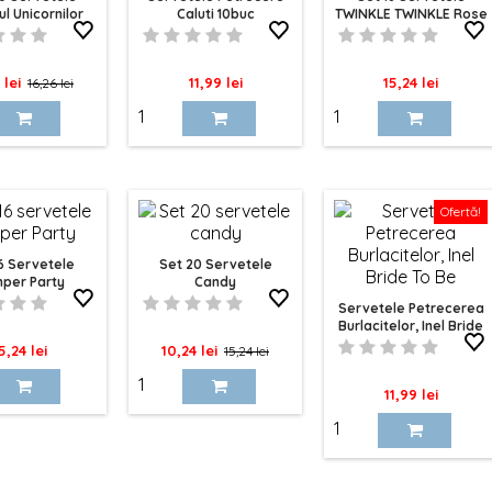
l Unicornilor
Caluti 10buc
TWINKLE TWINKLE Rose
Gold
Pret
Pret
Pret
 lei
11,99 lei
15,24 lei
16,26 lei
de
baza
Ofertă!
6 Servetele
Set 20 Servetele
per Party
Candy
Servetele Petrecerea
Burlacitelor, Inel Bride
To Be, 10 Buc
ret
Pret
Pret
5,24 lei
10,24 lei
15,24 lei
de
Pret
11,99 lei
baza