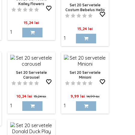
Kailey Flowers
Set 20 Servetele
Costum Bebelus Hello
Baby 16cm
Pret
15,24 lei
Pret
15,24 lei
Set 20 Servetele
Set 20 Servetele
Carousel
Minioni
Pret
Pret
Pret
Pret
10,24 lei
9,99 lei
15,24 lei
14,99 lei
de
de
baza
baza