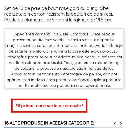
Set de 10 de paie de baut rose gold cu dungi albe,
realizate din carton rezistent la bauturi calde si reci.
Paiele au diametrul de 5 mm si lungimea de 19.5 cm.
Expedierea comenzii în 1-2 zile lucratoare. Orice produs
prezentat pe site este valabil in limita stocului disponibil.
Imaginile sunt cu caracter informativ, culorile pot varia în funcție
de setările monitorului și lumina la care este expus produsul.
Fotografiile produselor sunt editate minim pentru a reflecta cât
mai fidel culoarea produsului. Totuși, pot exista mici diferențe
de culoare la produsele naturale sau în funcție de lot.
Actualizăm în permanență informațiile de pe site, dar pot
apărea erori în descrierea produselor. Specificațiile și prețurile
pot fi modificate sau pot exista erori operaționale.
Fii primul care scrie o recenzie !
16 ALTE PRODUSE IN ACEEASI CATEGORIE:
<
>