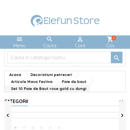



shopping_cart
0
Meniu
Cauta
Cont
Cos

Acasa
Decoratiuni petreceri
Articole Masa Festiva
Paie de baut
Set 10 Paie de Baut rose gold cu dungi
CATEGORII

