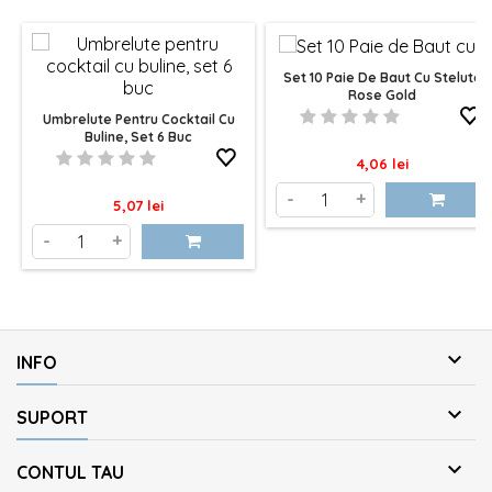
Set 10 Paie De Baut Cu Stelute
Rose Gold
Umbrelute Pentru Cocktail Cu
Buline, Set 6 Buc
Pret
4,06 lei
-
+
Pret
5,07 lei
-
+

INFO

SUPORT

CONTUL TAU