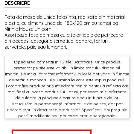
DESCRIERE
Fata de masa de unica folosinta, realizata din material
plastic, cu dimensiunea de 180x120 cm cu tematica
Minnie Mouse Unicorn.
Asorteaza fata de masa cu alte articole de petrecere
din aceeasi categorie tematica: pahare, farfurii,
servetele, paie sau lumanari.
Expedierea comenzii în 1-2 zile lucratoare. Orice produs
prezentat pe site este valabil in limita stocului disponibil.
Imaginile sunt cu caracter informativ, culorile pot varia în funcție
de setările monitorului și lumina la care este expus produsul.
Fotografiile produselor sunt editate minim pentru a reflecta cât
mai fidel culoarea produsului. Totuși, pot exista mici diferențe
de culoare la produsele naturale sau în funcție de lot.
Actualizăm în permanență informațiile de pe site, dar pot
apărea erori în descrierea produselor. Specificațiile și prețurile
pot fi modificate sau pot exista erori operaționale.