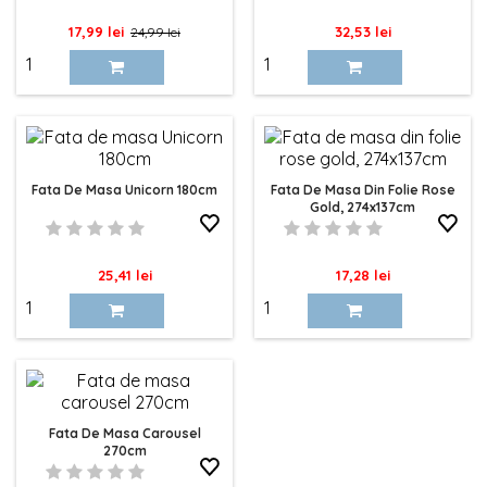
Pret
Pret
Pret
17,99 lei
32,53 lei
24,99 lei
de
baza
Fata De Masa Unicorn 180cm
Fata De Masa Din Folie Rose
Gold, 274x137cm
Pret
Pret
25,41 lei
17,28 lei
Fata De Masa Carousel
270cm