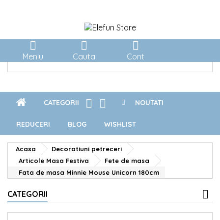



Meniu
Cauta
Cont


CATEGORII
NOUTATI
REDUCERI
BLOG
WISHLIST
Acasa
Decoratiuni petreceri
Articole Masa Festiva
Fete de masa
Fata de masa Minnie Mouse Unicorn 180cm
CATEGORII