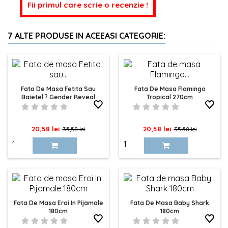
Fii primul care scrie o recenzie !
7 ALTE PRODUSE IN ACEEASI CATEGORIE:
Fata De Masa Fetita Sau
Fata De Masa Flamingo
Baietel ? Gender Reveal
Tropical 270cm
270cm
Pret
Pret
Pret
Pret
20,58 lei
20,58 lei
35,58 lei
35,58 lei
de
de
baza
baza
Fata De Masa Eroi In Pijamale
Fata De Masa Baby Shark
180cm
180cm