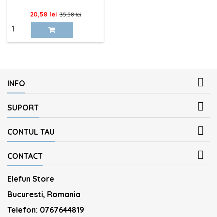
Pret
Pret
20,58 lei
35,58 lei
de
baza

INFO

SUPORT

CONTUL TAU

CONTACT
Elefun Store
Bucuresti, Romania
Telefon:
0767644819