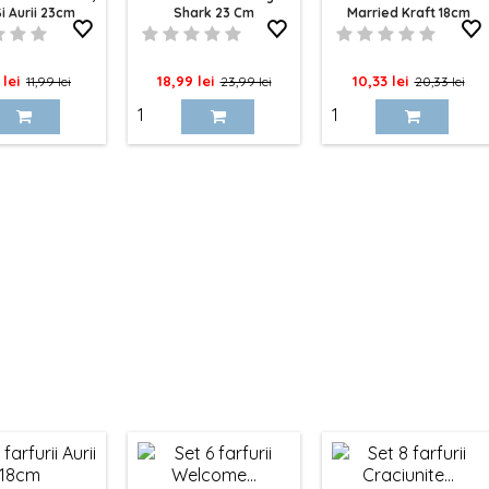
i Aurii 23cm
Shark 23 Cm
Married Kraft 18cm
Pret
Pret
Pret
Pret
Pret
 lei
18,99 lei
10,33 lei
11,99 lei
23,99 lei
20,33 lei
de
de
de
baza
baza
baza