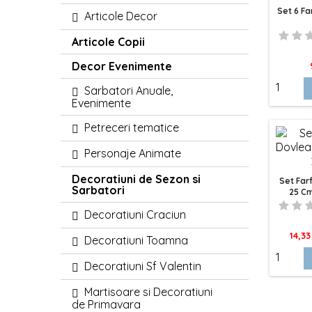
Set 6 Far
Articole Decor
Articole Copii
Decor Evenimente
Sarbatori Anuale,
Evenimente
Petreceri tematice
Personaje Animate
Decoratiuni de Sezon si
Set Far
Sarbatori
25 Cm
Bucăți P
Decoratiuni Craciun
Pret
14,33
Decoratiuni Toamna
Decoratiuni Sf Valentin
Martisoare si Decoratiuni
de Primavara