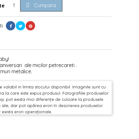

Cumpara
te
ti
aby!
aniversari ale micilor petrecareti .
amuri metalice.
valabil in limita stocului disponibil. Imaginile sunt cu
mina la care este expus produsul. Fotografiile produselor
și, pot exista mici diferențe de culoare la produsele
 site, dar pot apărea erori în descrierea produselor.
t exista erori operaționale.