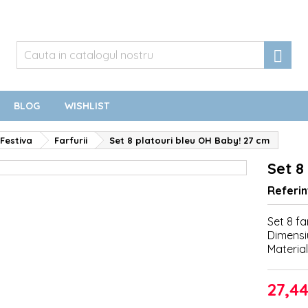

BLOG
WISHLIST
Festiva
Farfurii
Set 8 platouri bleu OH Baby! 27 cm
Set 8
Referin
Set 8 f
Dimensi
Material
27,44