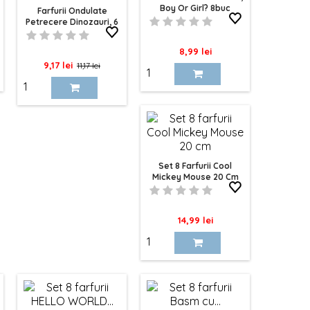
Boy Or Girl? 8buc
Farfurii Ondulate
Petrecere Dinozauri, 6
Buc
Pret
8,99 lei
Pret
Pret
9,17 lei
11,17 lei
de
baza
Set 8 Farfurii Cool
Mickey Mouse 20 Cm
Pret
14,99 lei