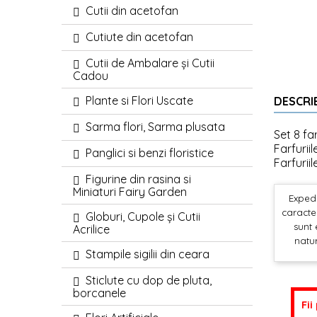
Cutii din acetofan
Cutiute din acetofan
Cutii de Ambalare și Cutii
Cadou
Plante si Flori Uscate
DESCRI
Sarma flori, Sarma plusata
Set 8 fa
Farfurii
Panglici si benzi floristice
Farfurii
Figurine din rasina si
Miniaturi Fairy Garden
Expedi
caracter
Globuri, Cupole și Cutii
sunt 
Acrilice
natur
Stampile sigilii din ceara
Sticlute cu dop de pluta,
borcanele
Fii