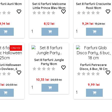
furii Aurii 18cm
Set 6 Farfurii Welcome
Set 8 Farfurii Craciunite
Little Prince Bleu 18cm
Rosii 18cm
Pret
Pret
Pret
Pret
9,14 lei
8,12 lei
9,24 lei
15,24 lei
de
baza
Ofertă!
Set 8 Farfurii Jungle
Party 18cm
furii Halloween
Farfurii Petrecere
 Dovleac, 6
Disco, 6 Buc, 18 Cm
entru Petreceri
Festive
Pret
Pret
10,33 lei
20,33 lei
Pret
Pret
 lei
9,99 lei
20,33 lei
de
de
baza
baza