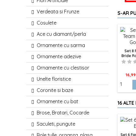
Flori Artificiale
Verdeata si Frunze
S-AR PU
Cosulete
Ace cu diamant/perla
Ornamente cu sarma
Set 8 
Ornamente adezive
Bride R
Ornamente cu clestisor
Pret
16,99
Unelte floristice
Coronite si baze
Ornamente cu bat
16 ALTE
Brose, Bratari, Cocarde
Saculeti, pungute
Role tulle, organza, plasa
Set 6 Fa