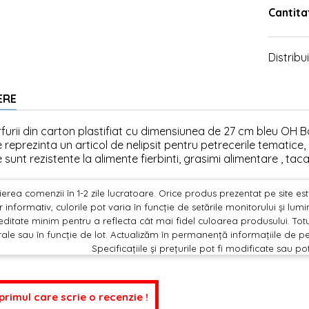
Cantita
Distribui
ERE
rfurii din carton plastifiat cu dimensiunea de 27 cm bleu OH B
le reprezinta un articol de nelipsit pentru petrecerile tematice, 
le sunt rezistente la alimente fierbinti, grasimi alimentare , tac
erea comenzii în 1-2 zile lucratoare. Orice produs prezentat pe site este 
 informativ, culorile pot varia în funcție de setările monitorului și lu
editate minim pentru a reflecta cât mai fidel culoarea produsului. Totu
ale sau în funcție de lot. Actualizăm în permanență informațiile de pe
Specificațiile și prețurile pot fi modificate sau po
 primul care scrie o recenzie !