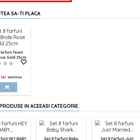
TEA SA-TI PLACA
Farfurii Team
ose Gold 25cm
Pret
 lei
24,99 lei
de
baza
 PRODUSE IN ACEEASI CATEGORIE:
rfurii HEY BABY,
Set 8 Farfurii Baby
Set 8 Farfurii Just