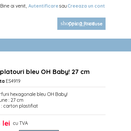
Bine ai venit,
Autentificare
sau
Creeaza un cont
shopping_cart
Cos
:
0
Produse
 platouri bleu OH Baby! 27 cm
ta
ES4919
arfurii hexagonale bleu OH Baby!
une : 27 cm
 : carton plastifiat
 lei
cu TVA