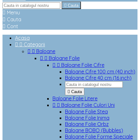

Cauta

Meniu

Cauta

Cont
Acasa


Categorii


Baloane


Baloane Folie


Baloane Folie Cifre
Baloane Cifre 100 cm (40 inch)
Baloane Cifre 40 cm (16 inch)

Cauta
Baloane Folie Litere


Baloane Folie Culori Uni
Baloane Folie Stea
Baloane Folie Inima
Baloane Folie Orbz
Baloane BOBO (Bubbles)
Baloane Folie Forme Speciale