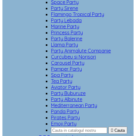
Space Party
Party Sirene
Flamingo Tropical Party
Party Lebada
Marine Party
Princess Party
Party Balerine
Llama Party
Party Animalute Companie
Curcubeu si Norisori
Carousel Party
Pamper Party
Spa Party
Tea Party
Aviator Party
Party Buburuze
Party Albinute
Mediterranean Party
Panda Party
Pirates Party
Emoji Party

Cauta