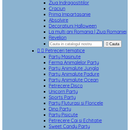
Ziua Indragostitilor
Craciun
Prima Impartasanie
Absolvire
Decoratiuni Halloween
La multi ani Romania | Ziua Romaniei
Revelion

Cauta


Petreceri tematice
Party Masinute
Ferma Animalelor Party
Party Animalute Jungla
Party Animalute Padure
Party Animalute Ocean
Petrecere Disco
Unicorn Party
Sports Party
Party Fluturasi si Floricele
Dino Party
Party Pisicute
Petrecere Cai si Echitatie
Sweet Candy Party