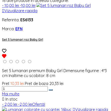
16 alte produse in aceeasi categorie:
- 10,00 lei
-10,00 lei

Vizualizare rapida
Referinta:
ES6133
Marca:
EFN
Set 5 lumanari roz Baby Girl
Set 5 lumanari premium Baby Girl Dimensiune figurine : 4*3
cm Inaltime cu scobitor: 8 cm
Pret
10,33 lei
Pret de baza
20,33 lei
Mai multe

In stoc
- 2,00 lei
-2,00 lei
Ofertă!

Vizualizare rapida