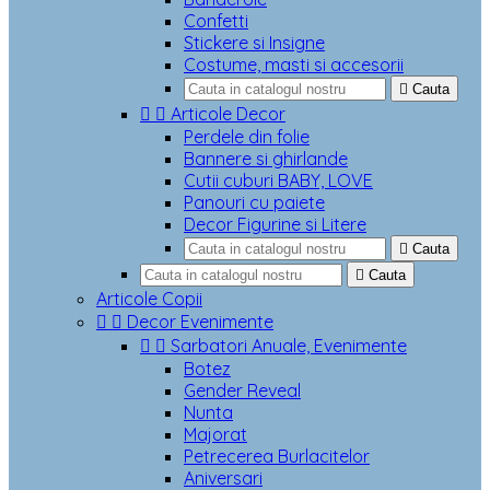
Confetti
Stickere si Insigne
Costume, masti si accesorii

Cauta


Articole Decor
Perdele din folie
Bannere si ghirlande
Cutii cuburi BABY, LOVE
Panouri cu paiete
Decor Figurine si Litere

Cauta

Cauta
Articole Copii


Decor Evenimente


Sarbatori Anuale, Evenimente
Botez
Gender Reveal
Nunta
Majorat
Petrecerea Burlacitelor
Aniversari