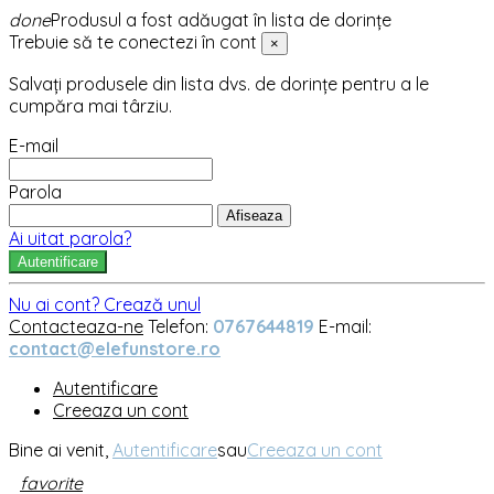
done
Produsul a fost adăugat în lista de dorințe
Trebuie să te conectezi în cont
×
Salvați produsele din lista dvs. de dorințe pentru a le
cumpăra mai târziu.
E-mail
Parola
Afiseaza
Ai uitat parola?
Autentificare
Nu ai cont? Crează unul
Contacteaza-ne
Telefon:
0767644819
E-mail:
contact@elefunstore.ro
Autentificare
Creeaza un cont
Bine ai venit,
Autentificare
sau
Creeaza un cont
favorite