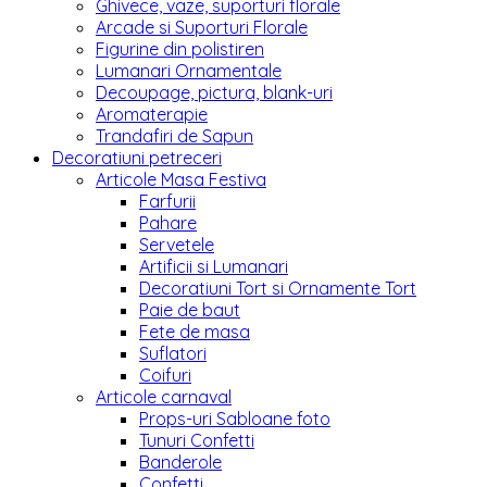
Ghivece, vaze, suporturi florale
Arcade si Suporturi Florale
Figurine din polistiren
Lumanari Ornamentale
Decoupage, pictura, blank-uri
Aromaterapie
Trandafiri de Sapun
Decoratiuni petreceri
Articole Masa Festiva
Farfurii
Pahare
Servetele
Artificii si Lumanari
Decoratiuni Tort si Ornamente Tort
Paie de baut
Fete de masa
Suflatori
Coifuri
Articole carnaval
Props-uri Sabloane foto
Tunuri Confetti
Banderole
Confetti