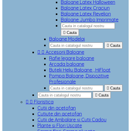
Baloane Latex Halloween
Baloane Latex Craciun
Baloane Latex Revelion
Baloane Jumbo Imprimate

Cauta
Baloane Modelaj

Cauta


Accesorii Baloane
Rafie legare baloane
Arcada baloane
Butelii Heliu Baloane , HiFloat
Pompa Baloane, Dispozitive
Profesionale

Cauta

Cauta


Floristica
Cutii din acetofan
Cutiute din acetofan
Cutii de Ambalare și Cutii Cadou
Plante si Flori Uscate