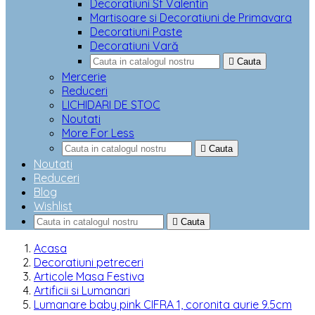
Decoratiuni Sf Valentin
Martisoare si Decoratiuni de Primavara
Decoratiuni Paste
Decoratiuni Vară

Cauta
Mercerie
Reduceri
LICHIDARI DE STOC
Noutati
More For Less

Cauta
Noutati
Reduceri
Blog
Wishlist

Cauta
Acasa
Decoratiuni petreceri
Articole Masa Festiva
Artificii si Lumanari
Lumanare baby pink CIFRA 1, coronita aurie 9.5cm