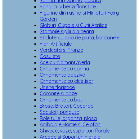
Sarma flori, Sarma plusata
Panglici si benzi floristice
Figurine din rasina si Miniaturi Fairy
Garden
Globuri, Cupole și Cutii Acrilice
Stampile sigilii din ceara
Sticlute cu dop de pluta, borcanele
Flori Artificiale
Verdeata si Frunze
Cosulete
Ace cu diamant/perla
Ornamente cu sarma
Ornamente adezive
Ornamente cu clestisor
Unelte floristice
Coronite si baze
Ornamente cu bat
Brose, Bratari, Cocarde
Saculeti, pungute
Role tulle, organza, plasa
Ambalaje Hartie si Celofan
Ghivece, vaze, suporturi florale
Arcade si Suporturi Florale