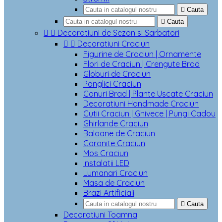

Cauta

Cauta


Decoratiuni de Sezon si Sarbatori


Decoratiuni Craciun
Figurine de Craciun | Ornamente
Flori de Craciun | Crengute Brad
Globuri de Craciun
Panglici Craciun
Conuri Brad | Plante Uscate Craciun
Decoratiuni Handmade Craciun
Cutii Craciun | Ghivece | Pungi Cadou
Ghirlande Craciun
Baloane de Craciun
Coronite Craciun
Mos Craciun
Instalatii LED
Lumanari Craciun
Masa de Craciun
Brazi Artificiali

Cauta
Decoratiuni Toamna