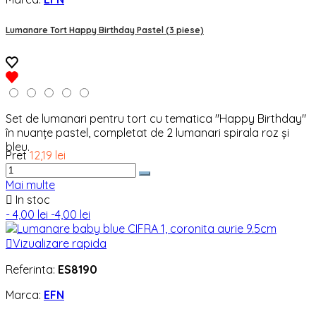
Lumanare Tort Happy Birthday Pastel (3 piese)
Set de lumanari pentru tort cu tematica "Happy Birthday"
în nuanțe pastel, completat de 2 lumanari spirala roz și
bleu.
Pret
12,19 lei
Mai multe

In stoc
- 4,00 lei
-4,00 lei

Vizualizare rapida
Referinta:
ES8190
Marca:
EFN