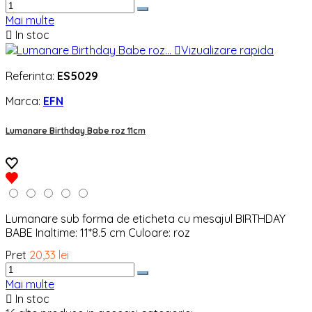
Mai multe

In stoc

Vizualizare rapida
Referinta:
ES5029
Marca:
EFN
Lumanare Birthday Babe roz 11cm
Lumanare sub forma de eticheta cu mesajul BIRTHDAY
BABE Inaltime: 11*8.5 cm Culoare: roz
Pret
20,33 lei
Mai multe

In stoc