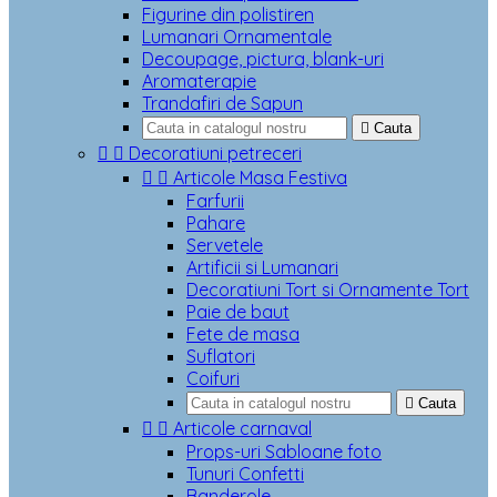
Figurine din polistiren
Lumanari Ornamentale
Decoupage, pictura, blank-uri
Aromaterapie
Trandafiri de Sapun

Cauta


Decoratiuni petreceri


Articole Masa Festiva
Farfurii
Pahare
Servetele
Artificii si Lumanari
Decoratiuni Tort si Ornamente Tort
Paie de baut
Fete de masa
Suflatori
Coifuri

Cauta


Articole carnaval
Props-uri Sabloane foto
Tunuri Confetti
Banderole