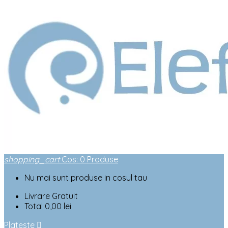
shopping_cart
Cos
:
0
Produse
Nu mai sunt produse in cosul tau
Livrare
Gratuit
Total
0,00 lei
Plateste
