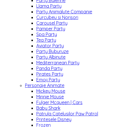
Party Balerine
Llama Party
Party Animalute Companie
Curcubeu si Norisori
Carousel Party
Pamper Party
Spa Party
Tea Party
Aviator Party
Party Buburuze
Party Albinute
Mediterranean Party
Panda Party
Pirates Party
Emoji Party
Personaje Animate
Mickey Mouse
Minnie Mouse
Fulger Mcqueen | Cars
Baby Shark
Patrula Catelusilor Paw Patrol
Printesele Disney
Frozen