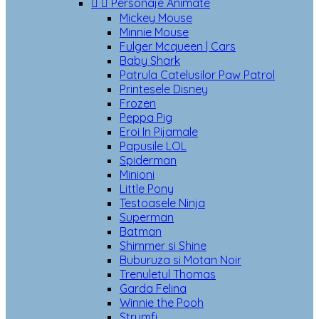


Personaje Animate
Mickey Mouse
Minnie Mouse
Fulger Mcqueen | Cars
Baby Shark
Patrula Catelusilor Paw Patrol
Printesele Disney
Frozen
Peppa Pig
Eroi In Pijamale
Papusile LOL
Spiderman
Minioni
Little Pony
Testoasele Ninja
Superman
Batman
Shimmer si Shine
Buburuza si Motan Noir
Trenuletul Thomas
Garda Felina
Winnie the Pooh
Strumfi