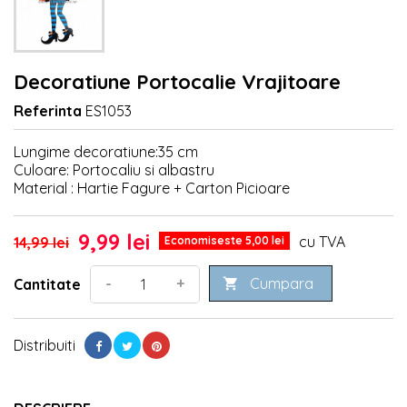
Decoratiune Portocalie Vrajitoare
Referinta
ES1053
Lungime decoratiune:35 cm
Culoare: Portocaliu si albastru
Material : Hartie Fagure + Carton Picioare
9,99 lei
cu TVA
14,99 lei
Economiseste 5,00 lei
Cumpara
-
+
Cantitate

Distribuiti