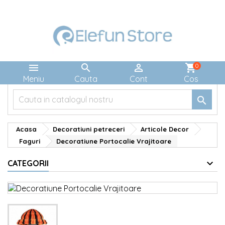



shopping_cart
0
Meniu
Cauta
Cont
Cos

Acasa
Decoratiuni petreceri
Articole Decor
Faguri
Decoratiune Portocalie Vrajitoare
CATEGORII