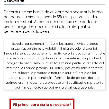
DESCRIERE
Decoratiune din hartie de culoare portocalie sub forma
de fagure cu dimensiunea de 35cm si piciorusele din
carton rezistent. Aceasta decoratiune este perfecta
pentru pregatirea localurilor si a locuintei pentru
petrecerea de Halloween.
Expedierea comenzii în 1-2 zile lucratoare. Orice produs
prezentat pe site este valabil in limita stocului disponibil.
Imaginile sunt cu caracter informativ, culorile pot varia în funcție
de setările monitorului și lumina la care este expus produsul.
Fotografiile produselor sunt editate minim pentru a reflecta cât
mai fidel culoarea produsului. Totuși, pot exista mici diferențe
de culoare la produsele naturale sau în funcție de lot.
Actualizăm în permanență informațiile de pe site, dar pot
apărea erori în descrierea produselor. Specificațiile și prețurile
pot fi modificate sau pot exista erori operaționale.
Fii primul care scrie o recenzie !