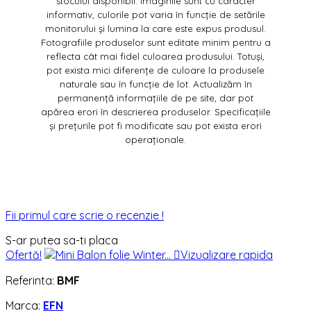
stocului disponibil. Imaginile sunt cu caracter
informativ, culorile pot varia în funcție de setările
monitorului și lumina la care este expus produsul.
Fotografiile produselor sunt editate minim pentru a
reflecta cât mai fidel culoarea produsului. Totuși,
pot exista mici diferențe de culoare la produsele
naturale sau în funcție de lot. Actualizăm în
permanență informațiile de pe site, dar pot
apărea erori în descrierea produselor. Specificațiile
și prețurile pot fi modificate sau pot exista erori
operaționale.
Fii primul care scrie o recenzie !
S-ar putea sa-ti placa
Ofertă!

Vizualizare rapida
Referinta:
BMF
Marca:
EFN