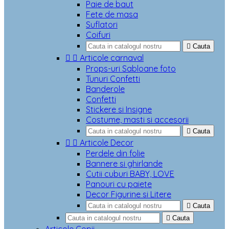
Paie de baut
Fete de masa
Suflatori
Coifuri

Cauta


Articole carnaval
Props-uri Sabloane foto
Tunuri Confetti
Banderole
Confetti
Stickere si Insigne
Costume, masti si accesorii

Cauta


Articole Decor
Perdele din folie
Bannere si ghirlande
Cutii cuburi BABY, LOVE
Panouri cu paiete
Decor Figurine si Litere

Cauta

Cauta