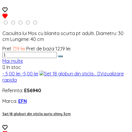
Caciulita lui Mos cu blanita scurta pt adulti. Diametru: 30
cm Lungime: 40 cm
Pret
7,19 lei
Pret de baza
12,19 lei
Mai multe

In stoc
- 5,00 lei
-5,00 lei

Vizualizare
rapida
Referinta:
ES6940
Marca:
EFN
Set 18 globuri din sticla auriu shiny 3cm