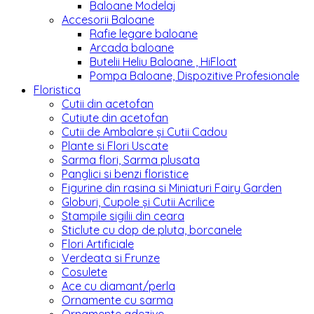
Baloane Modelaj
Accesorii Baloane
Rafie legare baloane
Arcada baloane
Butelii Heliu Baloane , HiFloat
Pompa Baloane, Dispozitive Profesionale
Floristica
Cutii din acetofan
Cutiute din acetofan
Cutii de Ambalare și Cutii Cadou
Plante si Flori Uscate
Sarma flori, Sarma plusata
Panglici si benzi floristice
Figurine din rasina si Miniaturi Fairy Garden
Globuri, Cupole și Cutii Acrilice
Stampile sigilii din ceara
Sticlute cu dop de pluta, borcanele
Flori Artificiale
Verdeata si Frunze
Cosulete
Ace cu diamant/perla
Ornamente cu sarma