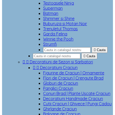
Testoasele Ninja
Superman
Batman
Shimmer si Shine
Buburuza si Motan Noir
Trenuletul Thomas
Garda Felina
Winnie the Pooh
Strumfi

Cauta

Cauta


Decoratiuni de Sezon si Sarbatori


Decoratiuni Craciun
Figurine de Craciun | Ornamente
Flori de Craciun | Crengute Brad
Globuri de Craciun
Panglici Craciun
Conuri Brad | Plante Uscate Craciun
Decoratiuni Handmade Craciun
Cutii Craciun | Ghivece | Pungi Cadou
Ghirlande Craciun
Baloane de Craciun