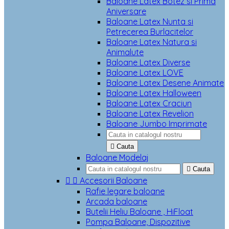
Baloane Latex Botez si Prima
Aniversare
Baloane Latex Nunta si
Petrecerea Burlacitelor
Baloane Latex Natura si
Animalute
Baloane Latex Diverse
Baloane Latex LOVE
Baloane Latex Desene Animate
Baloane Latex Halloween
Baloane Latex Craciun
Baloane Latex Revelion
Baloane Jumbo Imprimate

Cauta
Baloane Modelaj

Cauta


Accesorii Baloane
Rafie legare baloane
Arcada baloane
Butelii Heliu Baloane , HiFloat
Pompa Baloane, Dispozitive