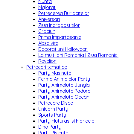
Nunta
Majorat
Petrecerea Burlacitelor
Aniversari
Ziua Indragostitilor
Craciun
Prima Impartasanie
Absolvire
Decoratiuni Halloween
La multi ani Romania | Ziua Romaniei
Revelion
Petreceri tematice
Party Masinute
Ferma Animalelor Party
Party Animalute Jungla
Party Animalute Padure
Party Animalute Ocean
Petrecere Disco
Unicorn Party
Sports Party
Party Fluturasi si Floricele
Dino Party
Party Pisicute