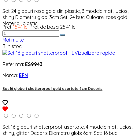
Set 24 globuri rose gold din plastic, 3 modele:mat, lucios,
shiny Diametru glob: 3cm Set: 24 buc Culoare: rose gold
Material: plastic
Pret
15,41 lei
Pret de baza
25,41 lei
Mai multe

In stoc

Vizualizare rapida
Referinta:
ES9943
Marca:
EFN
Set 16 globuri shatterproof gold asortate 6cm Decoris
Set 16 globuri shatterproof asortate, 4 modele:mat, lucios,
shiny, glitter Decoris Diametru glob: 6cm Set: 16 buc