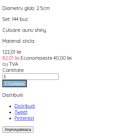
Diametru glob: 2.5cm
Set: 144 buc
Culoare: auriu shiny
Material: sticla
122,01 lei
82,01 lei
Economiseste 40,00 lei
cu TVA
Cantitate

Cumpara
Distribuiti
Distribuiti
Tweet
Pinterest