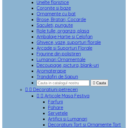
Unelte floristice
Coronite si baze
Ornamente cu bat
Brose, Bratari, Cocarde
Saculeti, pungute
Role tulle, organza, plasa
Ambalaje Hartie si Celofan
Ghivece, vaze, suporturi florale
Arcade si Suporturi Florale
Figurine din polistiren
Lumanari Ornamentale
Decoupage, pictura, blank-uri
Aromaterapie
Trandafiri de Sapun

Cauta


Decoratiuni petreceri


Articole Masa Festiva
Farfurii
Pahare
Servetele
Artificii si Lumanari
Decoratiuni Tort si Ornamente Tort