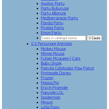
Aviator Party
Party Buburuze
Party Albinute
Mediterranean Party
Panda Party
Pirates Party
Emoji Party

Cauta


Personaje Animate
Mickey Mouse
Minnie Mouse
Fulger Mcqueen | Cars
Baby Shark
Patrula Catelusilor Paw Patrol
Printesele Disney
Frozen
Peppa Pig
Eroi In Pijamale
Papusile LOL
Spiderman
Minioni
Little Pony