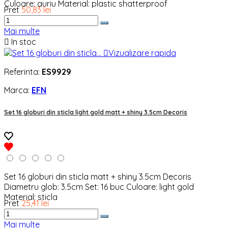
Culoare: auriu Material: plastic shatterproof
Pret
50,83 lei
Mai multe

In stoc

Vizualizare rapida
Referinta:
ES9929
Marca:
EFN
Set 16 globuri din sticla light gold matt + shiny 3.5cm Decoris
Set 16 globuri din sticla matt + shiny 3.5cm Decoris
Diametru glob: 3.5cm Set: 16 buc Culoare: light gold
Material: sticla
Pret
25,41 lei
Mai multe