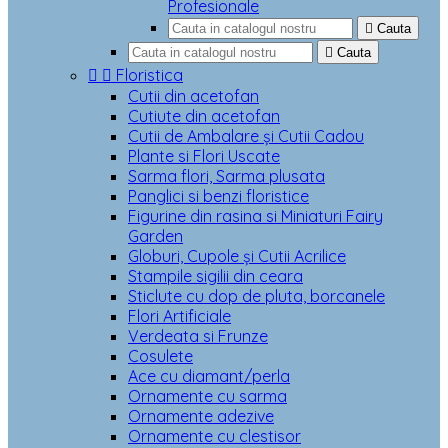
Profesionale

Cauta

Cauta


Floristica
Cutii din acetofan
Cutiute din acetofan
Cutii de Ambalare și Cutii Cadou
Plante si Flori Uscate
Sarma flori, Sarma plusata
Panglici si benzi floristice
Figurine din rasina si Miniaturi Fairy
Garden
Globuri, Cupole și Cutii Acrilice
Stampile sigilii din ceara
Sticlute cu dop de pluta, borcanele
Flori Artificiale
Verdeata si Frunze
Cosulete
Ace cu diamant/perla
Ornamente cu sarma
Ornamente adezive
Ornamente cu clestisor