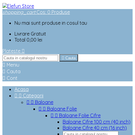
shopping_cart
Cos
:
0
Produse
Nu mai sunt produse in cosul tau
Livrare
Gratuit
Total
0,00 lei
Plateste


Cauta

Meniu

Cauta

Cont
Acasa


Categorii


Baloane


Baloane Folie


Baloane Folie Cifre
Baloane Cifre 100 cm (40 inch)
Baloane Cifre 40 cm (16 inch)