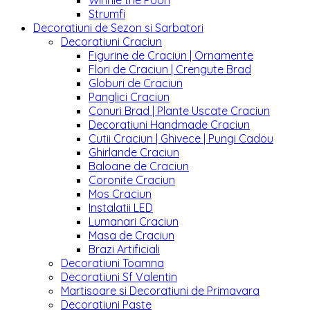
Winnie the Pooh
Strumfi
Decoratiuni de Sezon si Sarbatori
Decoratiuni Craciun
Figurine de Craciun | Ornamente
Flori de Craciun | Crengute Brad
Globuri de Craciun
Panglici Craciun
Conuri Brad | Plante Uscate Craciun
Decoratiuni Handmade Craciun
Cutii Craciun | Ghivece | Pungi Cadou
Ghirlande Craciun
Baloane de Craciun
Coronite Craciun
Mos Craciun
Instalatii LED
Lumanari Craciun
Masa de Craciun
Brazi Artificiali
Decoratiuni Toamna
Decoratiuni Sf Valentin
Martisoare si Decoratiuni de Primavara
Decoratiuni Paste