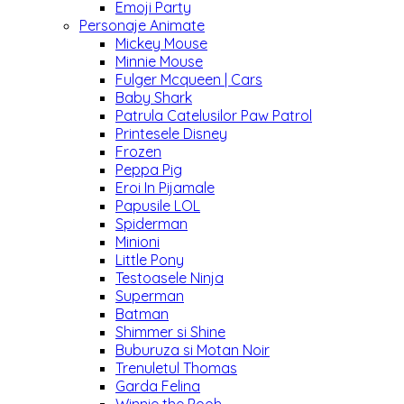
Emoji Party
Personaje Animate
Mickey Mouse
Minnie Mouse
Fulger Mcqueen | Cars
Baby Shark
Patrula Catelusilor Paw Patrol
Printesele Disney
Frozen
Peppa Pig
Eroi In Pijamale
Papusile LOL
Spiderman
Minioni
Little Pony
Testoasele Ninja
Superman
Batman
Shimmer si Shine
Buburuza si Motan Noir
Trenuletul Thomas
Garda Felina