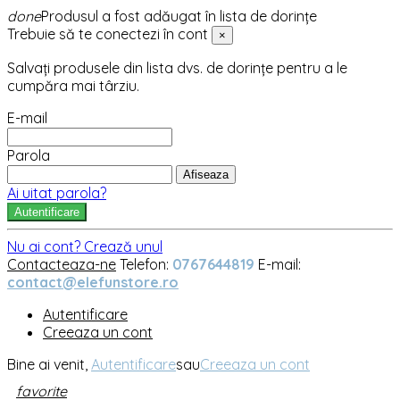
done
Produsul a fost adăugat în lista de dorințe
Trebuie să te conectezi în cont
×
Salvați produsele din lista dvs. de dorințe pentru a le
cumpăra mai târziu.
E-mail
Parola
Afiseaza
Ai uitat parola?
Autentificare
Nu ai cont? Crează unul
Contacteaza-ne
Telefon:
0767644819
E-mail:
contact@elefunstore.ro
Autentificare
Creeaza un cont
Bine ai venit,
Autentificare
sau
Creeaza un cont
favorite