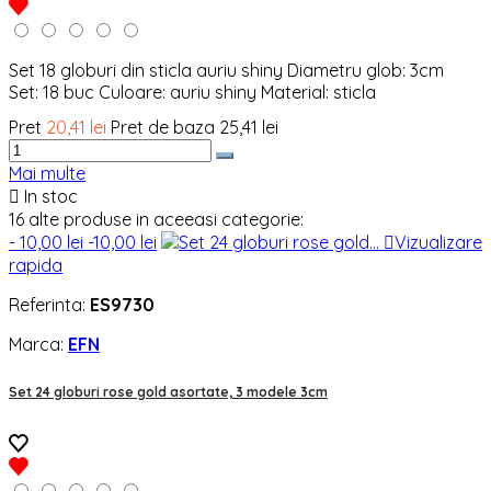
Set 18 globuri din sticla auriu shiny Diametru glob: 3cm
Set: 18 buc Culoare: auriu shiny Material: sticla
Pret
20,41 lei
Pret de baza
25,41 lei
Mai multe

In stoc
16 alte produse in aceeasi categorie:
- 10,00 lei
-10,00 lei

Vizualizare
rapida
Referinta:
ES9730
Marca:
EFN
Set 24 globuri rose gold asortate, 3 modele 3cm