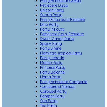
Party Animalute Ocean
Petrecere Disco
Unicorn Party
Sports Party
Party Fluturasi si Floricele
Dino Party
Party Pisicute
Petrecere Cai si Echitatie
Sweet Candy Party
Space Party
Party Sirene
Flamingo Tropical Party
Party Lebada
Marine Party
Princess Party
Party Balerine
Llama Party
Party Animalute Companie
Curcubeu si Norisori
Carousel Party
Pamper Party
Spa Party
Tea Party