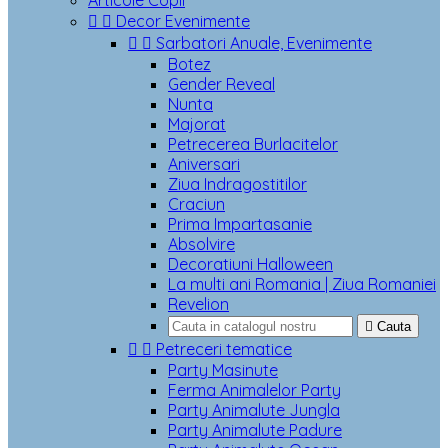
Articole Copii


Decor Evenimente


Sarbatori Anuale, Evenimente
Botez
Gender Reveal
Nunta
Majorat
Petrecerea Burlacitelor
Aniversari
Ziua Indragostitilor
Craciun
Prima Impartasanie
Absolvire
Decoratiuni Halloween
La multi ani Romania | Ziua Romaniei
Revelion

Cauta


Petreceri tematice
Party Masinute
Ferma Animalelor Party
Party Animalute Jungla
Party Animalute Padure