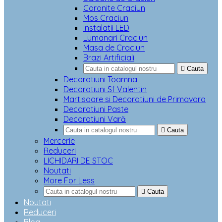
Coronite Craciun
Mos Craciun
Instalatii LED
Lumanari Craciun
Masa de Craciun
Brazi Artificiali

Cauta
Decoratiuni Toamna
Decoratiuni Sf Valentin
Martisoare si Decoratiuni de Primavara
Decoratiuni Paste
Decoratiuni Vară

Cauta
Mercerie
Reduceri
LICHIDARI DE STOC
Noutati
More For Less

Cauta
Noutati
Reduceri