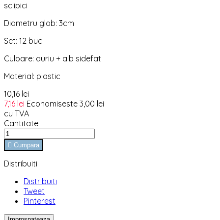
sclipici
Diametru glob: 3cm
Set: 12 buc
Culoare: auriu + alb sidefat
Material: plastic
10,16 lei
7,16 lei
Economiseste 3,00 lei
cu TVA
Cantitate

Cumpara
Distribuiti
Distribuiti
Tweet
Pinterest