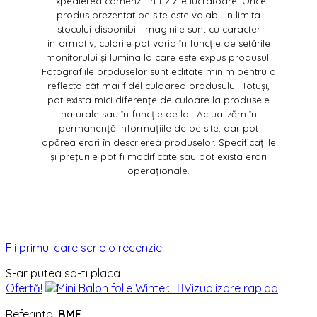
Expedierea comenzii în 1-2 zile lucratoare. Orice
produs prezentat pe site este valabil in limita
stocului disponibil. Imaginile sunt cu caracter
informativ, culorile pot varia în funcție de setările
monitorului și lumina la care este expus produsul.
Fotografiile produselor sunt editate minim pentru a
reflecta cât mai fidel culoarea produsului. Totuși,
pot exista mici diferențe de culoare la produsele
naturale sau în funcție de lot. Actualizăm în
permanență informațiile de pe site, dar pot
apărea erori în descrierea produselor. Specificațiile
și prețurile pot fi modificate sau pot exista erori
operaționale.
Fii primul care scrie o recenzie !
S-ar putea sa-ti placa
Ofertă!

Vizualizare rapida
Referinta:
BMF