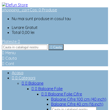
shopping_cart
Cos
:
0
Produse
Nu mai sunt produse in cosul tau
Livrare
Gratuit
Total
0,00 lei
Plateste


Cauta

Meniu

Cauta

Cont
Acasa


Categorii


Baloane


Baloane Folie


Baloane Folie Cifre
Baloane Cifre 100 cm (40 inch)
Baloane Cifre 40 cm (16 inch)