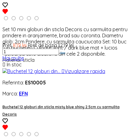
Set 10 mini globuri din sticla Decoris cu sarmulita pentru
prindere in aranjamente, brad sau coronita. Diametru
glob: 2cm Prindere: cu sarmulita cauciucata Set: 10 buc
Pret
8,19 lei
Pret de baza
12,19 lei
(un buchetel) Culoare: light / dark blue mat + lucios
*Culoarea este aleatorie din cele 2 disponibile.
Mai multe
Material: sticla

In stoc

Vizualizare rapida
Referinta:
ES10005
Marca:
EFN
Buchetel 12 globuri din sticla misty blue shiny 2.5cm cu sarmulita
Decoris