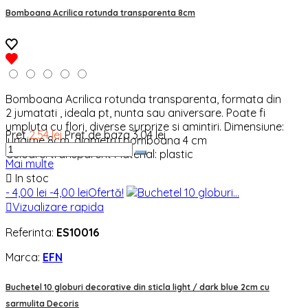
Bomboana Acrilica rotunda transparenta 8cm
Bomboana Acrilica rotunda transparenta, formata din
2 jumatati , ideala pt, nunta sau aniversare. Poate fi
umpluta cu flori, diverse surprize si amintiri. Dimensiune:
Pret
2,54 lei
Pret de baza
3,04 lei
lungime 8cm, diametru bomboana 4 cm
Culoare: transparent Material: plastic
Mai multe

In stoc
- 4,00 lei
-4,00 lei
Ofertă!

Vizualizare rapida
Referinta:
ES10016
Marca:
EFN
Buchetel 10 globuri decorative din sticla light / dark blue 2cm cu
sarmulita Decoris