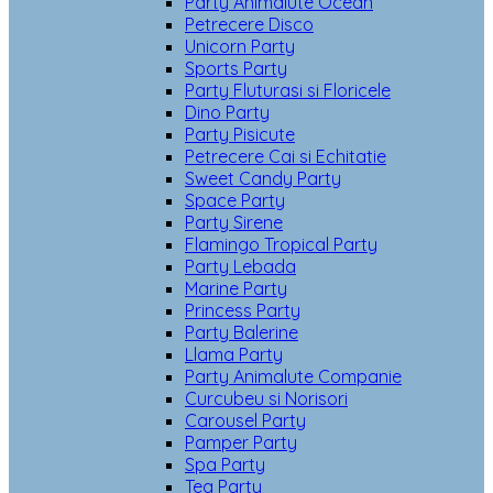
Party Animalute Ocean
Petrecere Disco
Unicorn Party
Sports Party
Party Fluturasi si Floricele
Dino Party
Party Pisicute
Petrecere Cai si Echitatie
Sweet Candy Party
Space Party
Party Sirene
Flamingo Tropical Party
Party Lebada
Marine Party
Princess Party
Party Balerine
Llama Party
Party Animalute Companie
Curcubeu si Norisori
Carousel Party
Pamper Party
Spa Party
Tea Party