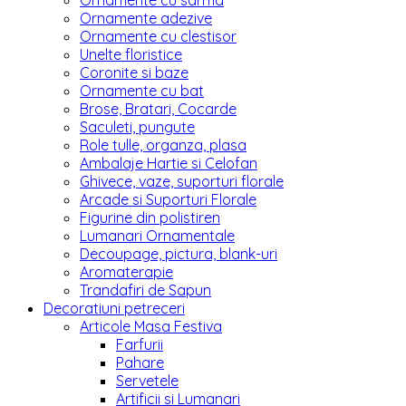
Ornamente cu sarma
Ornamente adezive
Ornamente cu clestisor
Unelte floristice
Coronite si baze
Ornamente cu bat
Brose, Bratari, Cocarde
Saculeti, pungute
Role tulle, organza, plasa
Ambalaje Hartie si Celofan
Ghivece, vaze, suporturi florale
Arcade si Suporturi Florale
Figurine din polistiren
Lumanari Ornamentale
Decoupage, pictura, blank-uri
Aromaterapie
Trandafiri de Sapun
Decoratiuni petreceri
Articole Masa Festiva
Farfurii
Pahare
Servetele
Artificii si Lumanari