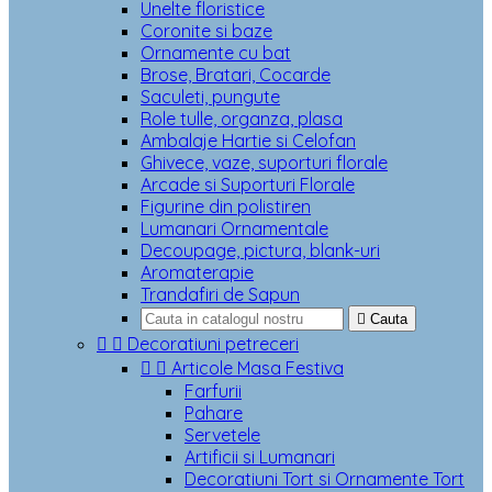
Unelte floristice
Coronite si baze
Ornamente cu bat
Brose, Bratari, Cocarde
Saculeti, pungute
Role tulle, organza, plasa
Ambalaje Hartie si Celofan
Ghivece, vaze, suporturi florale
Arcade si Suporturi Florale
Figurine din polistiren
Lumanari Ornamentale
Decoupage, pictura, blank-uri
Aromaterapie
Trandafiri de Sapun

Cauta


Decoratiuni petreceri


Articole Masa Festiva
Farfurii
Pahare
Servetele
Artificii si Lumanari
Decoratiuni Tort si Ornamente Tort