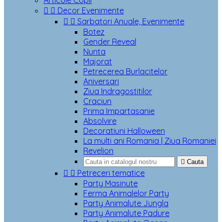
Articole Copii


Decor Evenimente


Sarbatori Anuale, Evenimente
Botez
Gender Reveal
Nunta
Majorat
Petrecerea Burlacitelor
Aniversari
Ziua Indragostitilor
Craciun
Prima Impartasanie
Absolvire
Decoratiuni Halloween
La multi ani Romania | Ziua Romaniei
Revelion

Cauta


Petreceri tematice
Party Masinute
Ferma Animalelor Party
Party Animalute Jungla
Party Animalute Padure