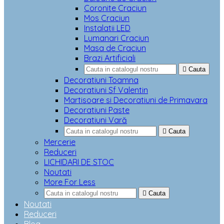
Coronite Craciun
Mos Craciun
Instalatii LED
Lumanari Craciun
Masa de Craciun
Brazi Artificiali

Cauta
Decoratiuni Toamna
Decoratiuni Sf Valentin
Martisoare si Decoratiuni de Primavara
Decoratiuni Paste
Decoratiuni Vară

Cauta
Mercerie
Reduceri
LICHIDARI DE STOC
Noutati
More For Less

Cauta
Noutati
Reduceri