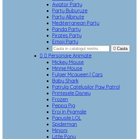
Aviator Party
Party Buburuze
Party Albinute
Mediterranean Party
Panda Party
Pirates Party
Emoji Party

Cauta


Personaje Animate
Mickey Mouse
Minnie Mouse
Fulger Mcqueen | Cars
Baby Shark
Patrula Catelusilor Paw Patrol
Printesele Disney
Frozen
Peppa Pig
Eroi In Pijamale
Papusile LOL
Spiderman
Minioni
Little Pony