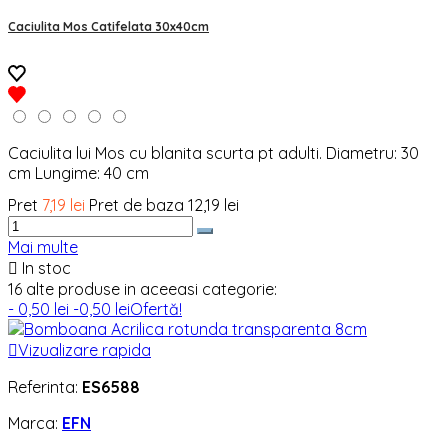
Caciulita Mos Catifelata 30x40cm
Caciulita lui Mos cu blanita scurta pt adulti. Diametru: 30
cm Lungime: 40 cm
Pret
7,19 lei
Pret de baza
12,19 lei
Mai multe

In stoc
16 alte produse in aceeasi categorie:
- 0,50 lei
-0,50 lei
Ofertă!

Vizualizare rapida
Referinta:
ES6588
Marca:
EFN