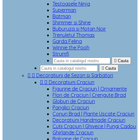
Testoasele Ninja
Superman
Batman
Shimmer si Shine
Buburuza si Motan Noir
Trenuletul Thomas
Garda Felina
Winnie the Pooh
Strumfi

Cauta

Cauta


Decoratiuni de Sezon si Sarbatori


Decoratiuni Craciun
Figurine de Craciun | Ornamente
Flori de Craciun | Crengute Brad
Globuri de Craciun
Panglici Craciun
Conuri Brad | Plante Uscate Craciun
Decoratiuni Handmade Craciun
Cutii Craciun | Ghivece | Pungi Cadou
Ghirlande Craciun
Baloane de Craciun