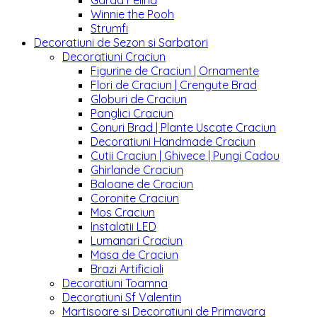
Garda Felina
Winnie the Pooh
Strumfi
Decoratiuni de Sezon si Sarbatori
Decoratiuni Craciun
Figurine de Craciun | Ornamente
Flori de Craciun | Crengute Brad
Globuri de Craciun
Panglici Craciun
Conuri Brad | Plante Uscate Craciun
Decoratiuni Handmade Craciun
Cutii Craciun | Ghivece | Pungi Cadou
Ghirlande Craciun
Baloane de Craciun
Coronite Craciun
Mos Craciun
Instalatii LED
Lumanari Craciun
Masa de Craciun
Brazi Artificiali
Decoratiuni Toamna
Decoratiuni Sf Valentin
Martisoare si Decoratiuni de Primavara