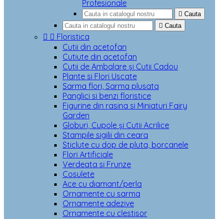
Profesionale

Cauta

Cauta


Floristica
Cutii din acetofan
Cutiute din acetofan
Cutii de Ambalare și Cutii Cadou
Plante si Flori Uscate
Sarma flori, Sarma plusata
Panglici si benzi floristice
Figurine din rasina si Miniaturi Fairy
Garden
Globuri, Cupole și Cutii Acrilice
Stampile sigilii din ceara
Sticlute cu dop de pluta, borcanele
Flori Artificiale
Verdeata si Frunze
Cosulete
Ace cu diamant/perla
Ornamente cu sarma
Ornamente adezive
Ornamente cu clestisor