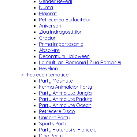
Gender Reveal
Nunta
Majorat
Petrecerea Burlacitelor
Aniversari
Ziua Indragostitilor
Craciun
Prima Impartasanie
Absolvire
Decoratiuni Halloween
La multi ani Romania | Ziua Romaniei
Revelion
Petreceri tematice
Party Masinute
Ferma Animalelor Party
Party Animalute Jungla
Party Animalute Padure
Party Animalute Ocean
Petrecere Disco
Unicorn Party
Sports Party
Party Fluturasi si Floricele
Dino Party