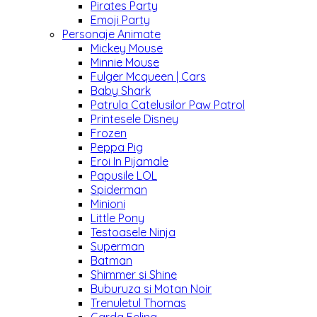
Pirates Party
Emoji Party
Personaje Animate
Mickey Mouse
Minnie Mouse
Fulger Mcqueen | Cars
Baby Shark
Patrula Catelusilor Paw Patrol
Printesele Disney
Frozen
Peppa Pig
Eroi In Pijamale
Papusile LOL
Spiderman
Minioni
Little Pony
Testoasele Ninja
Superman
Batman
Shimmer si Shine
Buburuza si Motan Noir
Trenuletul Thomas