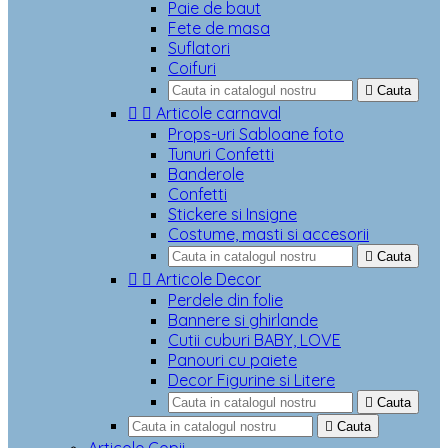
Paie de baut
Fete de masa
Suflatori
Coifuri

Cauta


Articole carnaval
Props-uri Sabloane foto
Tunuri Confetti
Banderole
Confetti
Stickere si Insigne
Costume, masti si accesorii

Cauta


Articole Decor
Perdele din folie
Bannere si ghirlande
Cutii cuburi BABY, LOVE
Panouri cu paiete
Decor Figurine si Litere

Cauta

Cauta