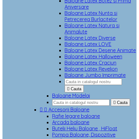
Baloane Latex Botez si Prima
Aniversare
Baloane Latex Nunta si
Petrecerea Burlacitelor
Baloane Latex Natura si
Animalute
Baloane Latex Diverse
Baloane Latex LOVE
Baloane Latex Desene Animate
Baloane Latex Halloween
Baloane Latex Craciun
Baloane Latex Revelion
Baloane Jumbo Imprimate

Cauta
Baloane Modelaj

Cauta


Accesorii Baloane
Rafie legare baloane
Arcada baloane
Butelii Heliu Baloane , HiFloat
Pompa Baloane, Dispozitive