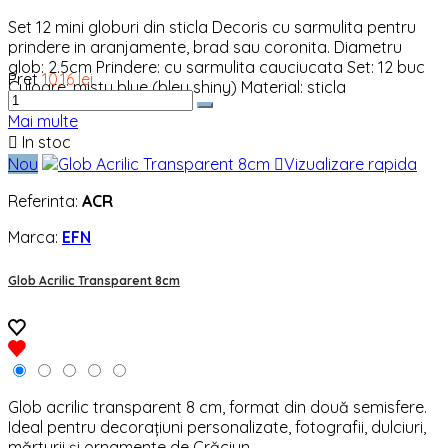
Set 12 mini globuri din sticla Decoris cu sarmulita pentru
prindere in aranjamente, brad sau coronita. Diametru
glob: 2.5cm Prindere: cu sarmulita cauciucata Set: 12 buc
Pret
10,16 lei
Culoare: misty blue (bleu shiny) Material: sticla
Mai multe

In stoc
Nou

Vizualizare rapida
Referinta:
ACR
Marca:
EFN
Glob Acrilic Transparent 8cm
Glob acrilic transparent 8 cm, format din două semisfere.
Ideal pentru decorațiuni personalizate, fotografii, dulciuri,
mărturii și ornamente de Crăciun.