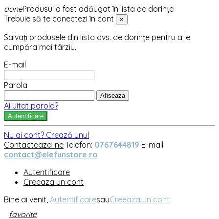
done
Produsul a fost adăugat în lista de dorințe
Trebuie să te conectezi în cont
×
Salvați produsele din lista dvs. de dorințe pentru a le
cumpăra mai târziu.
E-mail
Parola
Afiseaza
Ai uitat parola?
Autentificare
Nu ai cont? Crează unul
Contacteaza-ne
Telefon:
0767644819
E-mail:
contact@elefunstore.ro
Autentificare
Creeaza un cont
Bine ai venit,
Autentificare
sau
Creeaza un cont
favorite