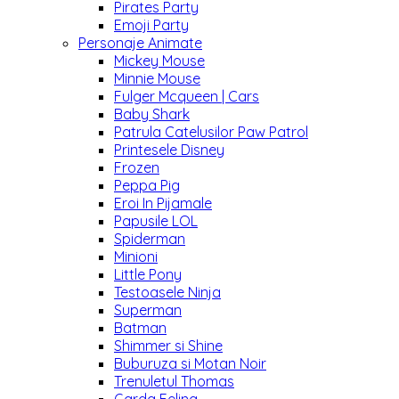
Pirates Party
Emoji Party
Personaje Animate
Mickey Mouse
Minnie Mouse
Fulger Mcqueen | Cars
Baby Shark
Patrula Catelusilor Paw Patrol
Printesele Disney
Frozen
Peppa Pig
Eroi In Pijamale
Papusile LOL
Spiderman
Minioni
Little Pony
Testoasele Ninja
Superman
Batman
Shimmer si Shine
Buburuza si Motan Noir
Trenuletul Thomas