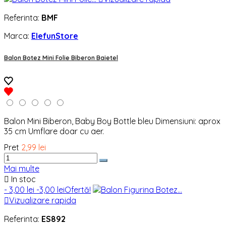
Referinta:
BMF
Marca:
ElefunStore
Balon Botez Mini Folie Biberon Baietel
Balon Mini Biberon, Baby Boy Bottle bleu Dimensiuni: aprox
35 cm Umflare doar cu aer.
Pret
2,99 lei
Mai multe

In stoc
- 3,00 lei
-3,00 lei
Ofertă!

Vizualizare rapida
Referinta:
ES892