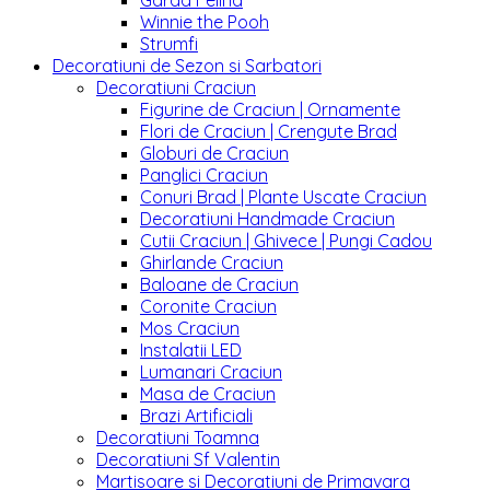
Garda Felina
Winnie the Pooh
Strumfi
Decoratiuni de Sezon si Sarbatori
Decoratiuni Craciun
Figurine de Craciun | Ornamente
Flori de Craciun | Crengute Brad
Globuri de Craciun
Panglici Craciun
Conuri Brad | Plante Uscate Craciun
Decoratiuni Handmade Craciun
Cutii Craciun | Ghivece | Pungi Cadou
Ghirlande Craciun
Baloane de Craciun
Coronite Craciun
Mos Craciun
Instalatii LED
Lumanari Craciun
Masa de Craciun
Brazi Artificiali
Decoratiuni Toamna
Decoratiuni Sf Valentin
Martisoare si Decoratiuni de Primavara