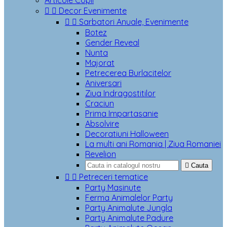
Articole Copii


Decor Evenimente


Sarbatori Anuale, Evenimente
Botez
Gender Reveal
Nunta
Majorat
Petrecerea Burlacitelor
Aniversari
Ziua Indragostitilor
Craciun
Prima Impartasanie
Absolvire
Decoratiuni Halloween
La multi ani Romania | Ziua Romaniei
Revelion

Cauta


Petreceri tematice
Party Masinute
Ferma Animalelor Party
Party Animalute Jungla
Party Animalute Padure