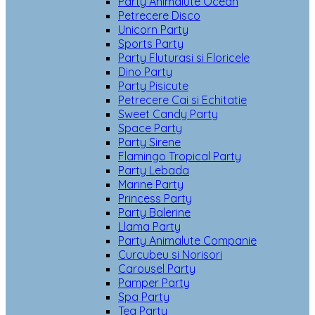
Party Animalute Ocean
Petrecere Disco
Unicorn Party
Sports Party
Party Fluturasi si Floricele
Dino Party
Party Pisicute
Petrecere Cai si Echitatie
Sweet Candy Party
Space Party
Party Sirene
Flamingo Tropical Party
Party Lebada
Marine Party
Princess Party
Party Balerine
Llama Party
Party Animalute Companie
Curcubeu si Norisori
Carousel Party
Pamper Party
Spa Party
Tea Party