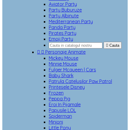
Aviator Party
Party Buburuze
Party Albinute
Mediterranean Party
Panda Party
Pirates Party
Emoji Party

Cauta


Personaje Animate
Mickey Mouse
Minnie Mouse
Fulger Mcqueen | Cars
Baby Shark
Patrula Catelusilor Paw Patrol
Printesele Disney
Frozen
Peppa Pig
Eroi In Pijamale
Papusile LOL
Spiderman
Minioni
Little Pony