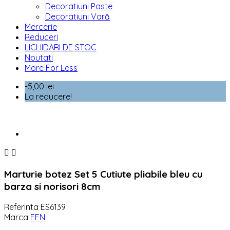
Decoratiuni Paste
Decoratiuni Vară
Mercerie
Reduceri
LICHIDARI DE STOC
Noutati
More For Less
-5,00 lei
La reducere!


Marturie botez Set 5 Cutiute pliabile bleu cu
barza si norisori 8cm
Referinta
ES6139
Marca
EFN