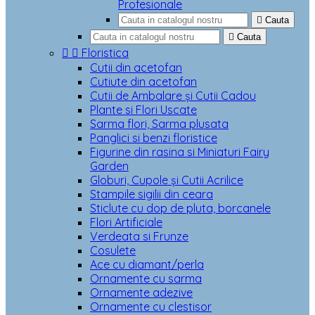
Profesionale

Cauta

Cauta


Floristica
Cutii din acetofan
Cutiute din acetofan
Cutii de Ambalare și Cutii Cadou
Plante si Flori Uscate
Sarma flori, Sarma plusata
Panglici si benzi floristice
Figurine din rasina si Miniaturi Fairy
Garden
Globuri, Cupole și Cutii Acrilice
Stampile sigilii din ceara
Sticlute cu dop de pluta, borcanele
Flori Artificiale
Verdeata si Frunze
Cosulete
Ace cu diamant/perla
Ornamente cu sarma
Ornamente adezive
Ornamente cu clestisor