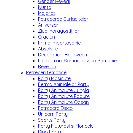
Gender Reveal
Nunta
Majorat
Petrecerea Burlacitelor
Aniversari
Ziua Indragostitilor
Craciun
Prima Impartasanie
Absolvire
Decoratiuni Halloween
La multi ani Romania | Ziua Romaniei
Revelion
Petreceri tematice
Party Masinute
Ferma Animalelor Party
Party Animalute Jungla
Party Animalute Padure
Party Animalute Ocean
Petrecere Disco
Unicorn Party
Sports Party
Party Fluturasi si Floricele
Dino Party