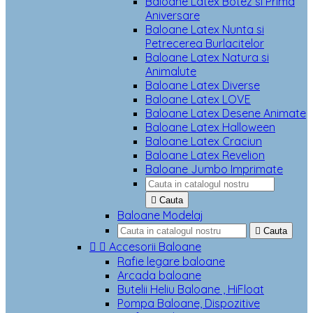
Baloane Latex Botez si Prima
Aniversare
Baloane Latex Nunta si
Petrecerea Burlacitelor
Baloane Latex Natura si
Animalute
Baloane Latex Diverse
Baloane Latex LOVE
Baloane Latex Desene Animate
Baloane Latex Halloween
Baloane Latex Craciun
Baloane Latex Revelion
Baloane Jumbo Imprimate

Cauta
Baloane Modelaj

Cauta


Accesorii Baloane
Rafie legare baloane
Arcada baloane
Butelii Heliu Baloane , HiFloat
Pompa Baloane, Dispozitive