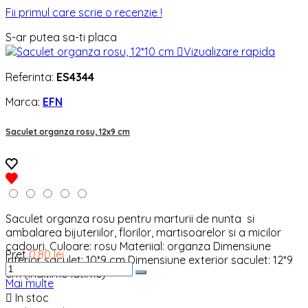
Fii primul care scrie o recenzie !
S-ar putea sa-ti placa

Vizualizare rapida
Referinta:
ES4344
Marca:
EFN
Saculet organza rosu, 12x9 cm
Saculet organza rosu pentru marturii de nunta si
ambalarea bijuteriilor, florilor, martisoarelor si a micilor
cadouri. Culoare: rosu Materiial: organza Dimensiune
Pret
0,80 lei
interior saculet: 10*9 cm Dimensiune exterior saculet: 12*9
cm (inaltime*latime)
Mai multe

In stoc