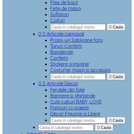
Paie de baut
Fete de masa
Suflatori
Coifuri

Cauta


Articole carnaval
Props-uri Sabloane foto
Tunuri Confetti
Banderole
Confetti
Stickere si Insigne
Costume, masti si accesorii

Cauta


Articole Decor
Perdele din folie
Bannere si ghirlande
Cutii cuburi BABY, LOVE
Panouri cu paiete
Decor Figurine si Litere

Cauta

Cauta