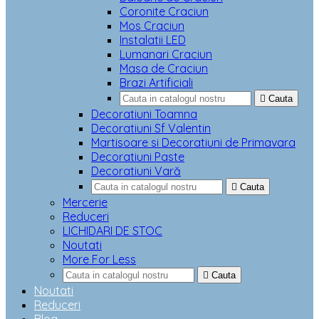
Coronite Craciun
Mos Craciun
Instalatii LED
Lumanari Craciun
Masa de Craciun
Brazi Artificiali

Cauta
Decoratiuni Toamna
Decoratiuni Sf Valentin
Martisoare si Decoratiuni de Primavara
Decoratiuni Paste
Decoratiuni Vară

Cauta
Mercerie
Reduceri
LICHIDARI DE STOC
Noutati
More For Less

Cauta
Noutati
Reduceri