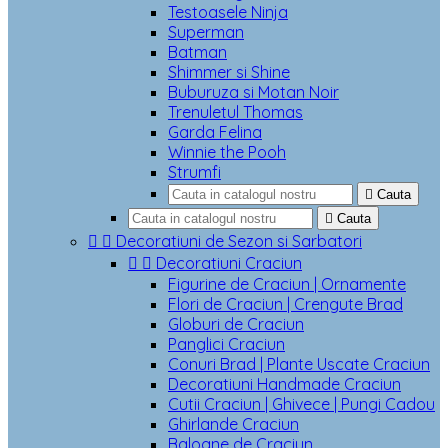
Testoasele Ninja
Superman
Batman
Shimmer si Shine
Buburuza si Motan Noir
Trenuletul Thomas
Garda Felina
Winnie the Pooh
Strumfi

Cauta

Cauta


Decoratiuni de Sezon si Sarbatori


Decoratiuni Craciun
Figurine de Craciun | Ornamente
Flori de Craciun | Crengute Brad
Globuri de Craciun
Panglici Craciun
Conuri Brad | Plante Uscate Craciun
Decoratiuni Handmade Craciun
Cutii Craciun | Ghivece | Pungi Cadou
Ghirlande Craciun
Baloane de Craciun