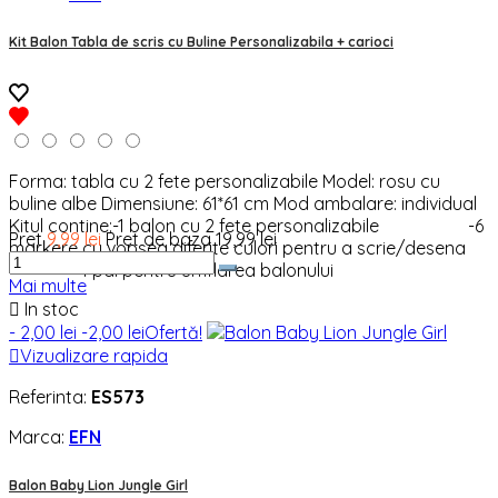
Kit Balon Tabla de scris cu Buline Personalizabila + carioci
Forma: tabla cu 2 fete personalizabile Model: rosu cu
buline albe Dimensiune: 61*61 cm Mod ambalare: individual
Kitul contine:-1 balon cu 2 fete personalizabile -6
Pret
9,99 lei
Pret de baza
19,99 lei
markere cu vopsea diferite culori pentru a scrie/desena
-1 pai pentru umflarea balonului
Mai multe

In stoc
- 2,00 lei
-2,00 lei
Ofertă!

Vizualizare rapida
Referinta:
ES573
Marca:
EFN
Balon Baby Lion Jungle Girl