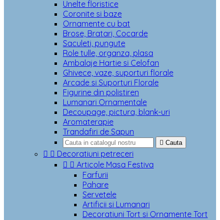
Unelte floristice
Coronite si baze
Ornamente cu bat
Brose, Bratari, Cocarde
Saculeti, pungute
Role tulle, organza, plasa
Ambalaje Hartie si Celofan
Ghivece, vaze, suporturi florale
Arcade si Suporturi Florale
Figurine din polistiren
Lumanari Ornamentale
Decoupage, pictura, blank-uri
Aromaterapie
Trandafiri de Sapun

Cauta


Decoratiuni petreceri


Articole Masa Festiva
Farfurii
Pahare
Servetele
Artificii si Lumanari
Decoratiuni Tort si Ornamente Tort