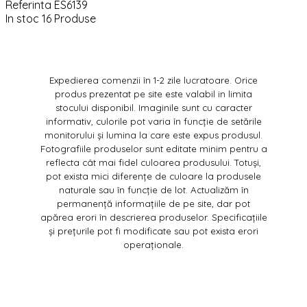
Referinta
ES6139
In stoc
16 Produse
Expedierea comenzii în 1-2 zile lucratoare. Orice
produs prezentat pe site este valabil in limita
stocului disponibil. Imaginile sunt cu caracter
informativ, culorile pot varia în funcție de setările
monitorului și lumina la care este expus produsul.
Fotografiile produselor sunt editate minim pentru a
reflecta cât mai fidel culoarea produsului. Totuși,
pot exista mici diferențe de culoare la produsele
naturale sau în funcție de lot. Actualizăm în
permanență informațiile de pe site, dar pot
apărea erori în descrierea produselor. Specificațiile
și prețurile pot fi modificate sau pot exista erori
operaționale.