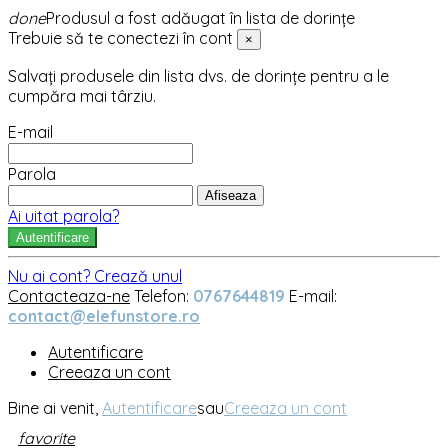
done
Produsul a fost adăugat în lista de dorințe
Trebuie să te conectezi în cont
×
Salvați produsele din lista dvs. de dorințe pentru a le
cumpăra mai târziu.
E-mail
Parola
Afiseaza
Ai uitat parola?
Autentificare
Nu ai cont? Crează unul
Contacteaza-ne
Telefon:
0767644819
E-mail:
contact@elefunstore.ro
Autentificare
Creeaza un cont
Bine ai venit,
Autentificare
sau
Creeaza un cont
favorite