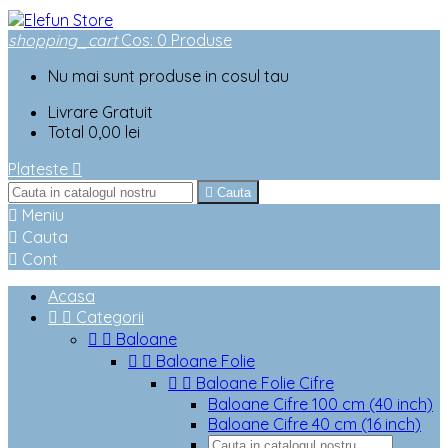
shopping_cart
Cos
:
0
Produse
Nu mai sunt produse in cosul tau
Livrare
Gratuit
Total
0,00 lei
Plateste


Cauta

Meniu

Cauta

Cont
Acasa


Categorii


Baloane


Baloane Folie


Baloane Folie Cifre
Baloane Cifre 100 cm (40 inch)
Baloane Cifre 40 cm (16 inch)