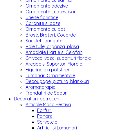
Ornamente cu sarma
Ornamente adezive
Ornamente cu clestisor
Unelte floristice
Coronite si baze
Ornamente cu bat
Brose, Bratari, Cocarde
Saculeti, pungute
Role tulle, organza, plasa
Ambalaje Hartie si Celofan
Ghivece, vaze, suporturi florale
Arcade si Suporturi Florale
Figurine din polistiren
Lumanari Ornamentale
Decoupage, pictura, blank-uri
Aromaterapie
Trandafiri de Sapun
Decoratiuni petreceri
Articole Masa Festiva
Farfurii
Pahare
Servetele
Artificii si Lumanari