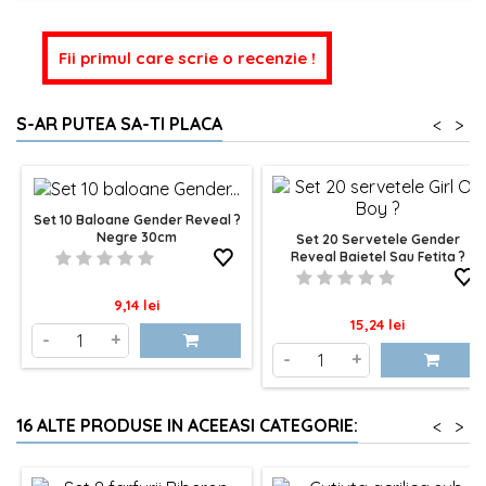
Fii primul care scrie o recenzie !
S-AR PUTEA SA-TI PLACA
<
>
Set 10 Baloane Gender Reveal ?
Negre 30cm
Set 20 Servetele Gender
Reveal Baietel Sau Fetita ?
Pret
9,14 lei
Pret
15,24 lei
-
+
-
+
16 ALTE PRODUSE IN ACEEASI CATEGORIE:
<
>