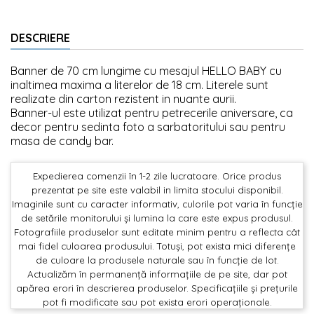
DESCRIERE
Banner de 70 cm lungime cu mesajul HELLO BABY cu
inaltimea maxima a literelor de 18 cm. Literele sunt
realizate din carton rezistent in nuante aurii.
Banner-ul este utilizat pentru petrecerile aniversare, ca
decor pentru sedinta foto a sarbatoritului sau pentru
masa de candy bar.
Expedierea comenzii în 1-2 zile lucratoare. Orice produs
prezentat pe site este valabil in limita stocului disponibil.
Imaginile sunt cu caracter informativ, culorile pot varia în funcție
de setările monitorului și lumina la care este expus produsul.
Fotografiile produselor sunt editate minim pentru a reflecta cât
mai fidel culoarea produsului. Totuși, pot exista mici diferențe
de culoare la produsele naturale sau în funcție de lot.
Actualizăm în permanență informațiile de pe site, dar pot
apărea erori în descrierea produselor. Specificațiile și prețurile
pot fi modificate sau pot exista erori operaționale.