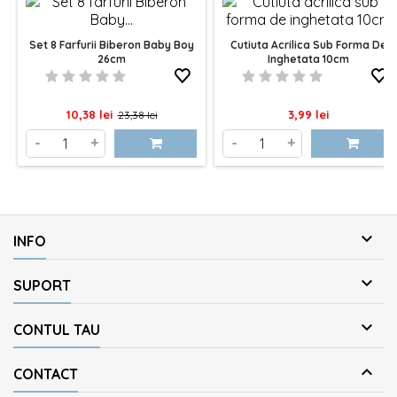
Set 8 Farfurii Biberon Baby Boy
Cutiuta Acrilica Sub Forma De
26cm
Inghetata 10cm
Pret
Pret
Pret
10,38 lei
3,99 lei
23,38 lei
de
-
+
-
+
baza

INFO

SUPORT

CONTUL TAU

CONTACT