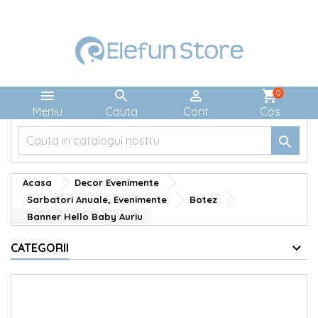



shopping_cart
0
Meniu
Cauta
Cont
Cos

Acasa
Decor Evenimente
Sarbatori Anuale, Evenimente
Botez
Banner Hello Baby Auriu
CATEGORII