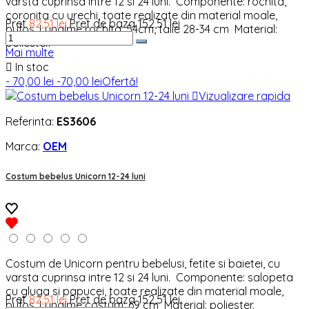
varsta cuprinsa intre 12 si 24 luni. Componente: rochita,
coronita cu urechi, toate realizate din material moale,
Pret
82,51 lei
Pret de baza
152,51 lei
pufos. Lungime rochita: 54cm, talie 28-34 cm Material:
poliester.
Mai multe

In stoc
- 70,00 lei
-70,00 lei
Ofertă!

Vizualizare rapida
Referinta:
ES3606
Marca:
OEM
Costum bebelus Unicorn 12-24 luni
Costum de Unicorn pentru bebelusi, fetite si baietei, cu
varsta cuprinsa intre 12 si 24 luni. Componente: salopeta
cu gluga si papucei, toate realizate din material moale,
Pret
82,51 lei
Pret de baza
152,51 lei
pufos. Lungime costum: 69 cm Material: poliester.