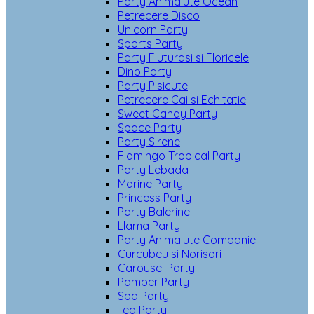
Party Animalute Ocean
Petrecere Disco
Unicorn Party
Sports Party
Party Fluturasi si Floricele
Dino Party
Party Pisicute
Petrecere Cai si Echitatie
Sweet Candy Party
Space Party
Party Sirene
Flamingo Tropical Party
Party Lebada
Marine Party
Princess Party
Party Balerine
Llama Party
Party Animalute Companie
Curcubeu si Norisori
Carousel Party
Pamper Party
Spa Party
Tea Party