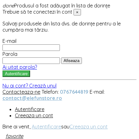
done
Produsul a fost adăugat în lista de dorințe
Trebuie să te conectezi în cont
×
Salvați produsele din lista dvs. de dorințe pentru a le
cumpăra mai târziu.
E-mail
Parola
Afiseaza
Ai uitat parola?
Autentificare
Nu ai cont? Crează unul
Contacteaza-ne
Telefon:
0767644819
E-mail:
contact@elefunstore.ro
Autentificare
Creeaza un cont
Bine ai venit,
Autentificare
sau
Creeaza un cont
favorite