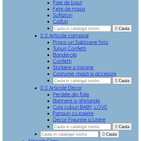
Paie de baut
Fete de masa
Suflatori
Coifuri

Cauta


Articole carnaval
Props-uri Sabloane foto
Tunuri Confetti
Banderole
Confetti
Stickere si Insigne
Costume, masti si accesorii

Cauta


Articole Decor
Perdele din folie
Bannere si ghirlande
Cutii cuburi BABY, LOVE
Panouri cu paiete
Decor Figurine si Litere

Cauta

Cauta