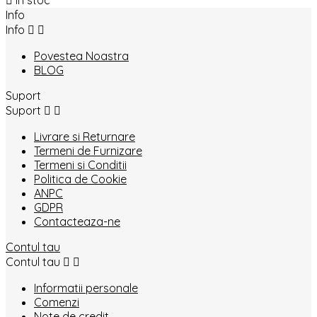

In stoc
Info
Info


Povestea Noastra
BLOG
Suport
Suport


Livrare si Returnare
Termeni de Furnizare
Termeni si Conditii
Politica de Cookie
ANPC
GDPR
Contacteaza-ne
Contul tau
Contul tau


Informatii personale
Comenzi
Note de credit