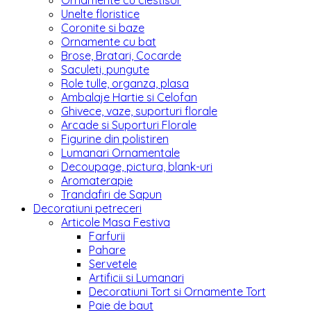
Ornamente cu clestisor
Unelte floristice
Coronite si baze
Ornamente cu bat
Brose, Bratari, Cocarde
Saculeti, pungute
Role tulle, organza, plasa
Ambalaje Hartie si Celofan
Ghivece, vaze, suporturi florale
Arcade si Suporturi Florale
Figurine din polistiren
Lumanari Ornamentale
Decoupage, pictura, blank-uri
Aromaterapie
Trandafiri de Sapun
Decoratiuni petreceri
Articole Masa Festiva
Farfurii
Pahare
Servetele
Artificii si Lumanari
Decoratiuni Tort si Ornamente Tort
Paie de baut