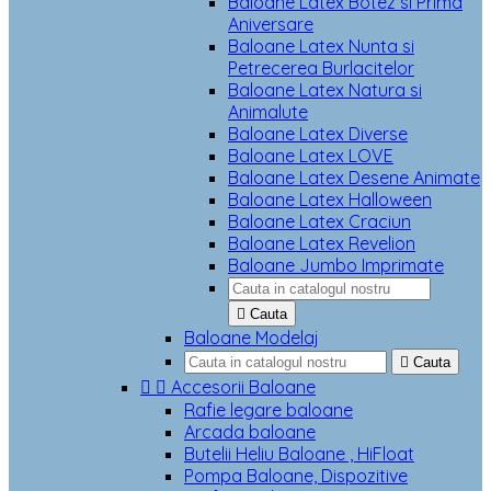
Baloane Latex Botez si Prima
Aniversare
Baloane Latex Nunta si
Petrecerea Burlacitelor
Baloane Latex Natura si
Animalute
Baloane Latex Diverse
Baloane Latex LOVE
Baloane Latex Desene Animate
Baloane Latex Halloween
Baloane Latex Craciun
Baloane Latex Revelion
Baloane Jumbo Imprimate

Cauta
Baloane Modelaj

Cauta


Accesorii Baloane
Rafie legare baloane
Arcada baloane
Butelii Heliu Baloane , HiFloat
Pompa Baloane, Dispozitive