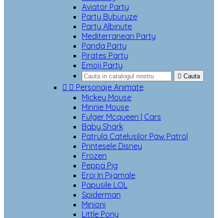
Aviator Party
Party Buburuze
Party Albinute
Mediterranean Party
Panda Party
Pirates Party
Emoji Party

Cauta


Personaje Animate
Mickey Mouse
Minnie Mouse
Fulger Mcqueen | Cars
Baby Shark
Patrula Catelusilor Paw Patrol
Printesele Disney
Frozen
Peppa Pig
Eroi In Pijamale
Papusile LOL
Spiderman
Minioni
Little Pony