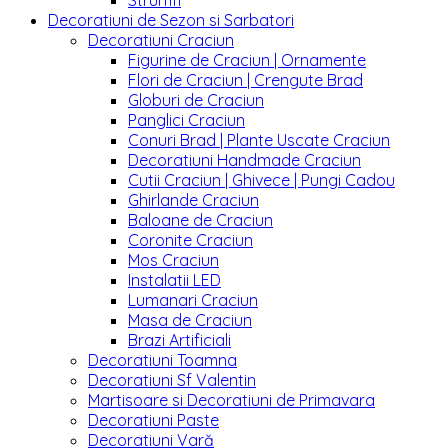
Strumfi
Decoratiuni de Sezon si Sarbatori
Decoratiuni Craciun
Figurine de Craciun | Ornamente
Flori de Craciun | Crengute Brad
Globuri de Craciun
Panglici Craciun
Conuri Brad | Plante Uscate Craciun
Decoratiuni Handmade Craciun
Cutii Craciun | Ghivece | Pungi Cadou
Ghirlande Craciun
Baloane de Craciun
Coronite Craciun
Mos Craciun
Instalatii LED
Lumanari Craciun
Masa de Craciun
Brazi Artificiali
Decoratiuni Toamna
Decoratiuni Sf Valentin
Martisoare si Decoratiuni de Primavara
Decoratiuni Paste
Decoratiuni Vară