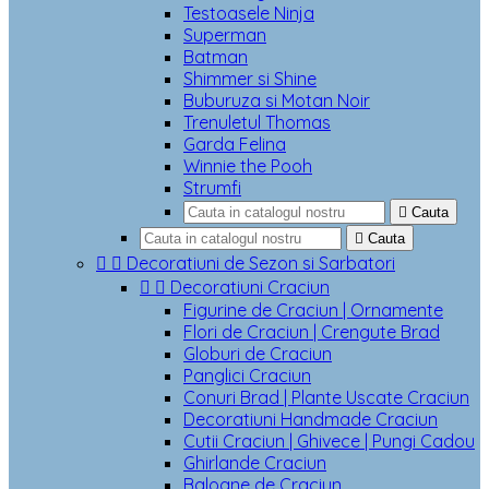
Testoasele Ninja
Superman
Batman
Shimmer si Shine
Buburuza si Motan Noir
Trenuletul Thomas
Garda Felina
Winnie the Pooh
Strumfi

Cauta

Cauta


Decoratiuni de Sezon si Sarbatori


Decoratiuni Craciun
Figurine de Craciun | Ornamente
Flori de Craciun | Crengute Brad
Globuri de Craciun
Panglici Craciun
Conuri Brad | Plante Uscate Craciun
Decoratiuni Handmade Craciun
Cutii Craciun | Ghivece | Pungi Cadou
Ghirlande Craciun
Baloane de Craciun