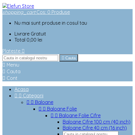
shopping_cart
Cos
:
0
Produse
Nu mai sunt produse in cosul tau
Livrare
Gratuit
Total
0,00 lei
Plateste


Cauta

Meniu

Cauta

Cont
Acasa


Categorii


Baloane


Baloane Folie


Baloane Folie Cifre
Baloane Cifre 100 cm (40 inch)
Baloane Cifre 40 cm (16 inch)