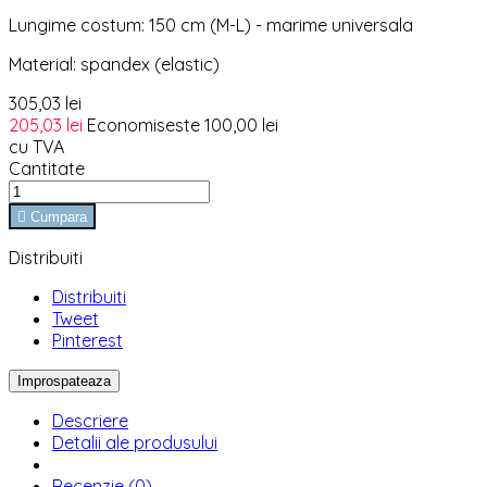
Lungime costum: 150 cm (M-L) - marime universala
Material: spandex (elastic)
305,03 lei
205,03 lei
Economiseste 100,00 lei
cu TVA
Cantitate

Cumpara
Distribuiti
Distribuiti
Tweet
Pinterest
Descriere
Detalii ale produsului
Recenzie (0)