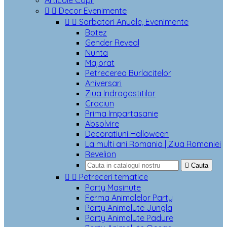
Articole Copii


Decor Evenimente


Sarbatori Anuale, Evenimente
Botez
Gender Reveal
Nunta
Majorat
Petrecerea Burlacitelor
Aniversari
Ziua Indragostitilor
Craciun
Prima Impartasanie
Absolvire
Decoratiuni Halloween
La multi ani Romania | Ziua Romaniei
Revelion

Cauta


Petreceri tematice
Party Masinute
Ferma Animalelor Party
Party Animalute Jungla
Party Animalute Padure