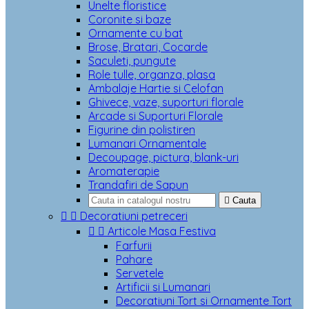
Unelte floristice
Coronite si baze
Ornamente cu bat
Brose, Bratari, Cocarde
Saculeti, pungute
Role tulle, organza, plasa
Ambalaje Hartie si Celofan
Ghivece, vaze, suporturi florale
Arcade si Suporturi Florale
Figurine din polistiren
Lumanari Ornamentale
Decoupage, pictura, blank-uri
Aromaterapie
Trandafiri de Sapun

Cauta


Decoratiuni petreceri


Articole Masa Festiva
Farfurii
Pahare
Servetele
Artificii si Lumanari
Decoratiuni Tort si Ornamente Tort