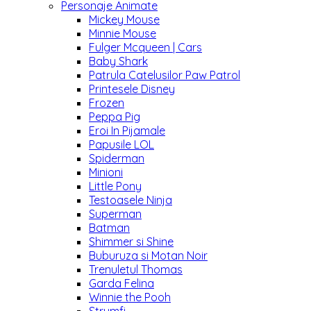
Personaje Animate
Mickey Mouse
Minnie Mouse
Fulger Mcqueen | Cars
Baby Shark
Patrula Catelusilor Paw Patrol
Printesele Disney
Frozen
Peppa Pig
Eroi In Pijamale
Papusile LOL
Spiderman
Minioni
Little Pony
Testoasele Ninja
Superman
Batman
Shimmer si Shine
Buburuza si Motan Noir
Trenuletul Thomas
Garda Felina
Winnie the Pooh