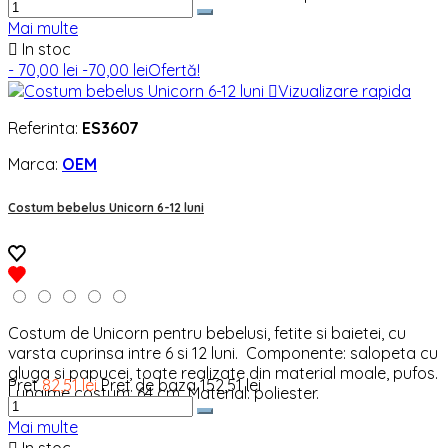
Mai multe

In stoc
- 70,00 lei
-70,00 lei
Ofertă!

Vizualizare rapida
Referinta:
ES3607
Marca:
OEM
Costum bebelus Unicorn 6-12 luni
Costum de Unicorn pentru bebelusi, fetite si baietei, cu
varsta cuprinsa intre 6 si 12 luni. Componente: salopeta cu
gluga si papucei, toate realizate din material moale, pufos.
Pret
82,51 lei
Pret de baza
152,51 lei
Lungime costum: 64 cm Material: poliester.
Mai multe