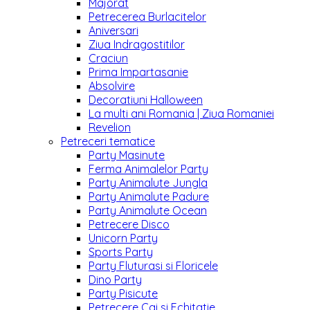
Majorat
Petrecerea Burlacitelor
Aniversari
Ziua Indragostitilor
Craciun
Prima Impartasanie
Absolvire
Decoratiuni Halloween
La multi ani Romania | Ziua Romaniei
Revelion
Petreceri tematice
Party Masinute
Ferma Animalelor Party
Party Animalute Jungla
Party Animalute Padure
Party Animalute Ocean
Petrecere Disco
Unicorn Party
Sports Party
Party Fluturasi si Floricele
Dino Party
Party Pisicute
Petrecere Cai si Echitatie