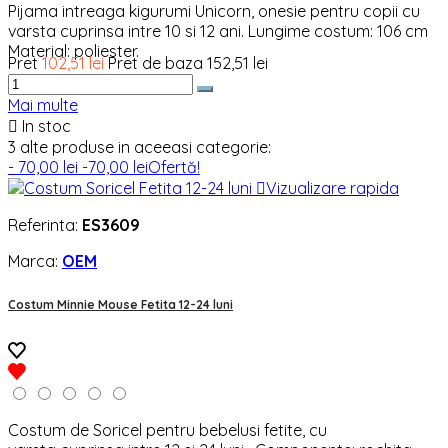
Pijama intreaga kigurumi Unicorn, onesie pentru copii cu
varsta cuprinsa intre 10 si 12 ani. Lungime costum: 106 cm
Material: poliester.
Pret
102,51 lei
Pret de baza
152,51 lei
Mai multe

In stoc
3 alte produse in aceeasi categorie:
- 70,00 lei
-70,00 lei
Ofertă!

Vizualizare rapida
Referinta:
ES3609
Marca:
OEM
Costum Minnie Mouse Fetita 12-24 luni
Costum de Soricel pentru bebelusi fetite, cu