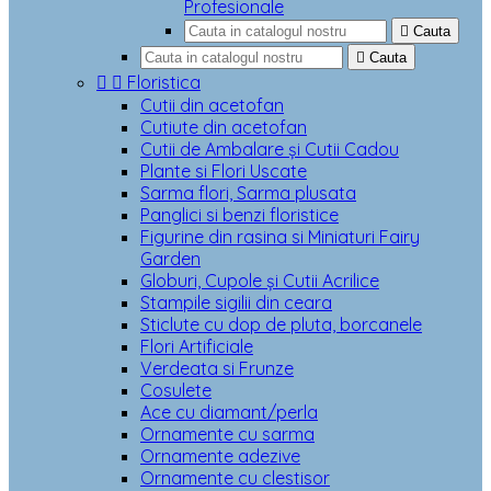
Profesionale

Cauta

Cauta


Floristica
Cutii din acetofan
Cutiute din acetofan
Cutii de Ambalare și Cutii Cadou
Plante si Flori Uscate
Sarma flori, Sarma plusata
Panglici si benzi floristice
Figurine din rasina si Miniaturi Fairy
Garden
Globuri, Cupole și Cutii Acrilice
Stampile sigilii din ceara
Sticlute cu dop de pluta, borcanele
Flori Artificiale
Verdeata si Frunze
Cosulete
Ace cu diamant/perla
Ornamente cu sarma
Ornamente adezive
Ornamente cu clestisor