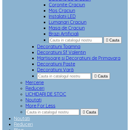
Coronite Craciun
Mos Craciun
Instalatii LED
Lumanari Craciun
Masa de Craciun
Brazi Artificiali

Cauta
Decoratiuni Toamna
Decoratiuni Sf Valentin
Martisoare si Decoratiuni de Primavara
Decoratiuni Paste
Decoratiuni Vară

Cauta
Mercerie
Reduceri
LICHIDARI DE STOC
Noutati
More For Less

Cauta
Noutati
Reduceri