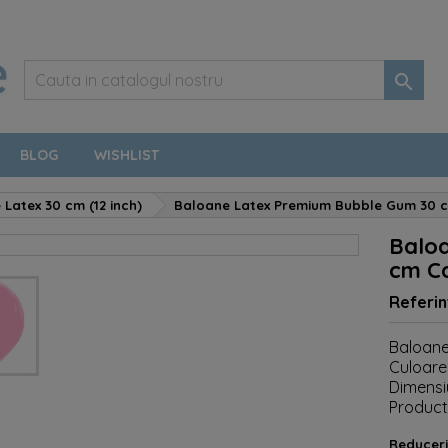

BLOG
WISHLIST
Latex 30 cm (12 inch)
Baloane Latex Premium Bubble Gum 30 
Balo
cm C
Referin
Baloane
Culoare
Dimensiu
Producti
Reduceri