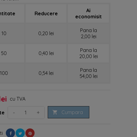
Ai
ntitate
Reducere
economisit
Pana la
10
0,20 lei
2,00 lei
Pana la
50
0,40 lei
20,00 lei
Pana la
100
0,54 lei
54,00 lei
lei
cu TVA
Cumpara
-
+
te

ti