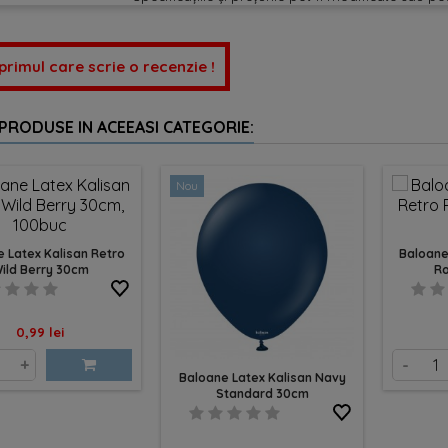
 primul care scrie o recenzie !
 PRODUSE IN ACEEASI CATEGORIE:
Nou
 Latex Kalisan Retro
Baloane
ild Berry 30cm
R
Pret
0,99 lei
+
-
Baloane Latex Kalisan Navy
Standard 30cm