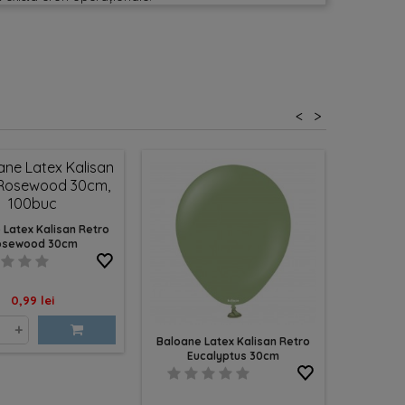
<
>
 Latex Kalisan Retro
Baloane
osewood 30cm
St
Pret
0,99 lei
+
-
Baloane Latex Kalisan Retro
Eucalyptus 30cm