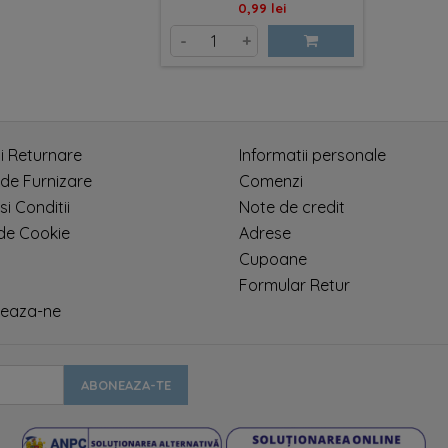
Pret
0,99 lei
-
+
si Returnare
Informatii personale
 de Furnizare
Comenzi
si Conditii
Note de credit
 de Cookie
Adrese
Cupoane
Formular Retur
eaza-ne