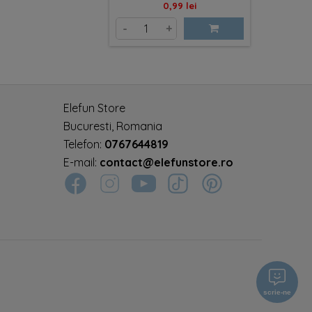
Pret
0,99 lei
-
+
Elefun Store
Bucuresti, Romania
Telefon:
0767644819
E-mail:
contact@elefunstore.ro
scrie-ne