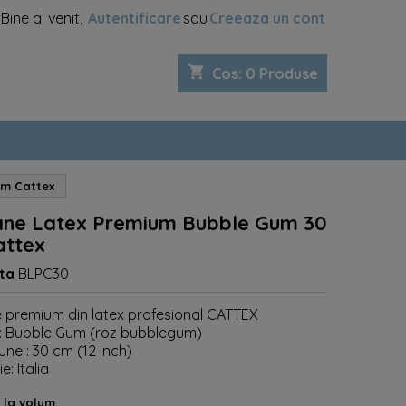
Bine ai venit,
Autentificare
sau
Creeaza un cont
shopping_cart
Cos
:
0
Produse
cm Cattex
ane Latex Premium Bubble Gum 30
attex
ta
BLPC30
 premium din latex profesional CATTEX
: Bubble Gum (roz bubblegum)
ne : 30 cm (12 inch)
e: Italia
 la volum