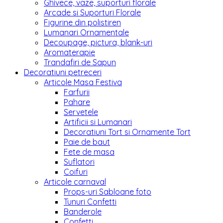
Ghivece, vaze, suporturi florale
Arcade si Suporturi Florale
Figurine din polistiren
Lumanari Ornamentale
Decoupage, pictura, blank-uri
Aromaterapie
Trandafiri de Sapun
Decoratiuni petreceri
Articole Masa Festiva
Farfurii
Pahare
Servetele
Artificii si Lumanari
Decoratiuni Tort si Ornamente Tort
Paie de baut
Fete de masa
Suflatori
Coifuri
Articole carnaval
Props-uri Sabloane foto
Tunuri Confetti
Banderole
Confetti