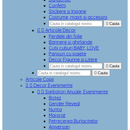
Confetti
Stickere si Insigne
Costume, masti si accesorii

Cauta


Articole Decor
Perdele din folie
Bannere si ghirlande
Cutii cuburi BABY, LOVE
Panouri cu paiete
Decor Figurine si Litere

Cauta

Cauta
Articole Copii


Decor Evenimente


Sarbatori Anuale, Evenimente
Botez
Gender Reveal
Nunta
Majorat
Petrecerea Burlacitelor
Aniversari