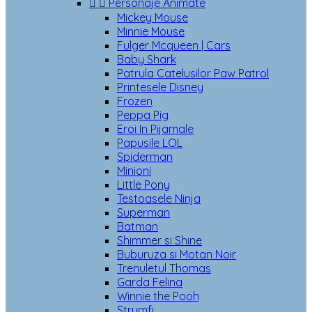


Personaje Animate
Mickey Mouse
Minnie Mouse
Fulger Mcqueen | Cars
Baby Shark
Patrula Catelusilor Paw Patrol
Printesele Disney
Frozen
Peppa Pig
Eroi In Pijamale
Papusile LOL
Spiderman
Minioni
Little Pony
Testoasele Ninja
Superman
Batman
Shimmer si Shine
Buburuza si Motan Noir
Trenuletul Thomas
Garda Felina
Winnie the Pooh
Strumfi