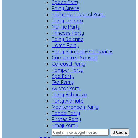
Space Party
Party Sirene
Flamingo Tropical Party
Party Lebada
Marine Party
Princess Party
Party Balerine
Llama Party
Party Animalute Companie
Curcubeu si Norisori
Carousel Party
Pamper Party
Spa Party
Tea Party
Aviator Party
Party Buburuze
Party Albinute
Mediterranean Party
Panda Party
Pirates Party
Emoji Party

Cauta