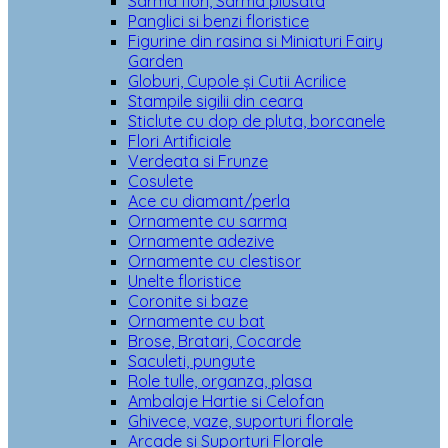
Sarma flori, Sarma plusata
Panglici si benzi floristice
Figurine din rasina si Miniaturi Fairy
Garden
Globuri, Cupole și Cutii Acrilice
Stampile sigilii din ceara
Sticlute cu dop de pluta, borcanele
Flori Artificiale
Verdeata si Frunze
Cosulete
Ace cu diamant/perla
Ornamente cu sarma
Ornamente adezive
Ornamente cu clestisor
Unelte floristice
Coronite si baze
Ornamente cu bat
Brose, Bratari, Cocarde
Saculeti, pungute
Role tulle, organza, plasa
Ambalaje Hartie si Celofan
Ghivece, vaze, suporturi florale
Arcade si Suporturi Florale