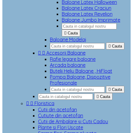
Baloane Latex Halloween
Baloane Latex Craciun
Baloane Latex Revelion
Baloane Jumbo Imprimate

Cauta
Baloane Modelaj

Cauta


Accesorii Baloane
Rafie legare baloane
Arcada baloane
Butelii Heliu Baloane , HiFloat
Pompa Baloane, Dispozitive
Profesionale

Cauta

Cauta


Floristica
Cutii din acetofan
Cutiute din acetofan
Cutii de Ambalare și Cutii Cadou
Plante si Flori Uscate