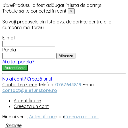
done
Produsul a fost adăugat în lista de dorințe
Trebuie să te conectezi în cont
×
Salvați produsele din lista dvs. de dorințe pentru a le
cumpăra mai târziu.
E-mail
Parola
Afiseaza
Ai uitat parola?
Autentificare
Nu ai cont? Crează unul
Contacteaza-ne
Telefon:
0767644819
E-mail:
contact@elefunstore.ro
Autentificare
Creeaza un cont
Bine ai venit,
Autentificare
sau
Creeaza un cont
favorite