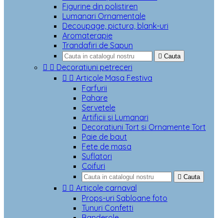
Figurine din polistiren
Lumanari Ornamentale
Decoupage, pictura, blank-uri
Aromaterapie
Trandafiri de Sapun

Cauta


Decoratiuni petreceri


Articole Masa Festiva
Farfurii
Pahare
Servetele
Artificii si Lumanari
Decoratiuni Tort si Ornamente Tort
Paie de baut
Fete de masa
Suflatori
Coifuri

Cauta


Articole carnaval
Props-uri Sabloane foto
Tunuri Confetti
Banderole