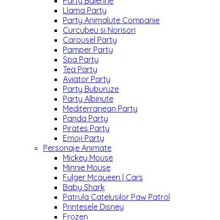
Party Balerine
Llama Party
Party Animalute Companie
Curcubeu si Norisori
Carousel Party
Pamper Party
Spa Party
Tea Party
Aviator Party
Party Buburuze
Party Albinute
Mediterranean Party
Panda Party
Pirates Party
Emoji Party
Personaje Animate
Mickey Mouse
Minnie Mouse
Fulger Mcqueen | Cars
Baby Shark
Patrula Catelusilor Paw Patrol
Printesele Disney
Frozen