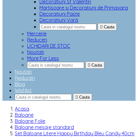
Decoratiuni Sf Valentin
Martisoare si Decoratiuni de Primavara
Decoratiuni Paste
Decoratiuni Vară

Cauta
Mercerie
Reduceri
LICHIDARI DE STOC
Noutati
More For Less

Cauta
Noutati
Reduceri
Blog
Wishlist

Cauta
Acasa
Baloane
Baloane Folie
Baloane mesaje standard
Set Baloane Litere Happy Birthday Bleu Candy 40cm