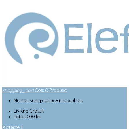
shopping_cart
Cos
:
0
Produse
Nu mai sunt produse in cosul tau
Livrare
Gratuit
Total
0,00 lei
Plateste
