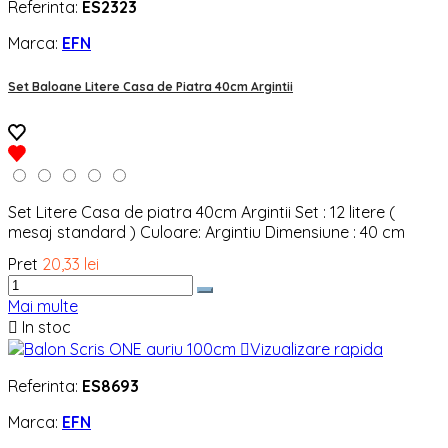
Referinta:
ES2323
Marca:
EFN
Set Baloane Litere Casa de Piatra 40cm Argintii
Set Litere Casa de piatra 40cm Argintii Set : 12 litere (
mesaj standard ) Culoare: Argintiu Dimensiune : 40 cm
Pret
20,33 lei
Mai multe

In stoc

Vizualizare rapida
Referinta:
ES8693
Marca:
EFN