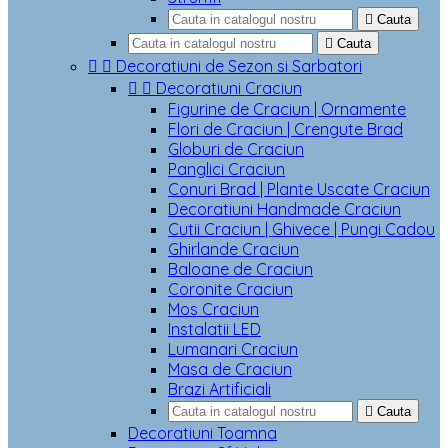

Cauta

Cauta


Decoratiuni de Sezon si Sarbatori


Decoratiuni Craciun
Figurine de Craciun | Ornamente
Flori de Craciun | Crengute Brad
Globuri de Craciun
Panglici Craciun
Conuri Brad | Plante Uscate Craciun
Decoratiuni Handmade Craciun
Cutii Craciun | Ghivece | Pungi Cadou
Ghirlande Craciun
Baloane de Craciun
Coronite Craciun
Mos Craciun
Instalatii LED
Lumanari Craciun
Masa de Craciun
Brazi Artificiali

Cauta
Decoratiuni Toamna