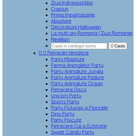
Ziua Indragostitilor
Craciun
Prima Impartasanie
Absolvire
Decoratiuni Halloween
La multi ani Romania | Ziua Romaniei
Revelion

Cauta


Petreceri tematice
Party Masinute
Ferma Animalelor Party
Party Animalute Jungla
Party Animalute Padure
Party Animalute Ocean
Petrecere Disco
Unicorn Party
Sports Party
Party Fluturasi si Floricele
Dino Party
Party Pisicute
Petrecere Cai si Echitatie
Sweet Candy Party