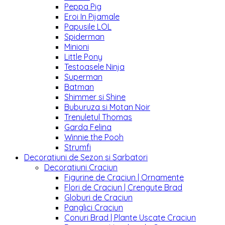
Peppa Pig
Eroi In Pijamale
Papusile LOL
Spiderman
Minioni
Little Pony
Testoasele Ninja
Superman
Batman
Shimmer si Shine
Buburuza si Motan Noir
Trenuletul Thomas
Garda Felina
Winnie the Pooh
Strumfi
Decoratiuni de Sezon si Sarbatori
Decoratiuni Craciun
Figurine de Craciun | Ornamente
Flori de Craciun | Crengute Brad
Globuri de Craciun
Panglici Craciun
Conuri Brad | Plante Uscate Craciun