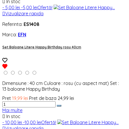

In stoc
- 5,00 lei
-5,00 lei
Ofertă!

Vizualizare rapida
Referinta:
ES1408
Marca:
EFN
Set Baloane Litere Happy Birthday rosu 40cm
Dimensiune : 40 cm Culoare : rosu (cu aspect mat) Set :
13 baloane Happy Birthday
Pret
19,99 lei
Pret de baza
24,99 lei
Mai multe

In stoc
- 10,00 lei
-10,00 lei
Ofertă!

Vizualizare rapida