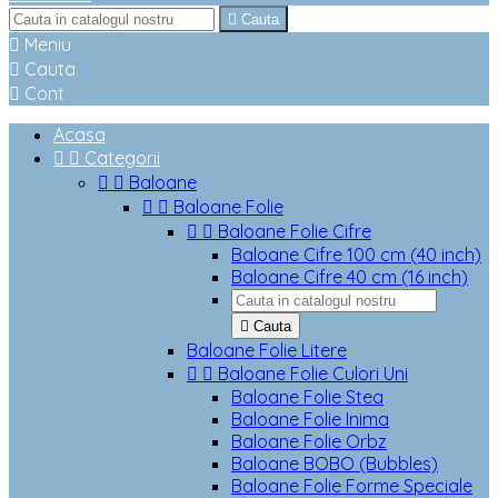

Cauta

Meniu

Cauta

Cont
Acasa


Categorii


Baloane


Baloane Folie


Baloane Folie Cifre
Baloane Cifre 100 cm (40 inch)
Baloane Cifre 40 cm (16 inch)

Cauta
Baloane Folie Litere


Baloane Folie Culori Uni
Baloane Folie Stea
Baloane Folie Inima
Baloane Folie Orbz
Baloane BOBO (Bubbles)
Baloane Folie Forme Speciale