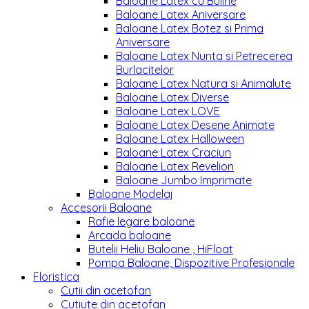
Baloane Latex cu Buline
Baloane Latex Aniversare
Baloane Latex Botez si Prima
Aniversare
Baloane Latex Nunta si Petrecerea
Burlacitelor
Baloane Latex Natura si Animalute
Baloane Latex Diverse
Baloane Latex LOVE
Baloane Latex Desene Animate
Baloane Latex Halloween
Baloane Latex Craciun
Baloane Latex Revelion
Baloane Jumbo Imprimate
Baloane Modelaj
Accesorii Baloane
Rafie legare baloane
Arcada baloane
Butelii Heliu Baloane , HiFloat
Pompa Baloane, Dispozitive Profesionale
Floristica
Cutii din acetofan
Cutiute din acetofan