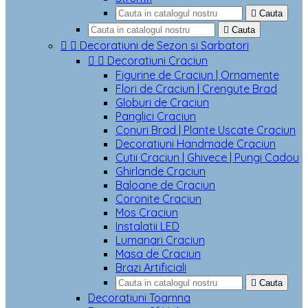

Cauta

Cauta


Decoratiuni de Sezon si Sarbatori


Decoratiuni Craciun
Figurine de Craciun | Ornamente
Flori de Craciun | Crengute Brad
Globuri de Craciun
Panglici Craciun
Conuri Brad | Plante Uscate Craciun
Decoratiuni Handmade Craciun
Cutii Craciun | Ghivece | Pungi Cadou
Ghirlande Craciun
Baloane de Craciun
Coronite Craciun
Mos Craciun
Instalatii LED
Lumanari Craciun
Masa de Craciun
Brazi Artificiali

Cauta
Decoratiuni Toamna