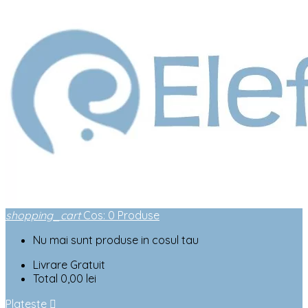
shopping_cart
Cos
:
0
Produse
Nu mai sunt produse in cosul tau
Livrare
Gratuit
Total
0,00 lei
Plateste
