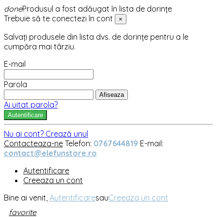
done
Produsul a fost adăugat în lista de dorințe
Trebuie să te conectezi în cont
×
Salvați produsele din lista dvs. de dorințe pentru a le
cumpăra mai târziu.
E-mail
Parola
Afiseaza
Ai uitat parola?
Autentificare
Nu ai cont? Crează unul
Contacteaza-ne
Telefon:
0767644819
E-mail:
contact@elefunstore.ro
Autentificare
Creeaza un cont
Bine ai venit,
Autentificare
sau
Creeaza un cont
favorite