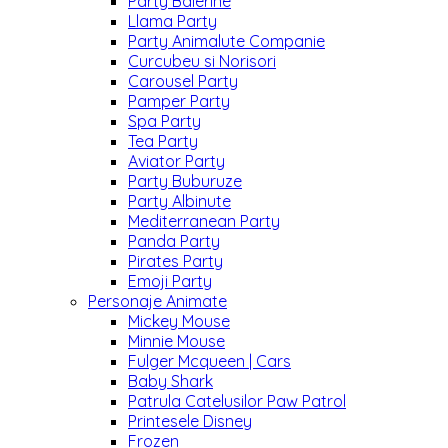
Party Balerine
Llama Party
Party Animalute Companie
Curcubeu si Norisori
Carousel Party
Pamper Party
Spa Party
Tea Party
Aviator Party
Party Buburuze
Party Albinute
Mediterranean Party
Panda Party
Pirates Party
Emoji Party
Personaje Animate
Mickey Mouse
Minnie Mouse
Fulger Mcqueen | Cars
Baby Shark
Patrula Catelusilor Paw Patrol
Printesele Disney
Frozen