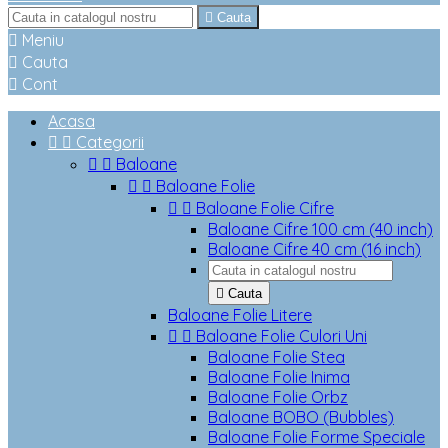

Cauta

Meniu

Cauta

Cont
Acasa


Categorii


Baloane


Baloane Folie


Baloane Folie Cifre
Baloane Cifre 100 cm (40 inch)
Baloane Cifre 40 cm (16 inch)

Cauta
Baloane Folie Litere


Baloane Folie Culori Uni
Baloane Folie Stea
Baloane Folie Inima
Baloane Folie Orbz
Baloane BOBO (Bubbles)
Baloane Folie Forme Speciale