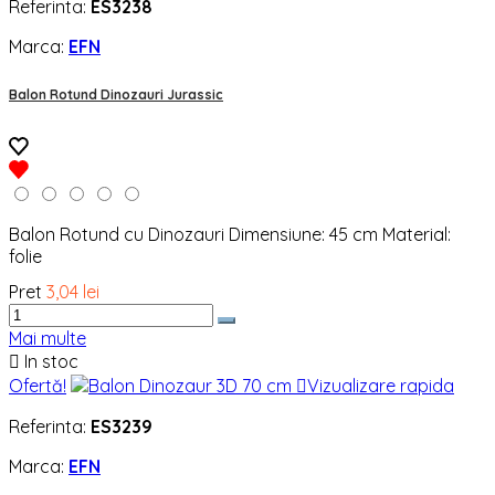
Referinta:
ES3238
Marca:
EFN
Balon Rotund Dinozauri Jurassic
Balon Rotund cu Dinozauri Dimensiune: 45 cm Material:
folie
Pret
3,04 lei
Mai multe

In stoc
Ofertă!

Vizualizare rapida
Referinta:
ES3239
Marca:
EFN