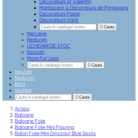
Decoratiuni Sf Valentin
Martisoare si Decoratiuni de Primavara
Decoratiuni Paste
Decoratiuni Vară

Cauta
Mercerie
Reduceri
LICHIDARI DE STOC
Noutati
More For Less

Cauta
Noutati
Reduceri
Blog
Wishlist

Cauta
Acasa
Baloane
Baloane Folie
Baloane Folie Mini Figurina
Balon Folie Mini Dinozaur Blue Spots