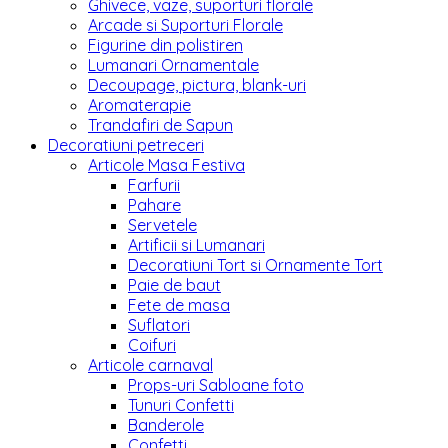
Ghivece, vaze, suporturi florale
Arcade si Suporturi Florale
Figurine din polistiren
Lumanari Ornamentale
Decoupage, pictura, blank-uri
Aromaterapie
Trandafiri de Sapun
Decoratiuni petreceri
Articole Masa Festiva
Farfurii
Pahare
Servetele
Artificii si Lumanari
Decoratiuni Tort si Ornamente Tort
Paie de baut
Fete de masa
Suflatori
Coifuri
Articole carnaval
Props-uri Sabloane foto
Tunuri Confetti
Banderole
Confetti