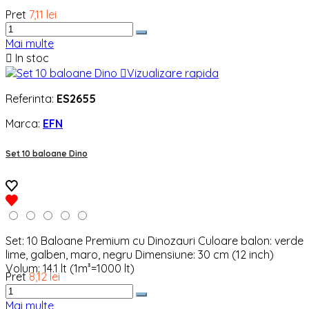
Pret
7,11 lei
Mai multe

In stoc

Vizualizare rapida
Referinta:
ES2655
Marca:
EFN
Set 10 baloane Dino
Set: 10 Baloane Premium cu Dinozauri Culoare balon: verde
lime, galben, maro, negru Dimensiune: 30 cm (12 inch)
Volum: 14.1 lt (1m³=1000 lt)
Pret
8,12 lei
Mai multe