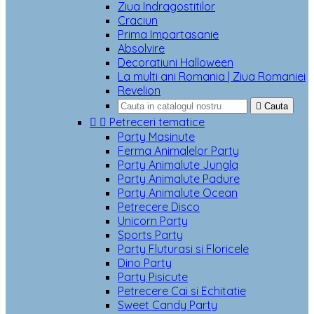
Ziua Indragostitilor
Craciun
Prima Impartasanie
Absolvire
Decoratiuni Halloween
La multi ani Romania | Ziua Romaniei
Revelion

Cauta


Petreceri tematice
Party Masinute
Ferma Animalelor Party
Party Animalute Jungla
Party Animalute Padure
Party Animalute Ocean
Petrecere Disco
Unicorn Party
Sports Party
Party Fluturasi si Floricele
Dino Party
Party Pisicute
Petrecere Cai si Echitatie
Sweet Candy Party