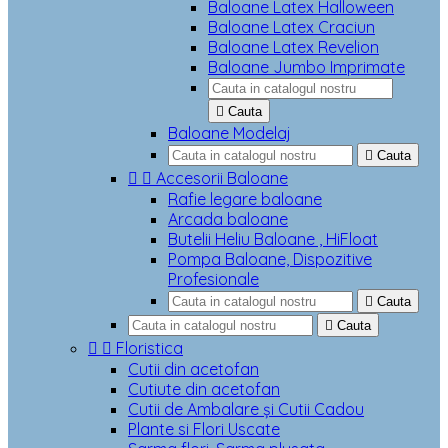
Baloane Latex Halloween
Baloane Latex Craciun
Baloane Latex Revelion
Baloane Jumbo Imprimate

Cauta
Baloane Modelaj

Cauta


Accesorii Baloane
Rafie legare baloane
Arcada baloane
Butelii Heliu Baloane , HiFloat
Pompa Baloane, Dispozitive
Profesionale

Cauta

Cauta


Floristica
Cutii din acetofan
Cutiute din acetofan
Cutii de Ambalare și Cutii Cadou
Plante si Flori Uscate