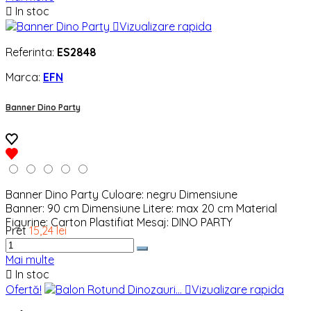

In stoc

Vizualizare rapida
Referinta:
ES2848
Marca:
EFN
Banner Dino Party
Banner Dino Party Culoare: negru Dimensiune
Banner: 90 cm Dimensiune Litere: max 20 cm Material
Figurine: Carton Plastifiat Mesaj: DINO PARTY
Pret
15,24 lei
Mai multe

In stoc
Ofertă!

Vizualizare rapida