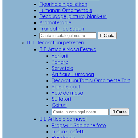
Figurine din polistiren
Lumanari Ornamentale
Decoupage, pictura, blank-uri
Aromaterapie
Trandafiri de Sapun

Cauta


Decoratiuni petreceri


Articole Masa Festiva
Farfurii
Pahare
Servetele
Artificii si Lumanari
Decoratiuni Tort si Ornamente Tort
Paie de baut
Fete de masa
Suflatori
Coifuri

Cauta


Articole carnaval
Props-uri Sabloane foto
Tunuri Confetti
Banderole