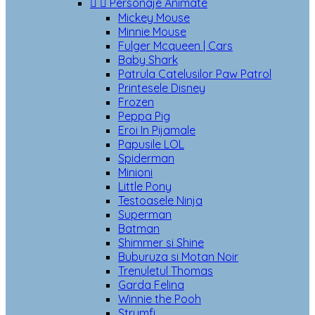


Personaje Animate
Mickey Mouse
Minnie Mouse
Fulger Mcqueen | Cars
Baby Shark
Patrula Catelusilor Paw Patrol
Printesele Disney
Frozen
Peppa Pig
Eroi In Pijamale
Papusile LOL
Spiderman
Minioni
Little Pony
Testoasele Ninja
Superman
Batman
Shimmer si Shine
Buburuza si Motan Noir
Trenuletul Thomas
Garda Felina
Winnie the Pooh
Strumfi