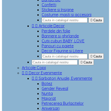
Confetti
Stickere si Insigne
Costume, masti si accesorii

Cauta


Articole Decor
Perdele din folie
Bannere si ghirlande
Cutii cuburi BABY, LOVE
Panouri cu paiete
Decor Figurine si Litere

Cauta

Cauta
Articole Copii


Decor Evenimente


Sarbatori Anuale, Evenimente
Botez
Gender Reveal
Nunta
Majorat
Petrecerea Burlacitelor
Aniversari