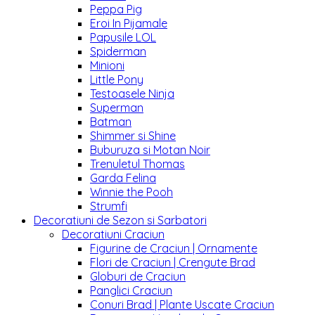
Peppa Pig
Eroi In Pijamale
Papusile LOL
Spiderman
Minioni
Little Pony
Testoasele Ninja
Superman
Batman
Shimmer si Shine
Buburuza si Motan Noir
Trenuletul Thomas
Garda Felina
Winnie the Pooh
Strumfi
Decoratiuni de Sezon si Sarbatori
Decoratiuni Craciun
Figurine de Craciun | Ornamente
Flori de Craciun | Crengute Brad
Globuri de Craciun
Panglici Craciun
Conuri Brad | Plante Uscate Craciun