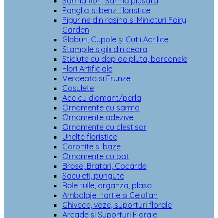
Sarma flori, Sarma plusata
Panglici si benzi floristice
Figurine din rasina si Miniaturi Fairy
Garden
Globuri, Cupole și Cutii Acrilice
Stampile sigilii din ceara
Sticlute cu dop de pluta, borcanele
Flori Artificiale
Verdeata si Frunze
Cosulete
Ace cu diamant/perla
Ornamente cu sarma
Ornamente adezive
Ornamente cu clestisor
Unelte floristice
Coronite si baze
Ornamente cu bat
Brose, Bratari, Cocarde
Saculeti, pungute
Role tulle, organza, plasa
Ambalaje Hartie si Celofan
Ghivece, vaze, suporturi florale
Arcade si Suporturi Florale