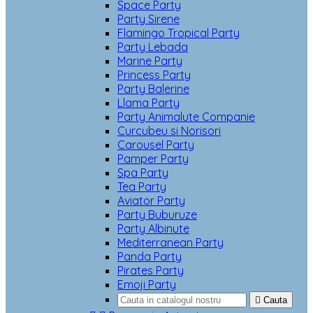
Space Party
Party Sirene
Flamingo Tropical Party
Party Lebada
Marine Party
Princess Party
Party Balerine
Llama Party
Party Animalute Companie
Curcubeu si Norisori
Carousel Party
Pamper Party
Spa Party
Tea Party
Aviator Party
Party Buburuze
Party Albinute
Mediterranean Party
Panda Party
Pirates Party
Emoji Party

Cauta