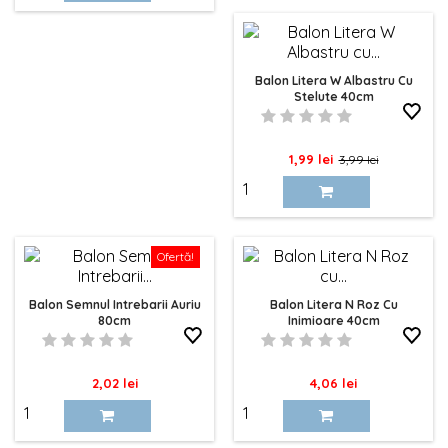
baza
Balon Litera W Albastru Cu
Stelute 40cm
Pret
Pret
1,99 lei
3,99 lei
de
baza
Ofertă!
Balon Semnul Intrebarii Auriu
Balon Litera N Roz Cu
80cm
Inimioare 40cm
Pret
Pret
2,02 lei
4,06 lei