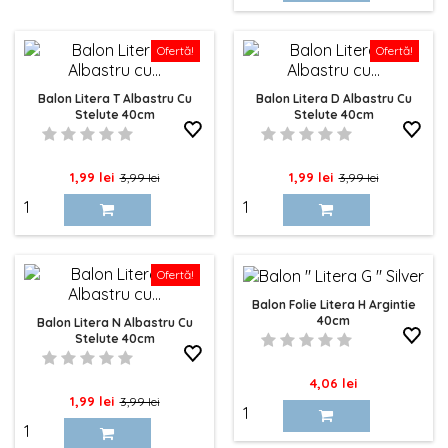
Ofertă!
Ofertă!
Balon Litera T Albastru Cu
Balon Litera D Albastru Cu
Stelute 40cm
Stelute 40cm
Pret
Pret
Pret
Pret
1,99 lei
1,99 lei
3,99 lei
3,99 lei
de
de
baza
baza
Ofertă!
Balon Folie Litera H Argintie
40cm
Balon Litera N Albastru Cu
Stelute 40cm
Pret
4,06 lei
Pret
Pret
1,99 lei
3,99 lei
de