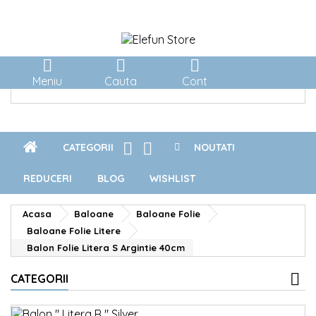



Meniu
Cauta
Cont


CATEGORII
NOUTATI
REDUCERI
BLOG
WISHLIST
Acasa
Baloane
Baloane Folie
Baloane Folie Litere
Balon Folie Litera S Argintie 40cm
CATEGORII