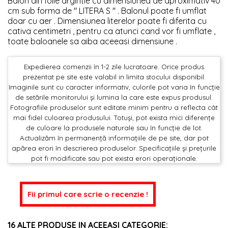
Balon din folie argintie cu dimensiunea de aproximativ 40
cm sub forma de " LITERA S " . Balonul poate fi umflat
doar cu aer . Dimensiunea literelor poate fi diferita cu
cativa centimetri , pentru ca atunci cand vor fi umflate ,
toate baloanele sa aiba aceeasi dimensiune .
Expedierea comenzii în 1-2 zile lucratoare. Orice produs
prezentat pe site este valabil in limita stocului disponibil.
Imaginile sunt cu caracter informativ, culorile pot varia în funcție
de setările monitorului și lumina la care este expus produsul.
Fotografiile produselor sunt editate minim pentru a reflecta cât
mai fidel culoarea produsului. Totuși, pot exista mici diferențe
de culoare la produsele naturale sau în funcție de lot.
Actualizăm în permanență informațiile de pe site, dar pot
apărea erori în descrierea produselor. Specificațiile și prețurile
pot fi modificate sau pot exista erori operaționale.
Fii primul care scrie o recenzie !
16 ALTE PRODUSE IN ACEEASI CATEGORIE: