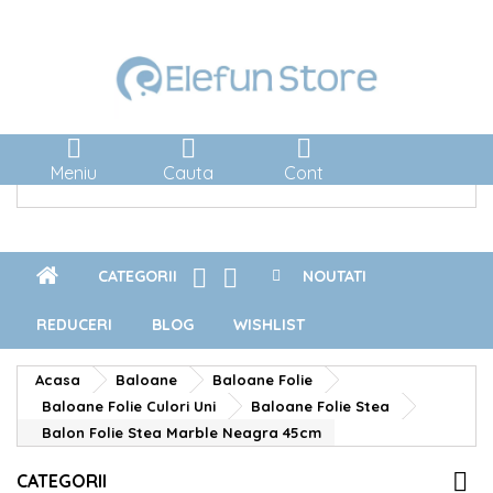



Meniu
Cauta
Cont


CATEGORII
NOUTATI
REDUCERI
BLOG
WISHLIST
Acasa
Baloane
Baloane Folie
Baloane Folie Culori Uni
Baloane Folie Stea
Balon Folie Stea Marble Neagra 45cm
CATEGORII