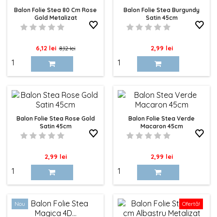
Balon Folie Stea 80 Cm Rose
Balon Folie Stea Burgundy
Gold Metalizat
Satin 45cm
Pret
Pret
Pret
6,12 lei
2,99 lei
8,12 lei
de
baza
Balon Folie Stea Rose Gold
Balon Folie Stea Verde
Satin 45cm
Macaron 45cm
Pret
Pret
2,99 lei
2,99 lei
Nou
Ofertă!