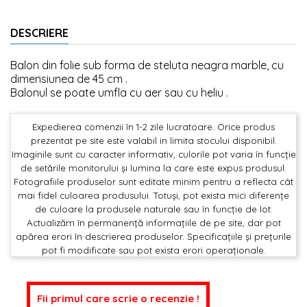
DESCRIERE
Balon din folie sub forma de steluta neagra marble, cu
dimensiunea de 45 cm .
Balonul se poate umfla cu aer sau cu heliu .
Expedierea comenzii în 1-2 zile lucratoare. Orice produs
prezentat pe site este valabil in limita stocului disponibil.
Imaginile sunt cu caracter informativ, culorile pot varia în funcție
de setările monitorului și lumina la care este expus produsul.
Fotografiile produselor sunt editate minim pentru a reflecta cât
mai fidel culoarea produsului. Totuși, pot exista mici diferențe
de culoare la produsele naturale sau în funcție de lot.
Actualizăm în permanență informațiile de pe site, dar pot
apărea erori în descrierea produselor. Specificațiile și prețurile
pot fi modificate sau pot exista erori operaționale.
Fii primul care scrie o recenzie !