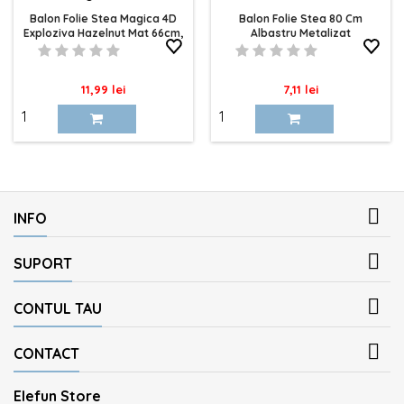
Balon Folie Stea Magica 4D
Balon Folie Stea 80 Cm
Exploziva Hazelnut Mat 66cm,
Albastru Metalizat
12 Tepi
Pret
Pret
11,99 lei
7,11 lei

INFO

SUPORT

CONTUL TAU

CONTACT
Elefun Store