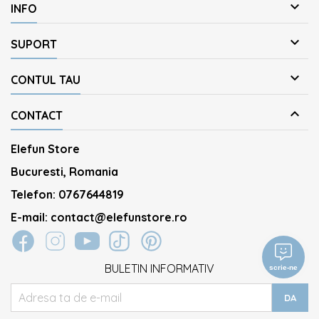

INFO

SUPORT

CONTUL TAU

CONTACT
Elefun Store
Bucuresti, Romania
Telefon:
0767644819
E-mail:
contact@elefunstore.ro
BULETIN INFORMATIV
scrie-ne