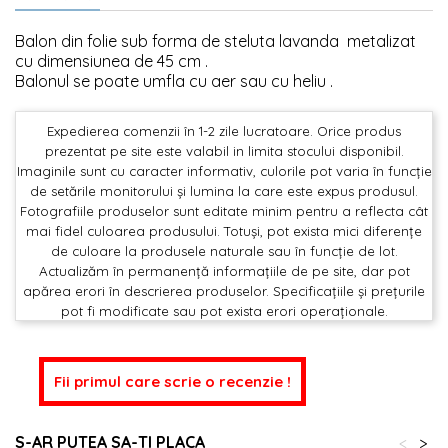
Balon din folie sub forma de steluta lavanda metalizat
cu dimensiunea de 45 cm .
Balonul se poate umfla cu aer sau cu heliu .
Expedierea comenzii în 1-2 zile lucratoare. Orice produs
prezentat pe site este valabil in limita stocului disponibil.
Imaginile sunt cu caracter informativ, culorile pot varia în funcție
de setările monitorului și lumina la care este expus produsul.
Fotografiile produselor sunt editate minim pentru a reflecta cât
mai fidel culoarea produsului. Totuși, pot exista mici diferențe
de culoare la produsele naturale sau în funcție de lot.
Actualizăm în permanență informațiile de pe site, dar pot
apărea erori în descrierea produselor. Specificațiile și prețurile
pot fi modificate sau pot exista erori operaționale.
Fii primul care scrie o recenzie !
S-AR PUTEA SA-TI PLACA
<
>