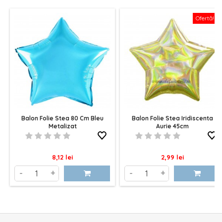
Ofertă!
Balon Folie Stea 80 Cm Bleu
Balon Folie Stea Iridiscenta
Metalizat
Aurie 45cm
Pret
Pret
8,12 lei
2,99 lei
-
+
-
+