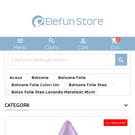



shopping_cart
0
Meniu
Cauta
Cont
Cos

Acasa
Baloane
Baloane Folie
Baloane Folie Culori Uni
Baloane Folie Stea
Balon Folie Stea Lavanda Metalizat 45cm
CATEGORII
La reducere!