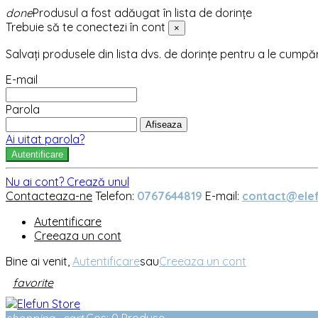
done
Produsul a fost adăugat în lista de dorințe
Trebuie să te conectezi în cont
×
Salvați produsele din lista dvs. de dorințe pentru a le cumpă
E-mail
Parola
Afiseaza
Ai uitat parola?
Autentificare
Nu ai cont? Crează unul
Contacteaza-ne
Telefon:
0767644819
E-mail:
contact@elef
Autentificare
Creeaza un cont
Bine ai venit,
Autentificare
sau
Creeaza un cont
favorite