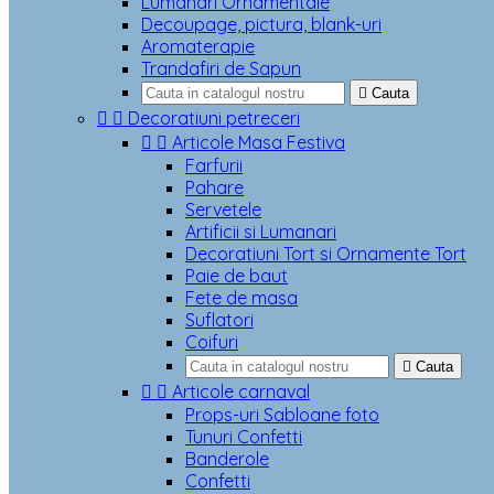
Lumanari Ornamentale
Decoupage, pictura, blank-uri
Aromaterapie
Trandafiri de Sapun

Cauta


Decoratiuni petreceri


Articole Masa Festiva
Farfurii
Pahare
Servetele
Artificii si Lumanari
Decoratiuni Tort si Ornamente Tort
Paie de baut
Fete de masa
Suflatori
Coifuri

Cauta


Articole carnaval
Props-uri Sabloane foto
Tunuri Confetti
Banderole
Confetti