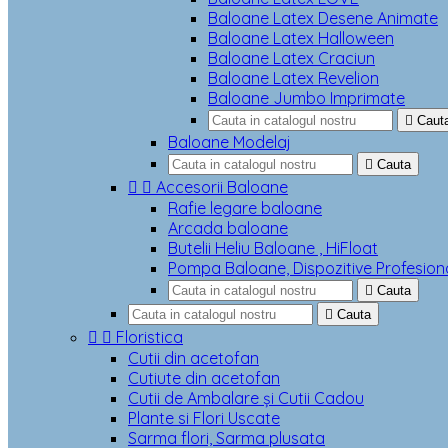
Baloane Latex Desene Animate
Baloane Latex Halloween
Baloane Latex Craciun
Baloane Latex Revelion
Baloane Jumbo Imprimate

Caut
Baloane Modelaj

Cauta


Accesorii Baloane
Rafie legare baloane
Arcada baloane
Butelii Heliu Baloane , HiFloat
Pompa Baloane, Dispozitive Profesion

Cauta

Cauta


Floristica
Cutii din acetofan
Cutiute din acetofan
Cutii de Ambalare și Cutii Cadou
Plante si Flori Uscate
Sarma flori, Sarma plusata