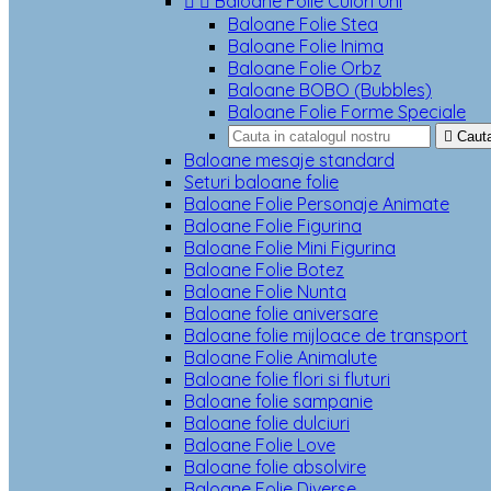


Baloane Folie Culori Uni
Baloane Folie Stea
Baloane Folie Inima
Baloane Folie Orbz
Baloane BOBO (Bubbles)
Baloane Folie Forme Speciale

Caut
Baloane mesaje standard
Seturi baloane folie
Baloane Folie Personaje Animate
Baloane Folie Figurina
Baloane Folie Mini Figurina
Baloane Folie Botez
Baloane Folie Nunta
Baloane folie aniversare
Baloane folie mijloace de transport
Baloane Folie Animalute
Baloane folie flori si fluturi
Baloane folie sampanie
Baloane folie dulciuri
Baloane Folie Love
Baloane folie absolvire
Baloane Folie Diverse