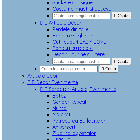
Stickere si Insigne
Costume, masti si accesorii

Cauta


Articole Decor
Perdele din folie
Bannere si ghirlande
Cutii cuburi BABY, LOVE
Panouri cu paiete
Decor Figurine si Litere

Cauta

Cauta
Articole Copii


Decor Evenimente


Sarbatori Anuale, Evenimente
Botez
Gender Reveal
Nunta
Majorat
Petrecerea Burlacitelor
Aniversari
Ziua Indragostitilor
Craciun