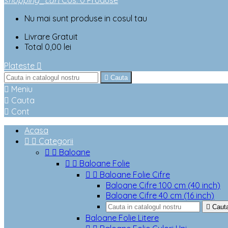
shopping_cart
Cos
:
0
Produse
Nu mai sunt produse in cosul tau
Livrare
Gratuit
Total
0,00 lei
Plateste


Cauta

Meniu

Cauta

Cont
Acasa


Categorii


Baloane


Baloane Folie


Baloane Folie Cifre
Baloane Cifre 100 cm (40 inch)
Baloane Cifre 40 cm (16 inch)

Caut
Baloane Folie Litere