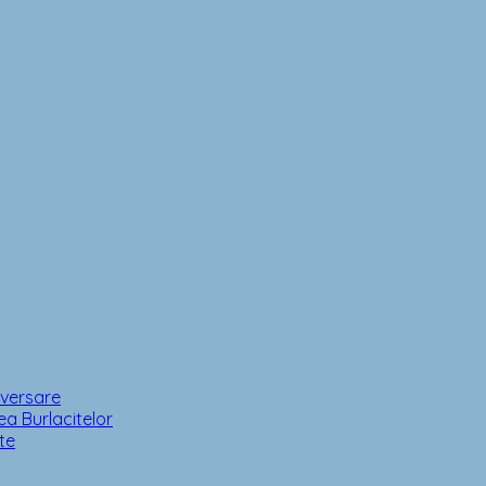
iversare
a Burlacitelor
te