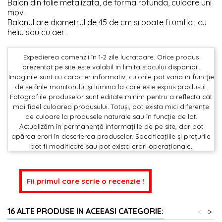
Balon din folie metalizata, de forma rotunda, culoare uni
mov.
Balonul are diametrul de 45 de cm si poate fi umflat cu
heliu sau cu aer .
Expedierea comenzii în 1-2 zile lucratoare. Orice produs
prezentat pe site este valabil in limita stocului disponibil.
Imaginile sunt cu caracter informativ, culorile pot varia în funcție
de setările monitorului și lumina la care este expus produsul.
Fotografiile produselor sunt editate minim pentru a reflecta cât
mai fidel culoarea produsului. Totuși, pot exista mici diferențe
de culoare la produsele naturale sau în funcție de lot.
Actualizăm în permanență informațiile de pe site, dar pot
apărea erori în descrierea produselor. Specificațiile și prețurile
pot fi modificate sau pot exista erori operaționale.
Fii primul care scrie o recenzie !
16 ALTE PRODUSE IN ACEEASI CATEGORIE:
<
>