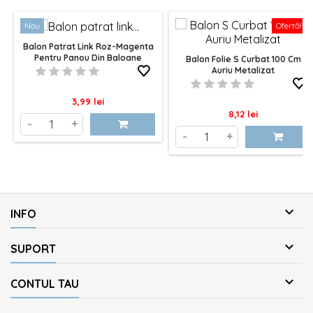
Nou
Ofertă!
Balon Patrat Link Roz-Magenta
Pentru Panou Din Baloane
Balon Folie S Curbat 100 Cm
Auriu Metalizat
Pret
3,99 lei
Pret
8,12 lei
-
+
-
+

INFO

SUPORT

CONTUL TAU