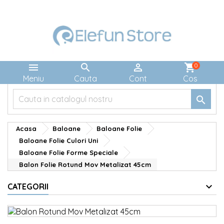



shopping_cart
0
Meniu
Cauta
Cont
Cos

Acasa
Baloane
Baloane Folie
Baloane Folie Culori Uni
Baloane Folie Forme Speciale
Balon Folie Rotund Mov Metalizat 45cm
CATEGORII