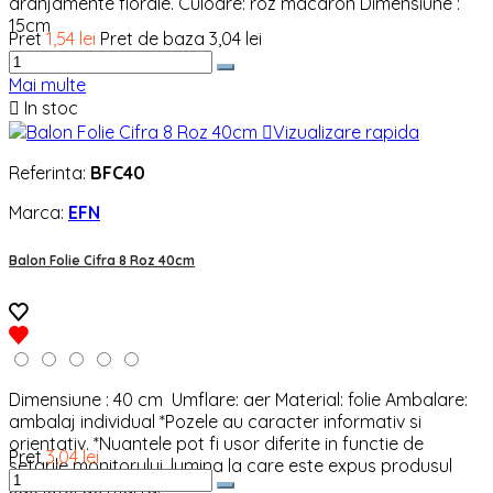
aranjamente florale. Culoare: roz macaron Dimensiune :
15cm
Pret
1,54 lei
Pret de baza
3,04 lei
Mai multe

In stoc

Vizualizare rapida
Referinta:
BFC40
Marca:
EFN
Balon Folie Cifra 8 Roz 40cm
Dimensiune : 40 cm Umflare: aer Material: folie Ambalare:
ambalaj individual *Pozele au caracter informativ si
orientativ. *Nuantele pot fi usor diferite in functie de
Pret
3,04 lei
setarile monitorului, lumina la care este expus produsul
sau lotul de marfa.