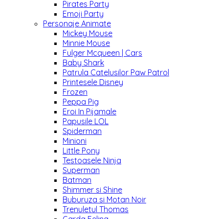
Pirates Party
Emoji Party
Personaje Animate
Mickey Mouse
Minnie Mouse
Fulger Mcqueen | Cars
Baby Shark
Patrula Catelusilor Paw Patrol
Printesele Disney
Frozen
Peppa Pig
Eroi In Pijamale
Papusile LOL
Spiderman
Minioni
Little Pony
Testoasele Ninja
Superman
Batman
Shimmer si Shine
Buburuza si Motan Noir
Trenuletul Thomas