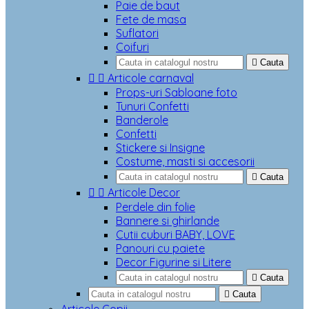
Paie de baut
Fete de masa
Suflatori
Coifuri

Cauta


Articole carnaval
Props-uri Sabloane foto
Tunuri Confetti
Banderole
Confetti
Stickere si Insigne
Costume, masti si accesorii

Cauta


Articole Decor
Perdele din folie
Bannere si ghirlande
Cutii cuburi BABY, LOVE
Panouri cu paiete
Decor Figurine si Litere

Cauta

Cauta