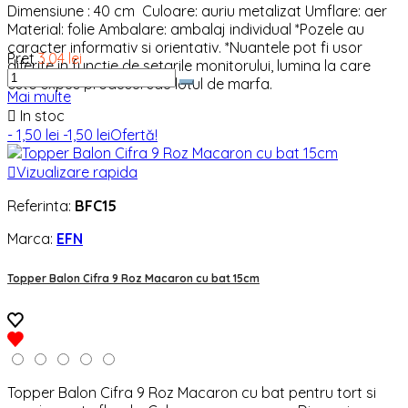
Dimensiune : 40 cm Culoare: auriu metalizat Umflare: aer
Material: folie Ambalare: ambalaj individual *Pozele au
caracter informativ si orientativ. *Nuantele pot fi usor
Pret
3,04 lei
diferite in functie de setarile monitorului, lumina la care
este expus produsul sau lotul de marfa.
Mai multe

In stoc
- 1,50 lei
-1,50 lei
Ofertă!

Vizualizare rapida
Referinta:
BFC15
Marca:
EFN
Topper Balon Cifra 9 Roz Macaron cu bat 15cm
Topper Balon Cifra 9 Roz Macaron cu bat pentru tort si