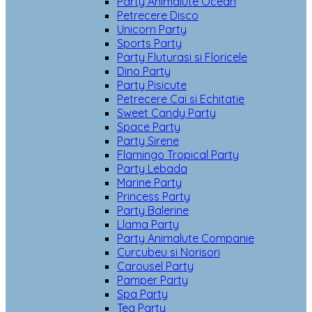
Party Animalute Ocean
Petrecere Disco
Unicorn Party
Sports Party
Party Fluturasi si Floricele
Dino Party
Party Pisicute
Petrecere Cai si Echitatie
Sweet Candy Party
Space Party
Party Sirene
Flamingo Tropical Party
Party Lebada
Marine Party
Princess Party
Party Balerine
Llama Party
Party Animalute Companie
Curcubeu si Norisori
Carousel Party
Pamper Party
Spa Party
Tea Party