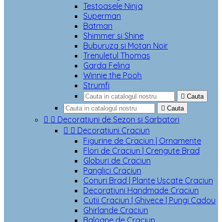
Testoasele Ninja
Superman
Batman
Shimmer si Shine
Buburuza si Motan Noir
Trenuletul Thomas
Garda Felina
Winnie the Pooh
Strumfi

Cauta

Cauta


Decoratiuni de Sezon si Sarbatori


Decoratiuni Craciun
Figurine de Craciun | Ornamente
Flori de Craciun | Crengute Brad
Globuri de Craciun
Panglici Craciun
Conuri Brad | Plante Uscate Craciun
Decoratiuni Handmade Craciun
Cutii Craciun | Ghivece | Pungi Cadou
Ghirlande Craciun
Baloane de Craciun