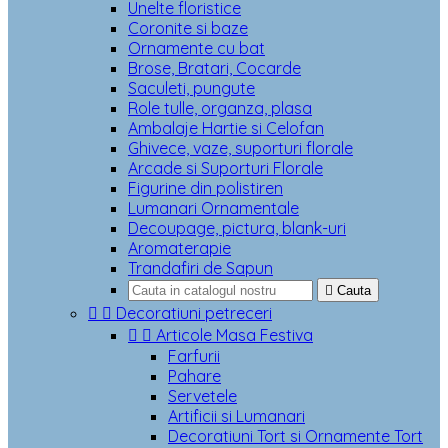
Unelte floristice
Coronite si baze
Ornamente cu bat
Brose, Bratari, Cocarde
Saculeti, pungute
Role tulle, organza, plasa
Ambalaje Hartie si Celofan
Ghivece, vaze, suporturi florale
Arcade si Suporturi Florale
Figurine din polistiren
Lumanari Ornamentale
Decoupage, pictura, blank-uri
Aromaterapie
Trandafiri de Sapun

Cauta


Decoratiuni petreceri


Articole Masa Festiva
Farfurii
Pahare
Servetele
Artificii si Lumanari
Decoratiuni Tort si Ornamente Tort