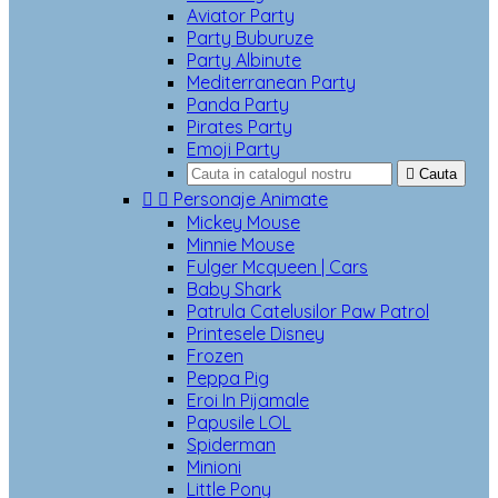
Aviator Party
Party Buburuze
Party Albinute
Mediterranean Party
Panda Party
Pirates Party
Emoji Party

Cauta


Personaje Animate
Mickey Mouse
Minnie Mouse
Fulger Mcqueen | Cars
Baby Shark
Patrula Catelusilor Paw Patrol
Printesele Disney
Frozen
Peppa Pig
Eroi In Pijamale
Papusile LOL
Spiderman
Minioni
Little Pony