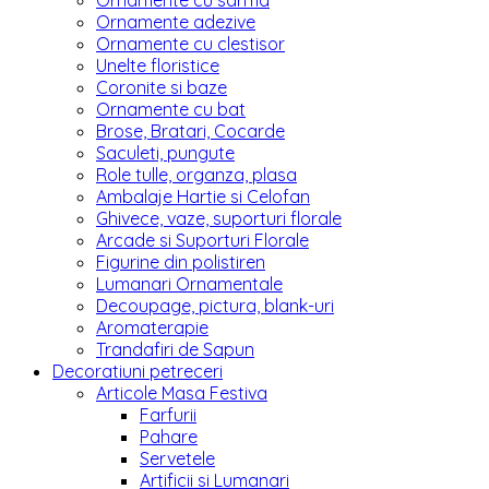
Ornamente cu sarma
Ornamente adezive
Ornamente cu clestisor
Unelte floristice
Coronite si baze
Ornamente cu bat
Brose, Bratari, Cocarde
Saculeti, pungute
Role tulle, organza, plasa
Ambalaje Hartie si Celofan
Ghivece, vaze, suporturi florale
Arcade si Suporturi Florale
Figurine din polistiren
Lumanari Ornamentale
Decoupage, pictura, blank-uri
Aromaterapie
Trandafiri de Sapun
Decoratiuni petreceri
Articole Masa Festiva
Farfurii
Pahare
Servetele
Artificii si Lumanari