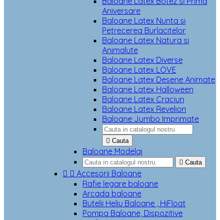
Baloane Latex Botez si Prima
Aniversare
Baloane Latex Nunta si
Petrecerea Burlacitelor
Baloane Latex Natura si
Animalute
Baloane Latex Diverse
Baloane Latex LOVE
Baloane Latex Desene Animate
Baloane Latex Halloween
Baloane Latex Craciun
Baloane Latex Revelion
Baloane Jumbo Imprimate

Cauta
Baloane Modelaj

Cauta


Accesorii Baloane
Rafie legare baloane
Arcada baloane
Butelii Heliu Baloane , HiFloat
Pompa Baloane, Dispozitive