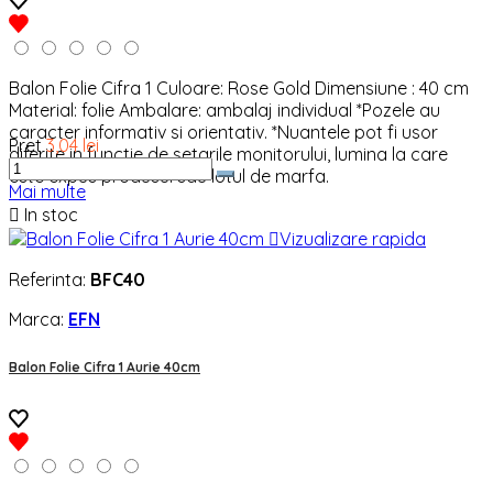
Balon Folie Cifra 1 Culoare: Rose Gold Dimensiune : 40 cm
Material: folie Ambalare: ambalaj individual *Pozele au
caracter informativ si orientativ. *Nuantele pot fi usor
Pret
3,04 lei
diferite in functie de setarile monitorului, lumina la care
este expus produsul sau lotul de marfa.
Mai multe

In stoc

Vizualizare rapida
Referinta:
BFC40
Marca:
EFN
Balon Folie Cifra 1 Aurie 40cm