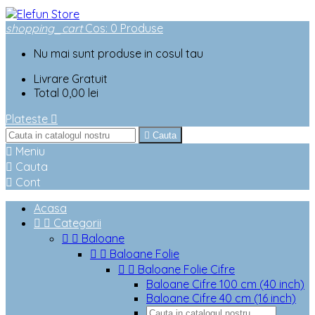
shopping_cart
Cos
:
0
Produse
Nu mai sunt produse in cosul tau
Livrare
Gratuit
Total
0,00 lei
Plateste


Cauta

Meniu

Cauta

Cont
Acasa


Categorii


Baloane


Baloane Folie


Baloane Folie Cifre
Baloane Cifre 100 cm (40 inch)
Baloane Cifre 40 cm (16 inch)