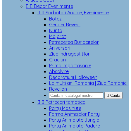
Articole Copii


Decor Evenimente


Sarbatori Anuale, Evenimente
Botez
Gender Reveal
Nunta
Majorat
Petrecerea Burlacitelor
Aniversari
Ziua Indragostitilor
Craciun
Prima Impartasanie
Absolvire
Decoratiuni Halloween
La multi ani Romania | Ziua Romaniei
Revelion

Cauta


Petreceri tematice
Party Masinute
Ferma Animalelor Party
Party Animalute Jungla
Party Animalute Padure