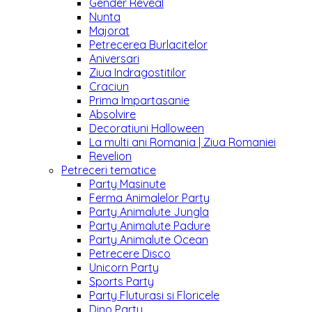
Gender Reveal
Nunta
Majorat
Petrecerea Burlacitelor
Aniversari
Ziua Indragostitilor
Craciun
Prima Impartasanie
Absolvire
Decoratiuni Halloween
La multi ani Romania | Ziua Romaniei
Revelion
Petreceri tematice
Party Masinute
Ferma Animalelor Party
Party Animalute Jungla
Party Animalute Padure
Party Animalute Ocean
Petrecere Disco
Unicorn Party
Sports Party
Party Fluturasi si Floricele
Dino Party