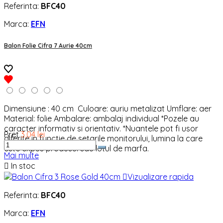
Referinta:
BFC40
Marca:
EFN
Balon Folie Cifra 7 Aurie 40cm
Dimensiune : 40 cm Culoare: auriu metalizat Umflare: aer
Material: folie Ambalare: ambalaj individual *Pozele au
caracter informativ si orientativ. *Nuantele pot fi usor
Pret
3,04 lei
diferite in functie de setarile monitorului, lumina la care
este expus produsul sau lotul de marfa.
Mai multe

In stoc

Vizualizare rapida
Referinta:
BFC40
Marca:
EFN