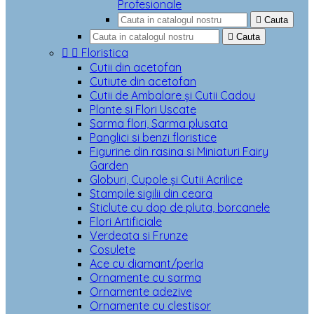
Profesionale

Cauta

Cauta


Floristica
Cutii din acetofan
Cutiute din acetofan
Cutii de Ambalare și Cutii Cadou
Plante si Flori Uscate
Sarma flori, Sarma plusata
Panglici si benzi floristice
Figurine din rasina si Miniaturi Fairy
Garden
Globuri, Cupole și Cutii Acrilice
Stampile sigilii din ceara
Sticlute cu dop de pluta, borcanele
Flori Artificiale
Verdeata si Frunze
Cosulete
Ace cu diamant/perla
Ornamente cu sarma
Ornamente adezive
Ornamente cu clestisor