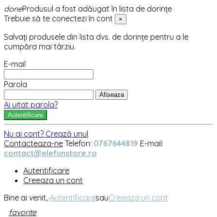
done
Produsul a fost adăugat în lista de dorințe
Trebuie să te conectezi în cont
×
Salvați produsele din lista dvs. de dorințe pentru a le
cumpăra mai târziu.
E-mail
Parola
Afiseaza
Ai uitat parola?
Autentificare
Nu ai cont? Crează unul
Contacteaza-ne
Telefon:
0767644819
E-mail:
contact@elefunstore.ro
Autentificare
Creeaza un cont
Bine ai venit,
Autentificare
sau
Creeaza un cont
favorite