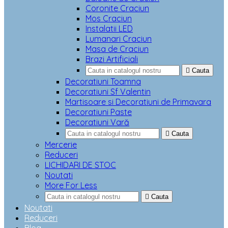
Coronite Craciun
Mos Craciun
Instalatii LED
Lumanari Craciun
Masa de Craciun
Brazi Artificiali

Cauta
Decoratiuni Toamna
Decoratiuni Sf Valentin
Martisoare si Decoratiuni de Primavara
Decoratiuni Paste
Decoratiuni Vară

Cauta
Mercerie
Reduceri
LICHIDARI DE STOC
Noutati
More For Less

Cauta
Noutati
Reduceri