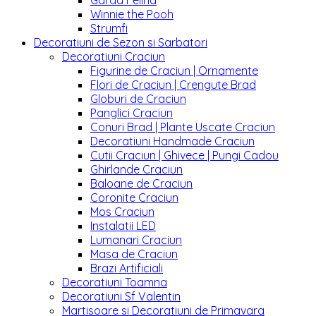
Garda Felina
Winnie the Pooh
Strumfi
Decoratiuni de Sezon si Sarbatori
Decoratiuni Craciun
Figurine de Craciun | Ornamente
Flori de Craciun | Crengute Brad
Globuri de Craciun
Panglici Craciun
Conuri Brad | Plante Uscate Craciun
Decoratiuni Handmade Craciun
Cutii Craciun | Ghivece | Pungi Cadou
Ghirlande Craciun
Baloane de Craciun
Coronite Craciun
Mos Craciun
Instalatii LED
Lumanari Craciun
Masa de Craciun
Brazi Artificiali
Decoratiuni Toamna
Decoratiuni Sf Valentin
Martisoare si Decoratiuni de Primavara