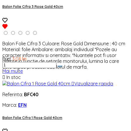
Balon Folie Cifra 3 Rose Gold 40cm
Balon Folie Cifra 3 Culoare: Rose Gold Dimensiune : 40 cm
Material: folie Ambalare: ambalaj individual *Pozele au
caracter informativ si orientativ. *Nuantele pot fi usor
Pret
3,04 lei
diferite in functie de setarile monitorului, lumina la care
este expus produsul sau lotul de marfa.
Mai multe

In stoc

Vizualizare rapida
Referinta:
BFC40
Marca:
EFN
Balon Folie Cifra 1 Rose Gold 40cm