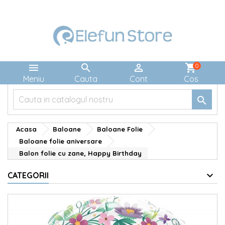



shopping_cart
0
Meniu
Cauta
Cont
Cos

Acasa
Baloane
Baloane Folie
Baloane folie aniversare
Balon folie cu zane, Happy Birthday
CATEGORII