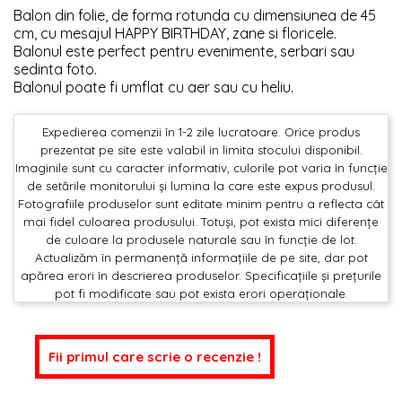
Balon din folie, de forma rotunda cu dimensiunea de 45
cm, cu mesajul HAPPY BIRTHDAY, zane si floricele.
Balonul este perfect pentru evenimente, serbari sau
sedinta foto.
Balonul poate fi umflat cu aer sau cu heliu.
Expedierea comenzii în 1-2 zile lucratoare. Orice produs
prezentat pe site este valabil in limita stocului disponibil.
Imaginile sunt cu caracter informativ, culorile pot varia în funcție
de setările monitorului și lumina la care este expus produsul.
Fotografiile produselor sunt editate minim pentru a reflecta cât
mai fidel culoarea produsului. Totuși, pot exista mici diferențe
de culoare la produsele naturale sau în funcție de lot.
Actualizăm în permanență informațiile de pe site, dar pot
apărea erori în descrierea produselor. Specificațiile și prețurile
pot fi modificate sau pot exista erori operaționale.
Fii primul care scrie o recenzie !