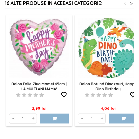
16 ALTE PRODUSE IN ACEEASI CATEGORIE:
<
>
Balon Folie Ziua Mamei 45cm |
Balon Rotund Dinozauri, Happy
LA MULTI ANI MAMA!
Dino Birthday
Pret
Pret
3,99 lei
4,06 lei
-
+
-
+