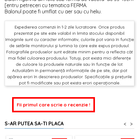
[entru petreceri cu tematica FERMA.
Balonul poate fi umflat cu aer sau cu heliu.
Expedierea comenzii în 1-2 zile lucratoare. Orice produs
prezentat pe site este valabil in limita stocului disponibil.
Imaginile sunt cu caracter informativ, culorile pot varia în funcție
de setările monitorului și lumina la care este expus produsul.
Fotografiile produselor sunt editate minim pentru a reflecta cât
mai fidel culoarea produsului. Totuși, pot exista mici diferențe
de culoare la produsele naturale sau în funcție de lot.
Actualizăm în permanență informațiile de pe site, dar pot
apărea erori în descrierea produselor. Specificațiile și prețurile
pot fi modificate sau pot exista erori operaționale.
Fii primul care scrie o recenzie !
S-AR PUTEA SA-TI PLACA
<
>