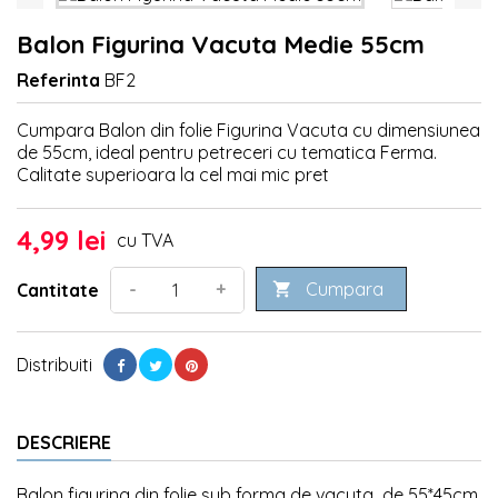
Balon Figurina Vacuta Medie 55cm
Referinta
BF2
Cumpara Balon din folie Figurina Vacuta cu dimensiunea
de 55cm, ideal pentru petreceri cu tematica Ferma.
Calitate superioara la cel mai mic pret
4,99 lei
cu TVA
Cumpara
-
+
Cantitate

Distribuiti
DESCRIERE
Balon figurina din folie sub forma de vacuta de 55*45cm