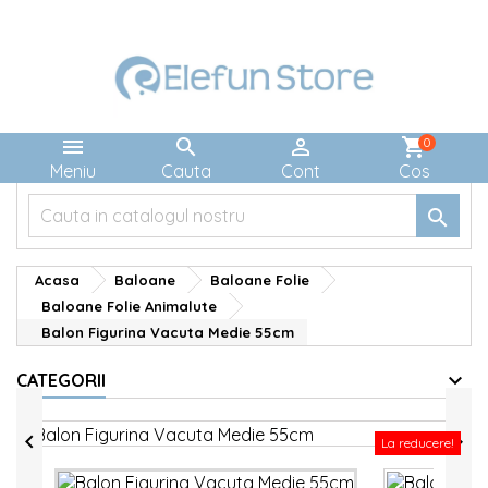



shopping_cart
0
Meniu
Cauta
Cont
Cos

Acasa
Baloane
Baloane Folie
Baloane Folie Animalute
Balon Figurina Vacuta Medie 55cm
CATEGORII


La reducere!