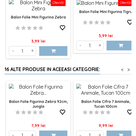
Ofertă!
Ofertă!
Balon Folie Mini Figurina Tigru
Balon Folie Mini Figurina Zebra
Pret
3,99 lei
Pret
3,99 lei
-
+
-
+
16 ALTE PRODUSE IN ACEEASI CATEGORIE:
<
>
Balon Folie Figurina Zebra 92cm,
Balon Folie Cifra 7 Animale,
Jungla
Tucan 100cm
Pret
Pret
7,99 lei
9,99 lei
-
+
-
+